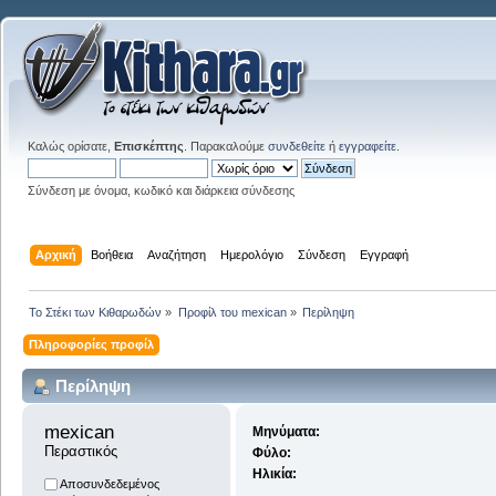
Καλώς ορίσατε,
Επισκέπτης
. Παρακαλούμε
συνδεθείτε
ή
εγγραφείτε
.
Σύνδεση με όνομα, κωδικό και διάρκεια σύνδεσης
Αρχική
Βοήθεια
Αναζήτηση
Ημερολόγιο
Σύνδεση
Εγγραφή
Το Στέκι των Κιθαρωδών
»
Προφίλ του mexican
»
Περίληψη
Πληροφορίες προφίλ
Περίληψη
mexican 
Μηνύματα:
Περαστικός
Φύλο:
Ηλικία:
Αποσυνδεδεμένος