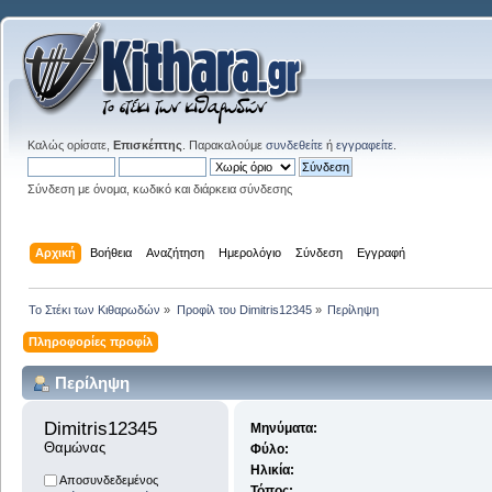
Καλώς ορίσατε,
Επισκέπτης
. Παρακαλούμε
συνδεθείτε
ή
εγγραφείτε
.
Σύνδεση με όνομα, κωδικό και διάρκεια σύνδεσης
Αρχική
Βοήθεια
Αναζήτηση
Ημερολόγιο
Σύνδεση
Εγγραφή
Το Στέκι των Κιθαρωδών
»
Προφίλ του Dimitris12345
»
Περίληψη
Πληροφορίες προφίλ
Περίληψη
Dimitris12345 
Μηνύματα:
Θαμώνας
Φύλο:
Ηλικία:
Αποσυνδεδεμένος
Τόπος: