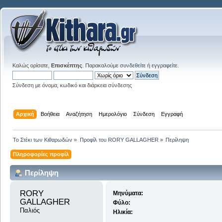
Καλώς ορίσατε,
Επισκέπτης
. Παρακαλούμε
συνδεθείτε
ή
εγγραφείτε
.
Σύνδεση με όνομα, κωδικό και διάρκεια σύνδεσης
Αρχική
Βοήθεια
Αναζήτηση
Ημερολόγιο
Σύνδεση
Εγγραφή
Το Στέκι των Κιθαρωδών
»
Προφίλ του RORY GALLAGHER
»
Περίληψη
Πληροφορίες προφίλ
Περίληψη
RORY 
Μηνύματα:
GALLAGHER 
Φύλο:
Παλιός
Ηλικία: