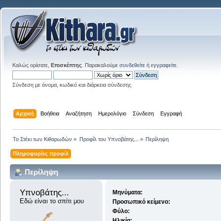
Καλώς ορίσατε,
Επισκέπτης
. Παρακαλούμε
συνδεθείτε
ή
εγγραφείτε
.
Σύνδεση με όνομα, κωδικό και διάρκεια σύνδεσης
Αρχική
Βοήθεια
Αναζήτηση
Ημερολόγιο
Σύνδεση
Εγγραφή
Το Στέκι των Κιθαρωδών
»
Προφίλ του Υπνοβάτης...
»
Περίληψη
Πληροφορίες προφίλ
Περίληψη
Υπνοβάτης... 
Μηνύματα:
Εδώ είναι το σπίτι μου
Προσωπικό κείμενο:
Φύλο:
Ηλικία: