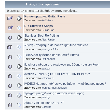
Τίτλος
/
Ξεκίνησε από
0 μέλη και 14 επισκέπτες διαβάζουν αυτόν τον πίνακα.
Καταστήματα για Guitar Parts
Ξεκίνησε από
Απόλλων
DIY Guitar Kit Shops
Ξεκίνησε από
Guitar Fan
Stainless Steel Re-fretting
Ξεκίνησε από
Alex_Under
λύγιση - πρόβλημα σε Ibanez tight-tune tailpiece
Ξεκίνησε από
panixgr
«
1
2
»
Ξεκόλλησε η γέφυρα σε ακουστική κιθάρα
Ξεκίνησε από
Left hander
floyd rose φθορά στο σπείρωμα της βάσης - μια νέα λύση
Ξεκίνησε από
panixgr
ovation 2078tx-5-g ΠΩΣ ΠΕΙΡΑΖΩ ΤΗΝ ΒΕΡΓΑ??
Ξεκίνησε από
rethimiotis
[VIDEO] Να προσπαθήσω να ρυθμίσω την κιθάρα μου μόνος?
Ξεκίνησε από
Ioannis Anastassakis
προγραμμα σχεδίασης ηλεκτρονικών κιθαρας
Ξεκίνησε από
panixgr
Σέρβις Vintage Ibanez του '77
Ξεκίνησε από
Coraline