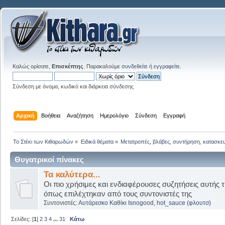
Καλώς ορίσατε,
Επισκέπτης
. Παρακαλούμε
συνδεθείτε
ή
εγγραφείτε
.
Σύνδεση με όνομα, κωδικό και διάρκεια σύνδεσης
Αρχική
Βοήθεια
Αναζήτηση
Ημερολόγιο
Σύνδεση
Εγγραφή
Το Στέκι των Κιθαρωδών
»
Ειδικά θέματα
»
Μετατροπές, βλάβες, συντήρηση, κατασκε
Θυγατρικοί πίνακες
Τα καλύτερα...
Οι πιο χρήσιμες και ενδιαφέρουσες συζητήσεις αυτής τ
όπως επιλέχτηκαν από τους συντονιστές της
Συντονιστές:
Αυτάρεσκο Καθίκι Isnogood
,
hot_sauce (φλουτσ)
Σελίδες: [
1
]
2
3
4
...
31
Κάτω