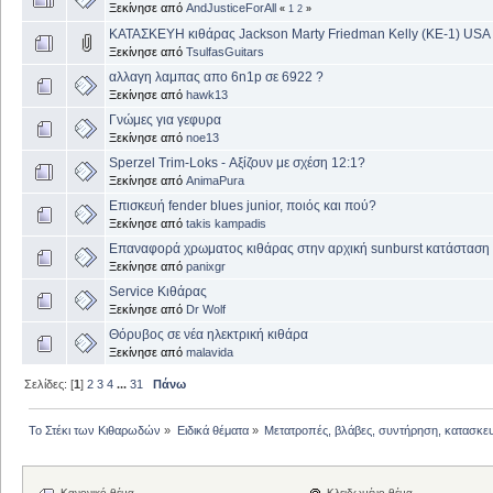
Ξεκίνησε από
AndJusticeForAll
«
1
2
»
ΚΑΤΑΣΚΕΥΗ κιθάρας Jackson Marty Friedman Kelly (KE-1) USA
Ξεκίνησε από
TsulfasGuitars
αλλαγη λαμπας απο 6n1p σε 6922 ?
Ξεκίνησε από
hawk13
Γνώμες για γεφυρα
Ξεκίνησε από
noe13
Sperzel Trim-Loks - Αξίζουν με σχέση 12:1?
Ξεκίνησε από
AnimaPura
Επισκευή fender blues junior, ποιός και πού?
Ξεκίνησε από
takis kampadis
Επαναφορά χρωματος κιθάρας στην αρχική sunburst κατάσταση
Ξεκίνησε από
panixgr
Service Κιθάρας
Ξεκίνησε από
Dr Wolf
Θόρυβος σε νέα ηλεκτρική κιθάρα
Ξεκίνησε από
malavida
Σελίδες: [
1
]
2
3
4
...
31
Πάνω
Το Στέκι των Κιθαρωδών
»
Ειδικά θέματα
»
Μετατροπές, βλάβες, συντήρηση, κατασκε
Κανονικό θέμα
Κλειδωμένο θέμα