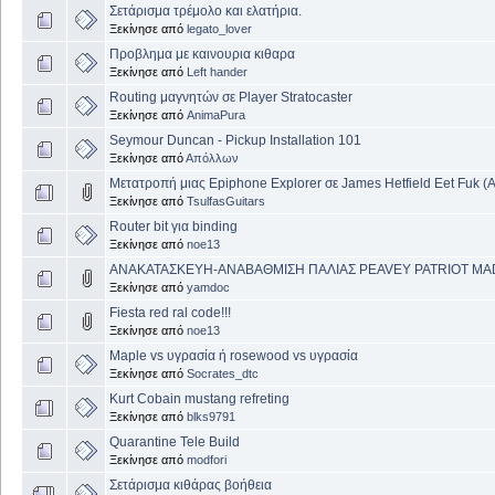
Σετάρισμα τρέμολο και ελατήρια.
Ξεκίνησε από
legato_lover
Προβλημα με καινουρια κιθαρα
Ξεκίνησε από
Left hander
Routing μαγνητών σε Player Stratocaster
Ξεκίνησε από
AnimaPura
Seymour Duncan - Pickup Installation 101
Ξεκίνησε από
Απόλλων
Μετατροπή μιας Epiphone Explorer σε James Hetfield Eet Fuk (
Ξεκίνησε από
TsulfasGuitars
Router bit για binding
Ξεκίνησε από
noe13
ΑΝΑΚΑΤΑΣΚΕΥΗ-ΑΝΑΒΑΘΜΙΣΗ ΠΑΛΙΑΣ PEAVEY PATRIOT MA
Ξεκίνησε από
yamdoc
Fiesta red ral code!!!
Ξεκίνησε από
noe13
Maple vs υγρασία ή rosewood vs υγρασία
Ξεκίνησε από
Socrates_dtc
Kurt Cobain mustang refreting
Ξεκίνησε από
blks9791
Quarantine Tele Build
Ξεκίνησε από
modfori
Σετάρισμα κιθάρας βοήθεια