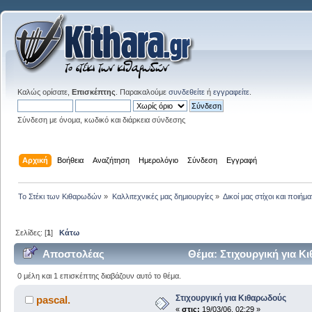
Καλώς ορίσατε,
Επισκέπτης
. Παρακαλούμε
συνδεθείτε
ή
εγγραφείτε
.
Σύνδεση με όνομα, κωδικό και διάρκεια σύνδεσης
Αρχική
Βοήθεια
Αναζήτηση
Ημερολόγιο
Σύνδεση
Εγγραφή
Το Στέκι των Κιθαρωδών
»
Καλλιτεχνικές μας δημιουργίες
»
Δικοί μας στίχοι και ποιήμα
Σελίδες: [
1
]
Κάτω
Αποστολέας
Θέμα: Στιχουργική για Κ
0 μέλη και 1 επισκέπτης διαβάζουν αυτό το θέμα.
Στιχουργική για Κιθαρωδούς
pascal.
«
στις:
19/03/06, 02:29 »