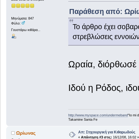
Παράθεση από: Ωρίων
Μηνύματα: 847
Φύλο:
Το άρθρο έχει σοβαρ
Γουστάρω κιθάρα...
στρεβλώσεις εννοιών
Ωραία, διόρθωσέ τ
Ιδού η Ρόδος, ιδο
http://www.myspace.com/undermeband
"Io mi d
Takamine Santa Fe
Απ: Στιχουργική για Κιθαρωδούς
Ωρίωνας
«
Απάντηση #3 στις:
16/12/08, 16:02 »