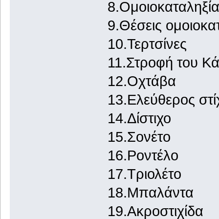
8.Ομοιοκαταληξία
9.Θέσεις ομοιοκα
10.Τερτσίνες
11.Στροφή του Κ
12.Οχτάβα
13.Ελεύθερος στί
14.Δίστιχο
15.Σονέτο
16.Ροντέλο
17.Τριολέτο
18.Μπαλάντα
19.Ακροστιχίδα