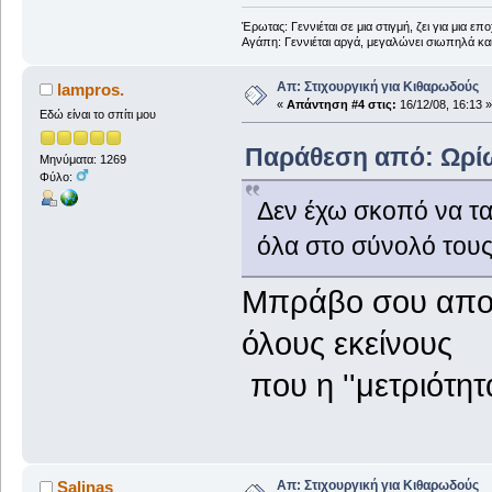
Έρωτας: Γεννιέται σε μια στιγμή, ζει για μια επο
Αγάπη: Γεννιέται αργά, μεγαλώνει σιωπηλά και
Απ: Στιχουργική για Κιθαρωδούς
lampros.
«
Απάντηση #4 στις:
16/12/08, 16:13 »
Εδώ είναι το σπίτι μου
Παράθεση από: Ωρίων
Μηνύματα: 1269
Φύλο:
Δεν έχω σκοπό να τ
όλα στο σύνολό τους
Μπράβο σου απο 
όλους εκείνους
που η ''μετριότητ
Απ: Στιχουργική για Κιθαρωδούς
Salinas