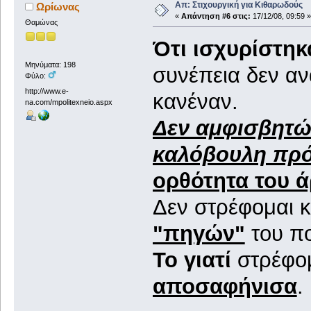
Απ: Στιχουργική για Κιθαρωδούς
Ωρίωνας
«
Απάντηση #6 στις:
17/12/08, 09:59 »
Θαμώνας
Ότι ισχυρίστηκ
Μηνύματα: 198
συνέπεια δεν αν
Φύλο:
http://www.e-
κανέναν.
na.com/mpolitexneio.aspx
Δεν αμφισβητώ
καλόβουλη πρό
ορθότητα του 
Δεν στρέφομαι κ
"πηγών"
του πο
Το γιατί
στρέφομ
αποσαφήνισα
.