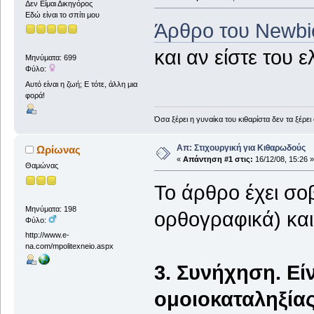
Δεν Είμαι Δικηγόρος
Εδώ είναι το σπίτι μου
Άρθρο του Newbie
και αν είστε του 
Μηνύματα: 699
Φύλο:
Αυτό είναι η ζωή; Ε τότε, άλλη μια
φορά!
Όσα ξέρει η γυναίκα του κιθαρίστα δεν τα ξέρει
Απ: Στιχουργική για Κιθαρωδούς
Ωρίωνας
«
Απάντηση #1 στις:
16/12/08, 15:26 »
Θαμώνας
Το άρθρο έχει σο
Μηνύματα: 198
ορθογραφικά) και
Φύλο:
http://www.e-
na.com/mpolitexneio.aspx
3. Συνήχηση. Εί
ομοιοκαταληξίας