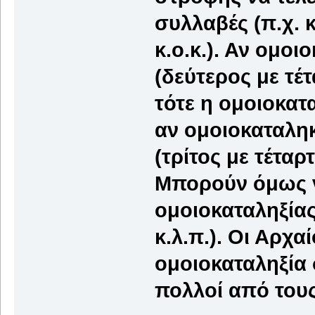
συλλαβές (π.χ. 
κ.ο.κ.). Αν ομοι
(δεύτερος με τέτ
τότε η ομοιοκατα
αν ομοιοκαταληκ
(τρίτος με τέταρ
Μπορούν όμως ν
ομοιοκαταληξία
κ.λ.π.). Οι Αρχ
ομοιοκαταληξία 
πολλοί από του