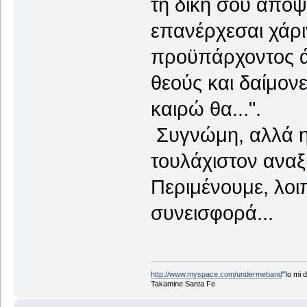
τη δική σου άποψη
επανέρχεσαι χάρι
προϋπάρχοντος άρ
θεούς και δαίμονε
καιρώ θα...".
Συγνώμη, αλλά η
τουλάχιστον αναξ
Περιμένουμε, λοιπ
συνεισφορά...
http://www.myspace.com/undermeband
"Io mi d
Takamine Santa Fe