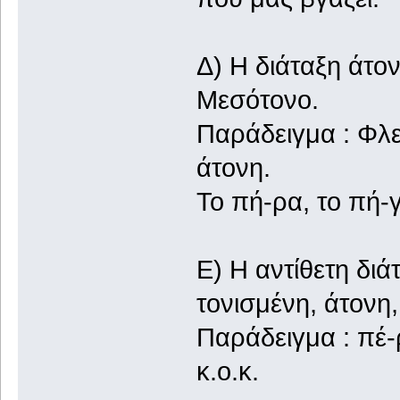
Δ) Η διάταξη άτο
Μεσότονο.
Παράδειγμα : Φλε
άτονη.
Το πή-ρα, το πή-γα
Ε) Η αντίθετη δι
τονισμένη, άτονη
Παράδειγμα : πέ-ρ
κ.ο.κ.