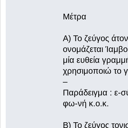
Μέτρα
Α) Το ζεύγος άτο
ονομάζεται Ίαμβος
μία ευθεία γραμμ
χρησιμοποιώ το γ
–
Παράδειγμα : ε-σ
φω-νή κ.ο.κ.
Β) Το ζεύγος τον