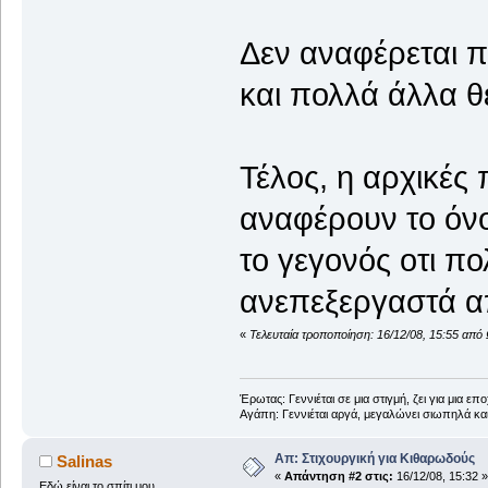
Δεν αναφέρεται 
και πολλά άλλα θ
Τέλος, η αρχικές
αναφέρουν το όν
το γεγονός οτι πο
ανεπεξεργαστά απ
«
Τελευταία τροποποίηση: 16/12/08, 15:55 από
Έρωτας: Γεννιέται σε μια στιγμή, ζει για μια επο
Αγάπη: Γεννιέται αργά, μεγαλώνει σιωπηλά και
Απ: Στιχουργική για Κιθαρωδούς
Salinas
«
Απάντηση #2 στις:
16/12/08, 15:32 »
Εδώ είναι το σπίτι μου