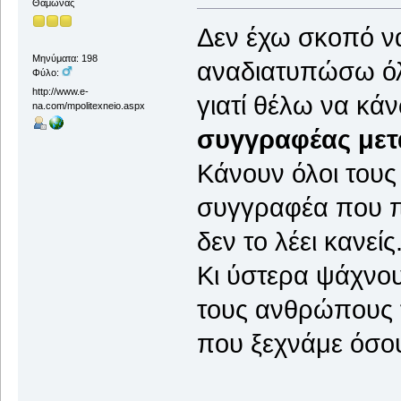
Θαμώνας
Δεν έχω σκοπό ν
Μηνύματα: 198
αναδιατυπώσω όλα
Φύλο:
http://www.e-
γιατί θέλω να κά
na.com/mpolitexneio.aspx
συγγραφέας μετ
Κάνουν όλοι τους
συγγραφέα που πρ
δεν το λέει κανείς
Κι ύστερα ψάχνο
τους ανθρώπους τ
που ξεχνάμε όσου