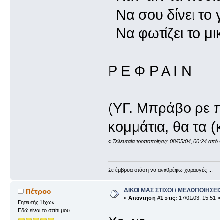
Να σου δίνει το 
Να φωτίζει το μι
Ρ Ε Φ Ρ Α Ι Ν
(ΥΓ. Μπράβο ρε π
κομμάτια, θα τα (
«
Τελευταία τροποποίηση: 08/05/04, 00:24 απ
Σε έμβρυα στάση να αναθρέφω χαραυγές ...
ΔΙΚΟΙ ΜΑΣ ΣΤΙΧΟΙ / ΜΕΛΟΠΟΙΗΣΕΙ
Πέτροc
«
Απάντηση #1 στις:
17/01/03, 15:51 »
Γητευτής Ήχων
Εδώ είναι το σπίτι μου