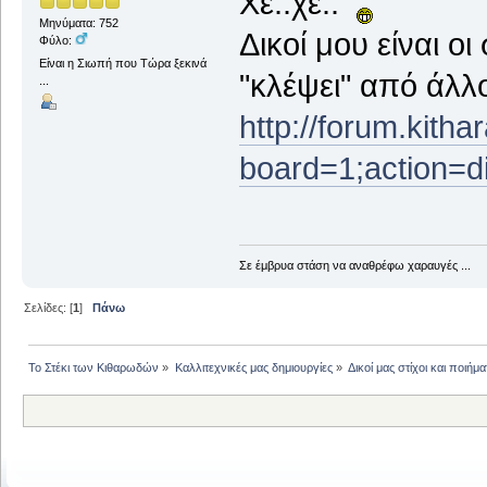
Χε..χε..
Μηνύματα: 752
Δικοί μου είναι οι
Φύλο:
Είναι η Σιωπή που Τώρα ξεκινά
"κλέψει" από άλλο
...
http://forum.kith
board=1;action=d
Σε έμβρυα στάση να αναθρέφω χαραυγές ...
Σελίδες: [
1
]
Πάνω
Το Στέκι των Κιθαρωδών
»
Καλλιτεχνικές μας δημιουργίες
»
Δικοί μας στίχοι και ποιήμα