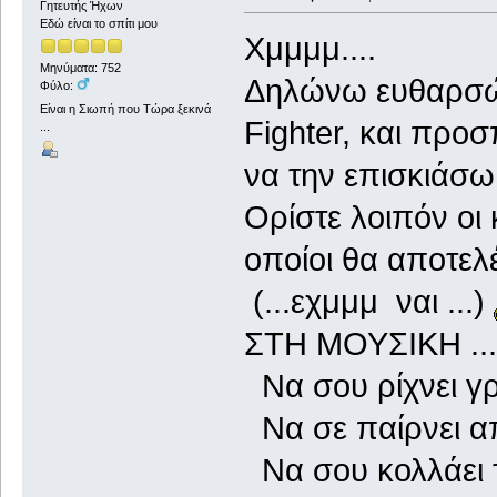
Γητευτής Ήχων
Εδώ είναι το σπίτι μου
Χμμμμ....
Μηνύματα: 752
Δηλώνω ευθαρσώς 
Φύλο:
Είναι η Σιωπή που Τώρα ξεκινά
Fighter, και προ
...
να την επισκιάσω
Ορίστε λοιπόν οι 
οποίοι θα αποτελέ
(...εχμμμ ναι ...)
ΣΤΗ ΜΟΥΣΙΚΗ ...
Να σου ρίχνει γρ
Να σε παίρνει απ
Να σου κολλάει τ