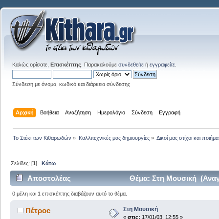
Καλώς ορίσατε,
Επισκέπτης
. Παρακαλούμε
συνδεθείτε
ή
εγγραφείτε
.
Σύνδεση με όνομα, κωδικό και διάρκεια σύνδεσης
Αρχική
Βοήθεια
Αναζήτηση
Ημερολόγιο
Σύνδεση
Εγγραφή
Το Στέκι των Κιθαρωδών
»
Καλλιτεχνικές μας δημιουργίες
»
Δικοί μας στίχοι και ποιήμα
Σελίδες: [
1
]
Κάτω
Αποστολέας
Θέμα: Στη Μουσική (Αναγ
0 μέλη και 1 επισκέπτης διαβάζουν αυτό το θέμα.
Στη Μουσική
Πέτροc
«
στις:
17/01/03, 12:55 »