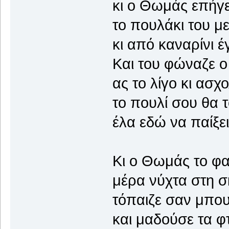
κι ο Θωμάς επήγ
το πουλάκι του 
κι από καναρίνι έ
Και του φώναζε 
ας το λίγο κι ασχ
το πουλί σου θα τ
έλα εδώ να παίξε
Κι ο Θωμάς το φα
μέρα νύχτα στη σ
τόπαιζε σαν μπου
και μαδούσε τα φ