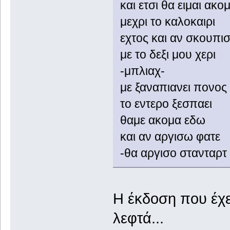
και ετσι θα ειμαι ακο
μεχρι το καλοκαιρι
εχτος και αν σκουπι
με το δεξι μου χερι
-μπλιαχ-
με ξαναπιανει πονος
το εντερο ξεσπαει
θαμε ακομα εδω
και αν αργισω φατε
-θα αργισο στανταρτ
Η έκδοση που έχει
λεφτά...