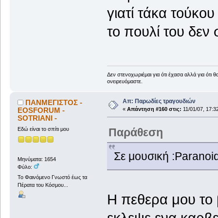
γιατί τάκα τούκου 
το πουλί του δεν 
Δεν στενοχωριέμαι για ότι έχασα αλλά για ότι 
ονειρευόμαστε.
Απ: Παρωδίες τραγουδιών
ΠΑΝΜΕΓΙΣΤΟΣ -
EOSFORUM -
«
Απάντηση #160 στις:
11/01/07, 17:3
SOTRIANI -
Παράθεση
Εδώ είναι το σπίτι μου
Σε μουσική :Paranoi
Μηνύματα: 1654
Φύλο:
To Φαινόμενο Γνωστό έως τα
Πέρατα του Κόσμου...
H πεθερα μου το 