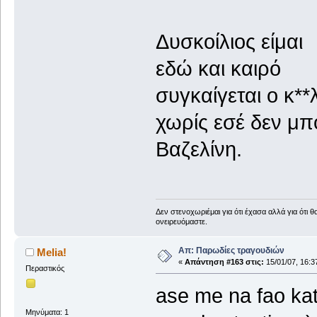
Δυσκοίλιος είμαι
εδώ και καιρό
συγκαίγεται ο κ**
χωρίς εσέ δεν μ
Βαζελίνη.
Δεν στενοχωριέμαι για ότι έχασα αλλά για ότι 
ονειρευόμαστε.
Απ: Παρωδίες τραγουδιών
Melia!
«
Απάντηση #163 στις:
15/01/07, 16:3
Περαστικός
ase me na fao kat
Μηνύματα: 1