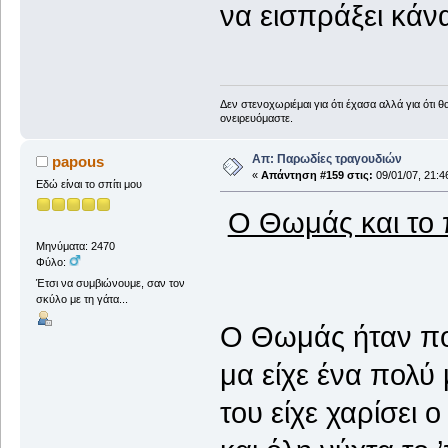
να εισπράξει κάν
Δεν στενοχωριέμαι για ότι έχασα αλλά για ότι 
ονειρευόμαστε.
Απ: Παρωδίες τραγουδιών
papous
«
Απάντηση #159 στις:
09/01/07, 21:4
Εδώ είναι το σπίτι μου
Ο Θωμάς και το 
Μηνύματα: 2470
Φύλο:
Έτσι να συμβιώνουμε, σαν τον
σκύλο με τη γάτα...
Ο Θωμάς ήταν πο
μα είχε ένα πολύ
του είχε χαρίσει 