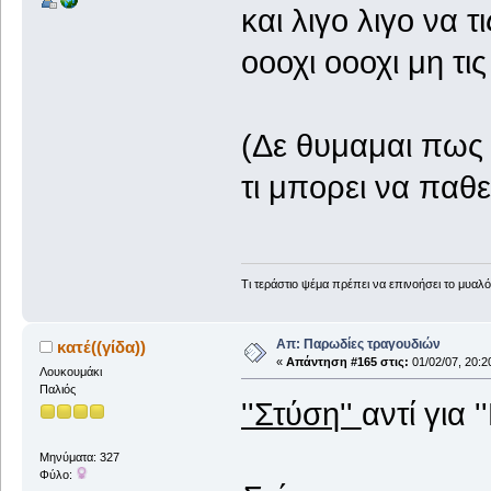
και λιγο λιγο να τ
οοοχι οοοχι μη τι
(Δε θυμαμαι πως
τι μπορει να παθε
Τι τεράστιο ψέμα πρέπει να επινοήσει το μυαλό τ
R. M. 
Απ: Παρωδίες τραγουδιών
κατέ((γίδα))
«
Απάντηση #165 στις:
01/02/07, 20:2
Λουκουμάκι
Παλιός
''Στύση''
αντί για '
Μηνύματα: 327
Φύλο: