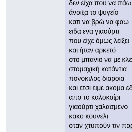
δεν είχα που να πάω
άνοιξα το ψυγείο
κατι να βρώ να φαω
ειδα ενα γιαούρτι
που είχε όμως λείξει
και ήταν αρκετό
στο μπανιο να με κλε
στομαχική κατάντια
πονοκιλος διαροια
και ετσι ειμε ακομα 
απο το καλοκαίρι
γιαούρτι χαλασμενο
κακο κουνελι
οταν χτυπούν τιν πο