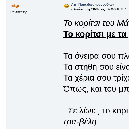
Απ: Παρωδίες τραγουδιών
mtgr
«
Απάντηση #153 στις:
07/07/06, 15:13
Επισκέπτης
Το κορίτσι του Μ
Το κορίτσι με τα
Τα όνειρα σου πλ
Τα στήθη σου είνα
Τα χέρια σου τρί
Όπως, και του μ
Σε λένε , το κόρ
τρα-βέλη