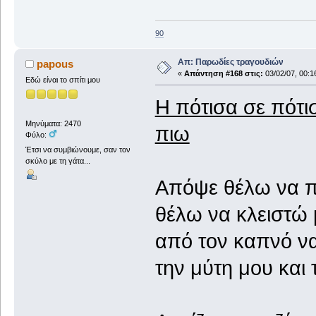
90
Απ: Παρωδίες τραγουδιών
papous
«
Απάντηση #168 στις:
03/02/07, 00:1
Εδώ είναι το σπίτι μου
Η πότισα σε πότι
Μηνύματα: 2470
πιω
Φύλο:
Έτσι να συμβιώνουμε, σαν τον
σκύλο με τη γάτα...
Απόψε θέλω να 
θέλω να κλειστώ 
από τον καπνό ν
την μύτη μου και