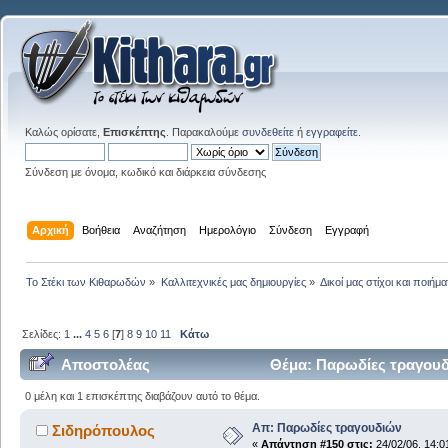
Καλώς ορίσατε,
Επισκέπτης
. Παρακαλούμε
συνδεθείτε
ή
εγγραφείτε
.
Σύνδεση με όνομα, κωδικό και διάρκεια σύνδεσης
Αρχική
Βοήθεια
Αναζήτηση
Ημερολόγιο
Σύνδεση
Εγγραφή
Το Στέκι των Κιθαρωδών
»
Καλλιτεχνικές μας δημιουργίες
»
Δικοί μας στίχοι και ποιήμα
Σελίδες:
1
...
4
5
6
[
7
]
8
9
10
11
Κάτω
Αποστολέας
Θέμα: Παρωδίες τραγουδ
0 μέλη και 1 επισκέπτης διαβάζουν αυτό το θέμα.
Απ: Παρωδίες τραγουδιών
Σιδηρόπουλος
«
Απάντηση #150 στις:
24/02/06, 14:0