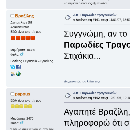
να γεμίσει ο κόσμος εξυπνάδα
Απ: Παρωδίες τραγουδιών
Βραζίλης
«
Απάντηση #161 στις:
11/01/07, 18:5
Δεν με λένε Bill!
Administrator
Συγγνώμη, αν το 
Εδώ είναι το σπίτι μου
Παρωδίες Τραγ
Μηνύματα: 10360
Στιχάκια...
Φύλο:
Βασίλης + Βραζιλία = Βραζίλης
Διαχειριστής του kithara.gr
Απ: Παρωδίες τραγουδιών
papous
«
Απάντηση #162 στις:
12/01/07, 12:4
Εδώ είναι το σπίτι μου
Αγαπητέ Βραζίλη,
Μηνύματα: 2470
πληροφορώ ότι σέβ
Φύλο:
Έτσι να συμβιώνουμε, σαν τον