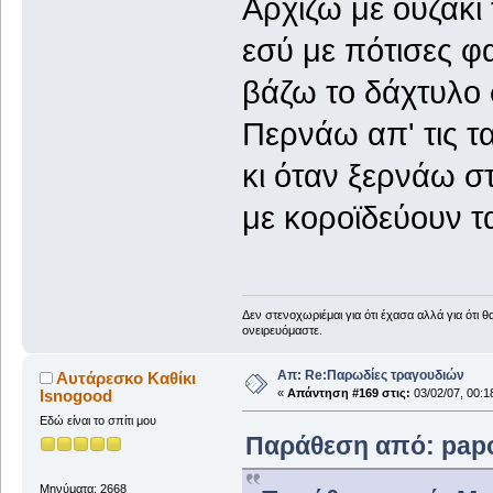
Αρχίζω με ουζάκι 
εσύ με πότισες φ
βάζω το δάχτυλο 
Περνάω απ' τις τ
κι όταν ξερνάω σ
με κοροϊδεύουν τ
Δεν στενοχωριέμαι για ότι έχασα αλλά για ότι 
ονειρευόμαστε.
Απ: Re:Παρωδίες τραγουδιών
Αυτάρεσκο Καθίκι
Isnogood
«
Απάντηση #169 στις:
03/02/07, 00:1
Εδώ είναι το σπίτι μου
Παράθεση από: papou
Μηνύματα: 2668