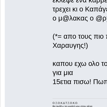
εκλεψε ενα καρβε
τρεχει κι ο Καπάγ
ο μ@λακας ο @ρχ
(*= απο τους πιο
Χαραυγης!)
καπου εχω ολο το
για μια
15ετια πισω! Πωπ
Ο.Ξ.Ο.Κ.Δ.Τ.Ξ.Ο.Κ.Ο.
θα τινάξω τα μυαλά μου στον αέρα