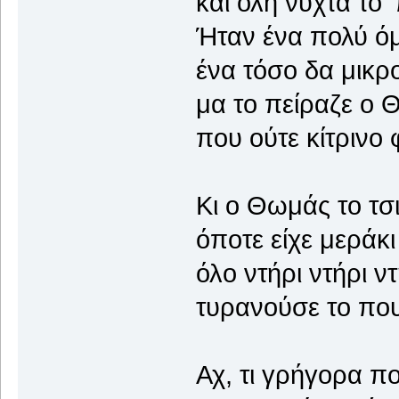
και όλη νύχτα το ’
Ήταν ένα πολύ ό
ένα τόσο δα μικρο
μα το πείραζε ο
που ούτε κίτρινο φ
Κι ο Θωμάς το τσι
όποτε είχε μεράκι
όλο ντήρι ντήρι ντ
τυρανούσε το που
Αχ, τι γρήγορα π