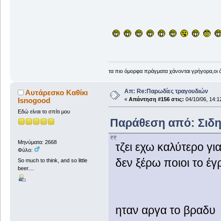
τα πιο όμορφα πράγματα χάνονται γρήγορα,οι 
Απ: Re:Παρωδίες τραγουδιών
Αυτάρεσκο Καθίκι
Isnogood
«
Απάντηση #156 στις:
04/10/06, 14:1
Εδώ είναι το σπίτι μου
Παράθεση από: Σιδηρ
Μηνύματα: 2668
τζει εχω καλύτερο γι
Φύλο:
δεν ξέρω ποιοι το έγ
So much to think, and so little
beer....
ηταν αργα το βραδυ