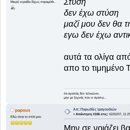
Στύση
Μικρή νεραϊδα δίχως παραμύθι...
δεν έχω στύση
μαζί μου δεν θα τ
εγω δεν έχω αντι
αυτά τα ολίγα απ
απο το τιμημένο 
ότι αγαπάς δεν τελειώνει..
μην με ξεχνάς που σ αγαπω...
Απ: Παρωδίες τραγουδιών
papous
«
Απάντηση #166 στις:
02/02/07, 11:2
Εδώ είναι το σπίτι μου
Μην σε νοιάζει
βα