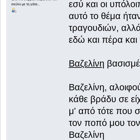
εσύ και οι υπόλοι
σκύλο με τη γάτα...
αυτό το θέμα ήτ
τραγουδιών, αλλ
εδώ και πέρα και
Βαζελίνη
βασισμέ
Βαζελίνη, αλοιφο
κάθε βράδυ σε εί
μ' από τότε που 
τον ποπό μου το
Βαζελίνη