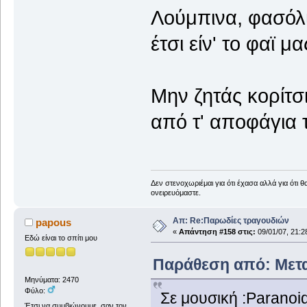
Λούμπινα, φασόλι
έτσι είν' το φαϊ 
Μην ζητάς κορίτσ
από τ' αποφάγια 
Δεν στενοχωριέμαι για ότι έχασα αλλά για ότι 
ονειρευόμαστε.
Απ: Re:Παρωδίες τραγουδιών
papous
«
Απάντηση #158 στις:
09/01/07, 21:2
Εδώ είναι το σπίτι μου
Παράθεση από: Μετα
Μηνύματα: 2470
Φύλο:
Σε μουσική :Paranoi
Έτσι να συμβιώνουμε, σαν τον