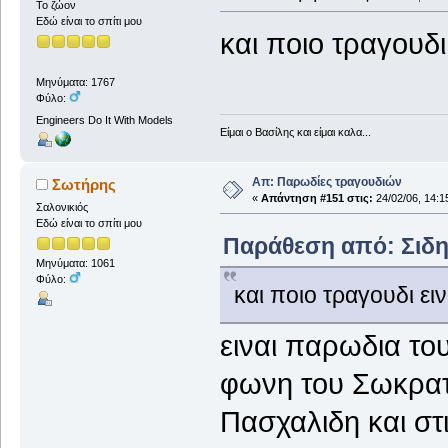
Το ζώον
Εδώ είναι το σπίτι μου
και ποιο τραγουδι 
Μηνύματα: 1767
Φύλο:
Engineers Do It With Models
Είμαι ο Βασίλης και είμαι καλα...
Απ: Παρωδίες τραγουδιών
Σωτήρης
«
Απάντηση #151 στις:
24/02/06, 14:1
Σαλονικιός
Εδώ είναι το σπίτι μου
Παράθεση από: Σιδηρ
Μηνύματα: 1061
Φύλο:
και ποιο τραγουδι ειν
ειναι παρωδια το
φωνη του Σωκρατ
Πασχαλιδη και στ