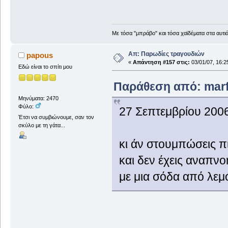
Με τόσα "μπράβο" και τόσα χαϊδέματα στα αυτιά
Απ: Παρωδίες τραγουδιών
papous
«
Απάντηση #157 στις:
03/01/07, 16:2
Εδώ είναι το σπίτι μου
Παράθεση από: marfy
Μηνύματα: 2470
Φύλο:
27 Σεπτεμβρίου 2006
Έτσι να συμβιώνουμε, σαν τον
σκύλο με τη γάτα...
κι άν στουμπώσεις π
και δεν έχεις αναπνο
με μια σόδα από λεμ