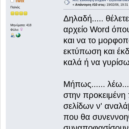
Απ: Συλλογή στίχων - Ζητείται εθε
Twix
«
Απάντηση #10 στις:
19/02/06, 19:31
Παλιός
Δηλαδή..... θέλετ
Μηνύματα: 418
αρχείο Word όπου 
Φύλο:
και να το μορφοπ
εκτύπωση και έκδο
καλά ή να γυρίσω
Μήπως...... λέω.
στην προκειμένη
σελίδων ν' αναλά
που θα συνεννοη
συναποφασίσουν γ