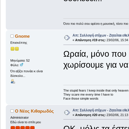
Όσο πιο πολύ σου αρέσει η μουσική, τόσο πιο 
Απ: Συλλογή στίχων - Ζητείται εθε
Gnome
«
Απάντηση #19 στις:
23/02/06, 15:34
Επισκέπτης
Ωραία, μόνο που 
Μηνύματα: 52
χωρίσουμε για να 
Φύλο:
Ότι αξίζει πονάει κ είναι
δύσκολο...
The stupid fears I keep inside that only heave
They scare me every time I have to
Face those simple words
Απ: Συλλογή στίχων - Ζητείται εθε
Ο Νέος Κιθαρωδός
«
Απάντηση #20 στις:
23/02/06, 21:13
Administrator
Εδώ είναι το σπίτι μου
ΟΚ, μόλις τα έστε