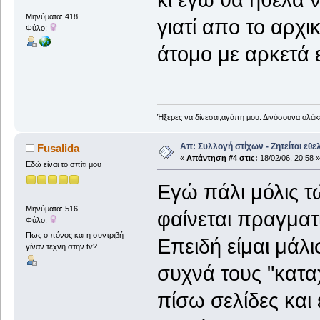
Μηνύματα: 418
γιατί απο το αρχ
Φύλο:
άτομο με αρκετά 
Ήξερες να δίνεσαι,αγάπη μου. Δινόσουνα ολάκε
Απ: Συλλογή στίχων - Ζητείται εθε
Fusalida
«
Απάντηση #4 στις:
18/02/06, 20:58 »
Εδώ είναι το σπίτι μου
Εγώ πάλι μόλις τ
Μηνύματα: 516
φαίνεται πραγματ
Φύλο:
Πως ο πόνος και η συντριβή
Επειδή είμαι μά
γίναν τεχνη στην tv?
συχνά τους "κατα
πίσω σελίδες και 