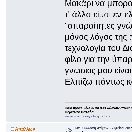
Μακάρι να μπορού
τ' άλλα είμαι εντε
"απαραίτητες γνώσ
μόνος λόγος της
τεχνολογία του Δ
φίλο για την ύπαρ
γνώσεις μου είναι 
Ελπίζω πάντως κά
Ποιο θρόνο θέλουν να σου δώσουν, που η 
Φερνάντο Πεσσόα
www.arrwstherinys.blogspot.com
Απ: Συλλογή στίχων - Ζητείται εθε
Απόλλων