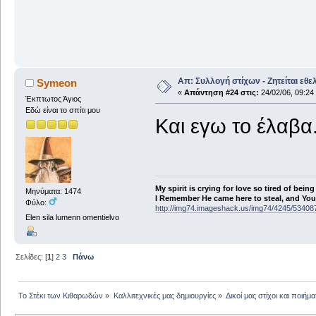
Απ: Συλλογή στίχων - Ζητείται εθε
Symeon
«
Απάντηση #24 στις:
24/02/06, 09:24
Έκπτωτος Άγιος
Εδώ είναι το σπίτι μου
Και εγω το έλαβα.
My spirit is crying for love so tired of being
Μηνύματα: 1474
I Remember He came here to steal, and You a
Φύλο:
http://img74.imageshack.us/img74/4245/53408
Elen sila lumenn omentielvo
Σελίδες: [
1
]
2
3
Πάνω
Το Στέκι των Κιθαρωδών
»
Καλλιτεχνικές μας δημιουργίες
»
Δικοί μας στίχοι και ποιήμα