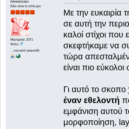
Administrator
Εδώ είναι το σπίτι μου
Με την ευκαιρία
σε αυτή την περι
καλοί στίχοι που 
Μηνύματα: 3371
σκεφτήκαμε να σ
Φύλο:
... και καλό τραγούδι!
τώρα απεσταλμένο
είναι πιο εύκολοι
Γι αυτό το σκοπο
έναν εθελοντή
πο
εμφάνιση αυτού τ
μορφοποίηση, lay