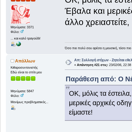
Έβαλα και μερικές
άλλο χρειαστείτε,
Μηνύματα: 3371
Φύλο:
... και καλό τραγούδι!
Όσο πιο πολύ σου αρέσει η μουσική, τόσο πιο 
Απ: Συλλογή στίχων - Ζητείται εθε
Απόλλων
«
Απάντηση #21 στις:
23/02/06, 22:38
Κιθαροσυντονιστής
Εδώ είναι το σπίτι μου
Παράθεση από: Ο Νέο
Μηνύματα: 5847
ΟΚ, μόλις τα έστειλα
Φύλο:
μερικές αρχικές οδηγ
Μονίμως προβληματικός...
είμαστε!