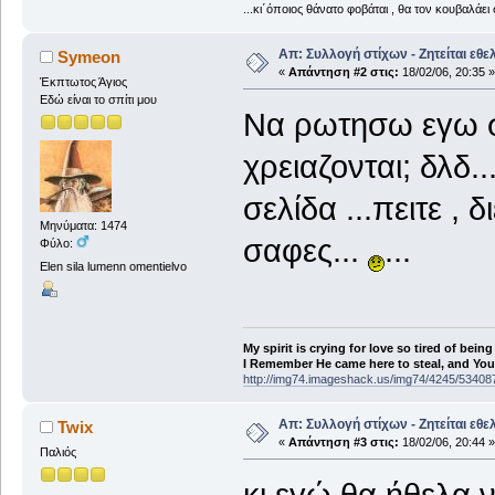
...κι΄όποιος θάνατο φοβάται , θα τον κουβαλάει 
Απ: Συλλογή στίχων - Ζητείται εθε
Symeon
«
Απάντηση #2 στις:
18/02/06, 20:35 »
Έκπτωτος Άγιος
Εδώ είναι το σπίτι μου
Να ρωτησω εγω σα
χρειαζονται; δλδ..
σελίδα ...πειτε , δ
Μηνύματα: 1474
σαφες...
...
Φύλο:
Elen sila lumenn omentielvo
My spirit is crying for love so tired of being
I Remember He came here to steal, and You a
http://img74.imageshack.us/img74/4245/53408
Απ: Συλλογή στίχων - Ζητείται εθε
Twix
«
Απάντηση #3 στις:
18/02/06, 20:44 »
Παλιός
κι εγώ θα ήθελα