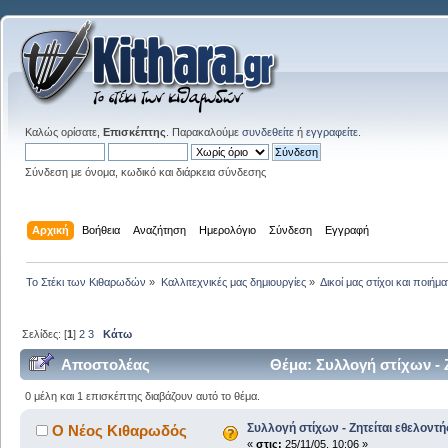
Καλώς ορίσατε,
Επισκέπτης
. Παρακαλούμε
συνδεθείτε
ή
εγγραφείτε
.
Σύνδεση με όνομα, κωδικό και διάρκεια σύνδεσης
Αρχική
Βοήθεια
Αναζήτηση
Ημερολόγιο
Σύνδεση
Εγγραφή
Το Στέκι των Κιθαρωδών
»
Καλλιτεχνικές μας δημιουργίες
»
Δικοί μας στίχοι και ποιήμα
Σελίδες: [
1
]
2
3
Κάτω
Αποστολέας
Θέμα: Συλλογή στίχων - 
0 μέλη και 1 επισκέπτης διαβάζουν αυτό το θέμα.
Συλλογή στίχων - Ζητείται εθελοντή
Ο Νέος Κιθαρωδός
«
στις:
25/11/05, 10:06 »