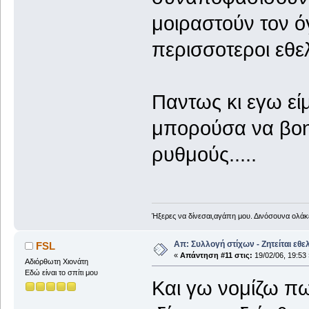
μοιραστούν τον ό
περισσοτεροι εθελ
Παντως κι εγω εί
μπορούσα να βοη
ρυθμούς.....
Ήξερες να δίνεσαι,αγάπη μου. Δινόσουνα ολάκε
Απ: Συλλογή στίχων - Ζητείται εθε
FSL
«
Απάντηση #11 στις:
19/02/06, 19:53 
Αδιόρθωτη Xιονάτη
Εδώ είναι το σπίτι μου
Και γω νομίζω π