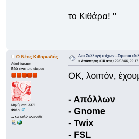
'' Ένας γ
το Κιθάρα! ''
Απ: Συλλογή στίχων - Ζητείται εθε
Ο Νέος Κιθαρωδός
«
Απάντηση #18 στις:
22/02/06, 22:17
Administrator
Εδώ είναι το σπίτι μου
ΟΚ, λοιπόν, έχουμ
- Απόλλων
Μηνύματα: 3371
- Gnome
Φύλο:
... και καλό τραγούδι!
- Twix
- FSL