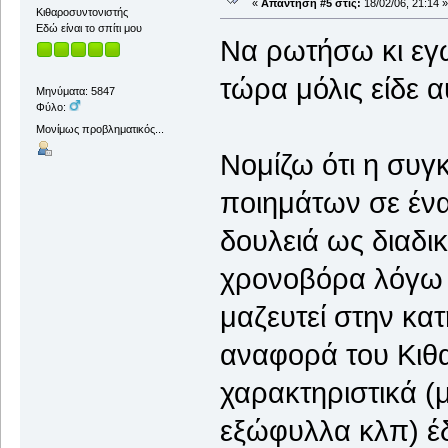
«
Απάντηση #5 στις:
18/02/06, 21:14 »
Κιθαροσυντονιστής
Εδώ είναι το σπίτι μου
Να ρωτήσω κι εγώ
τώρα μόλις είδε α
Μηνύματα: 5847
Φύλο:
Μονίμως προβληματικός...
Νομίζω ότι η συ
ποιημάτων σε ένα 
δουλειά ως διαδικ
χρονοβόρα λόγω 
μαζευτεί στην κατ
αναφορά του Κιθ
χαρακτηριστικά (
εξώφυλλα κλπ) έ