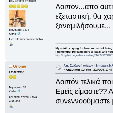
Εδώ είναι το σπίτι μου
Λοιπον...απο αυτ
εξεταστική, θα χ
ξαναμιλήσουμε...
Μηνύματα: 1474
Φύλο:
Elen sila lumenn omentielvo
My spirit is crying for love so tired of being
I Remember He came here to steal, and You a
http://img74.imageshack.us/img74/4245/53408
Απ: Συλλογή στίχων - Ζητείται εθε
Gnome
«
Απάντηση #14 στις:
20/02/06, 17:47
Επισκέπτης
Λοιπόν τελικά ποι
Μηνύματα: 52
Εμείς είμαστε?? Α
Φύλο:
Ότι αξίζει πονάει κ είναι
συνεννοούμαστε 
δύσκολο...