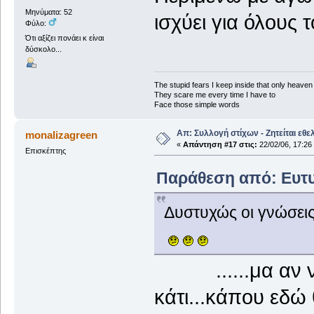
Μηνύματα: 52
ισχύει για όλους 
Φύλο:
Ότι αξίζει πονάει κ είναι
δύσκολο...
The stupid fears I keep inside that only heave
They scare me every time I have to
Face those simple words
Απ: Συλλογή στίχων - Ζητείται εθε
monalizagreen
«
Απάντηση #17 στις:
22/02/06, 17:26
Επισκέπτης
Παράθεση από: Ευτυχ
Δυστυχώς οι γνώσεις
......μα αν νο
κάτι...κάπου εδώ θ