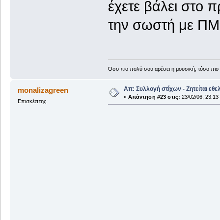
έχετε βάλει στο π
την σωστή με ΠΜ 
Όσο πιο πολύ σου αρέσει η μουσική, τόσο πιο 
Απ: Συλλογή στίχων - Ζητείται εθε
monalizagreen
«
Απάντηση #23 στις:
23/02/06, 23:13
Επισκέπτης
Εδώ Ε
Κιθαρωδε
Έχω λάβε
Ov