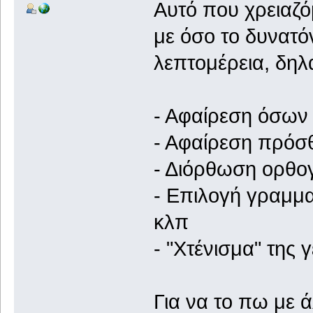
Αυτό που χρειαζό
με όσο το δυνατό
λεπτομέρεια, δηλ
- Αφαίρεση όσων 
- Αφαίρεση πρόσθ
- Διόρθωση ορθο
- Επιλογή γραμμ
κλπ
- "Χτένισμα" της 
Για να το πω με ά