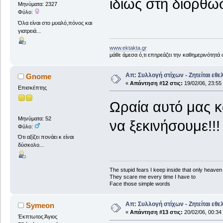
ιδίως στη διόρθ
Μηνύματα: 2327
Φύλο:
Όλα είναι στο μυαλό,πόνος και
γιατρειά...
www.ektakta.gr
μάθε άμεσα ό,τι επηρεάζει την καθημερινότητά
Απ: Συλλογή στίχων - Ζητείται εθε
Gnome
«
Απάντηση #12 στις:
19/02/06, 23:55
Επισκέπτης
Ωραία αυτό μας κ
Μηνύματα: 52
να ξεκινήσουμε!!!
Φύλο:
Ότι αξίζει πονάει κ είναι
δύσκολο...
The stupid fears I keep inside that only heave
They scare me every time I have to
Face those simple words
Απ: Συλλογή στίχων - Ζητείται εθε
Symeon
«
Απάντηση #13 στις:
20/02/06, 00:34
Έκπτωτος Άγιος