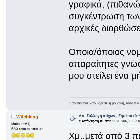
γραφικά, (πιθανώ
συγκέντρωση των 
αρχικές διορθώσε
Όποια/όποιος νομίζ
απαραίτητες γνώσε
μου στείλει ένα μ
Όσο πιο πολύ σου αρέσει η μουσική, τόσο πιο 
Απ: Συλλογή στίχων - Ζητείται εθε
Witchking
«
Απάντηση #1 στις:
18/02/06, 19:23 »
Μαθουσαλίξ
Εδώ είναι το σπίτι μου
Χμ..μετά από 3 π