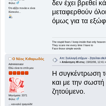
δεν έχει βρεθεί 
Φύλο:
Ότι αξίζει πονάει κ είναι
μεταφερθούν όλοι 
δύσκολο...
όμως για τα εξώφ
The stupid fears I keep inside that only heave
They scare me every time I have to
Face those simple words
Απ: Συλλογή στίχων - Ζητείται εθε
Ο Νέος Κιθαρωδός
«
Απάντηση #8 στις:
19/02/06, 12:41 »
Administrator
Εδώ είναι το σπίτι μου
Η συγκέντρωση τ
και με την σωστή σ
ζητούμενο.
Μηνύματα: 3371
Φύλο:
... και καλό τραγούδι!