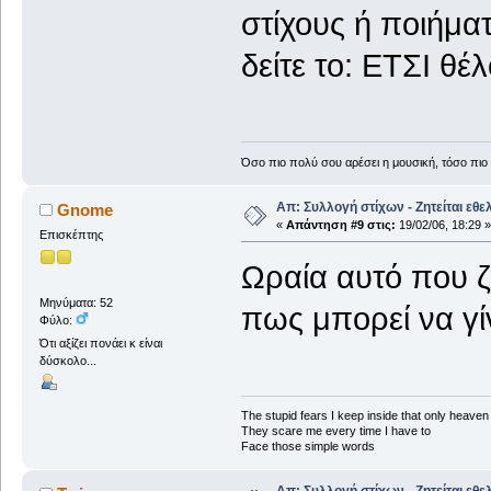
στίχους ή ποιήματ
δείτε το: ΕΤΣΙ θέλ
Όσο πιο πολύ σου αρέσει η μουσική, τόσο πιο 
Απ: Συλλογή στίχων - Ζητείται εθε
Gnome
«
Απάντηση #9 στις:
19/02/06, 18:29 »
Επισκέπτης
Ωραία αυτό που ζ
Μηνύματα: 52
πως μπορεί να γίν
Φύλο:
Ότι αξίζει πονάει κ είναι
δύσκολο...
The stupid fears I keep inside that only heave
They scare me every time I have to
Face those simple words