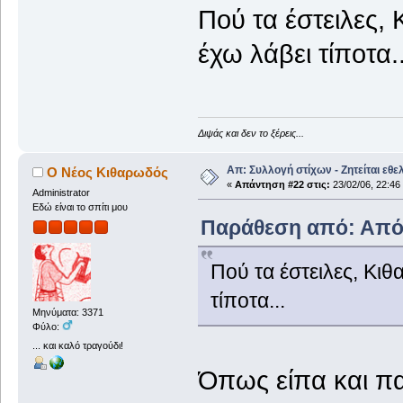
Πού τα έστειλες,
έχω λάβει τίποτα..
Διψάς και δεν το ξέρεις...
Απ: Συλλογή στίχων - Ζητείται εθε
Ο Νέος Κιθαρωδός
«
Απάντηση #22 στις:
23/02/06, 22:46
Administrator
Εδώ είναι το σπίτι μου
Παράθεση από: Απόλ
Πού τα έστειλες, Κι
τίποτα...
Μηνύματα: 3371
Φύλο:
... και καλό τραγούδι!
Όπως είπα και π