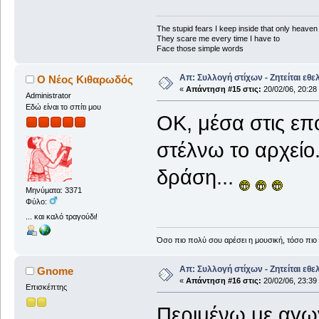
The stupid fears I keep inside that only heave
They scare me every time I have to
Face those simple words
Απ: Συλλογή στίχων - Ζητείται εθε
Ο Νέος Κιθαρωδός
«
Απάντηση #15 στις:
20/02/06, 20:28
Administrator
Εδώ είναι το σπίτι μου
ΟΚ, μέσα στις επ
στέλνω το αρχείο.
δράση...
Μηνύματα: 3371
Φύλο:
... και καλό τραγούδι!
Όσο πιο πολύ σου αρέσει η μουσική, τόσο πιο 
Απ: Συλλογή στίχων - Ζητείται εθε
Gnome
«
Απάντηση #16 στις:
20/02/06, 23:39
Επισκέπτης
Περιμένω με αγ