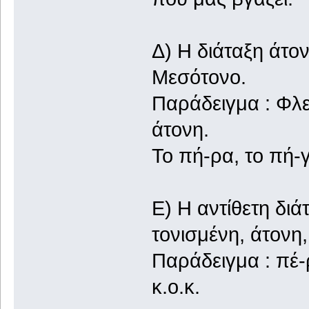
Δ) Η διάταξη άτο
Μεσότονο.
Παράδειγμα : Φλε
άτονη.
Το πή-ρα, το πή-γα
Ε) Η αντίθετη δι
τονισμένη, άτονη
Παράδειγμα : πέ-ρ
κ.ο.κ.