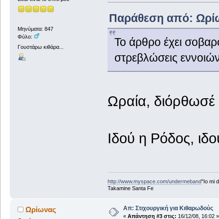
Παράθεση από: Ωρίων
Μηνύματα: 847
Φύλο:
Το άρθρο έχει σοβαρ
Γουστάρω κιθάρα...
στρεβλώσεις εννοιών
Ωραία, διόρθωσέ τ
Ιδού η Ρόδος, ιδο
http://www.myspace.com/undermeband
"Io mi d
Takamine Santa Fe
Απ: Στιχουργική για Κιθαρωδούς
Ωρίωνας
«
Απάντηση #3 στις:
16/12/08, 16:02 »