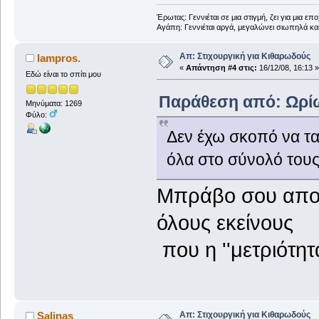
Έρωτας: Γεννιέται σε μια στιγμή, ζει για μια επο
Αγάπη: Γεννιέται αργά, μεγαλώνει σιωπηλά και
Απ: Στιχουργική για Κιθαρωδούς
lampros.
«
Απάντηση #4 στις:
16/12/08, 16:13 »
Εδώ είναι το σπίτι μου
Παράθεση από: Ωρίων
Μηνύματα: 1269
Φύλο:
Δεν έχω σκοπό να τ
όλα στο σύνολό τους
Μπράβο σου απο 
όλους εκείνους
που η ''μετριότητ
Απ: Στιχουργική για Κιθαρωδούς
Salinas