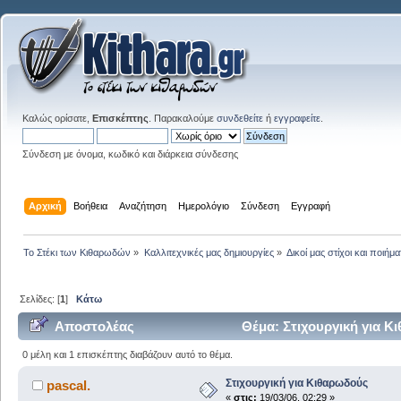
Καλώς ορίσατε,
Επισκέπτης
. Παρακαλούμε
συνδεθείτε
ή
εγγραφείτε
.
Σύνδεση με όνομα, κωδικό και διάρκεια σύνδεσης
Αρχική
Βοήθεια
Αναζήτηση
Ημερολόγιο
Σύνδεση
Εγγραφή
Το Στέκι των Κιθαρωδών
»
Καλλιτεχνικές μας δημιουργίες
»
Δικοί μας στίχοι και ποιήμα
Σελίδες: [
1
]
Κάτω
Αποστολέας
Θέμα: Στιχουργική για Κ
0 μέλη και 1 επισκέπτης διαβάζουν αυτό το θέμα.
Στιχουργική για Κιθαρωδούς
pascal.
«
στις:
19/03/06, 02:29 »