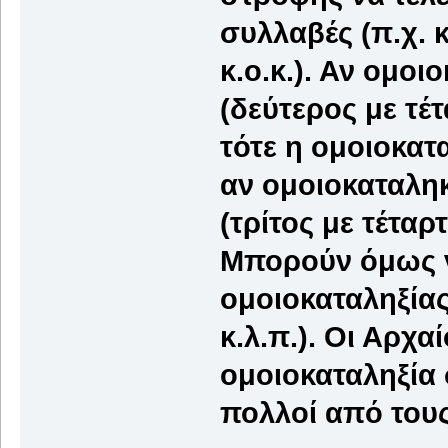
συλλαβές (π.χ. 
κ.ο.κ.). Αν ομοι
(δεύτερος με τέτ
τότε η ομοιοκατα
αν ομοιοκαταληκ
(τρίτος με τέταρ
Μπορούν όμως ν
ομοιοκαταληξία
κ.λ.π.). Οι Αρχ
ομοιοκαταληξία 
πολλοί από του