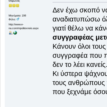
Θαμώνας
Δεν έχω σκοπό ν
Μηνύματα: 198
αναδιατυπώσω όλα
Φύλο:
http://www.e-
γιατί θέλω να κά
na.com/mpolitexneio.aspx
συγγραφέας μετ
Κάνουν όλοι τους
συγγραφέα που πρ
δεν το λέει κανείς
Κι ύστερα ψάχνο
τους ανθρώπους τ
που ξεχνάμε όσου