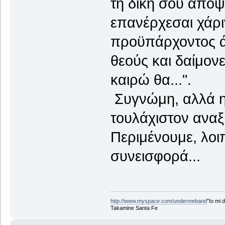
τη δική σου άποψη
επανέρχεσαι χάρι
προϋπάρχοντος άρ
θεούς και δαίμονε
καιρώ θα...".
Συγνώμη, αλλά η
τουλάχιστον αναξ
Περιμένουμε, λοιπ
συνεισφορά...
http://www.myspace.com/undermeband
"Io mi d
Takamine Santa Fe