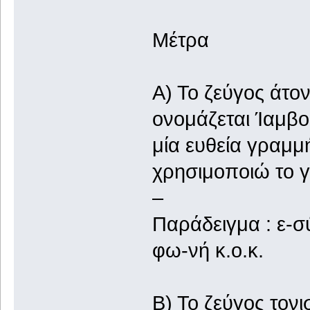
Μέτρα
Α) Το ζεύγος άτο
ονομάζεται Ίαμβος
μία ευθεία γραμμ
χρησιμοποιώ το γ
–
Παράδειγμα : ε-σ
φω-νή κ.ο.κ.
Β) Το ζεύγος τον