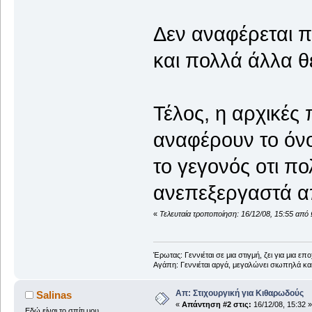
Δεν αναφέρεται 
και πολλά άλλα θ
Τέλος, η αρχικές
αναφέρουν το όν
το γεγονός οτι πο
ανεπεξεργαστά απ
«
Τελευταία τροποποίηση: 16/12/08, 15:55 από
Έρωτας: Γεννιέται σε μια στιγμή, ζει για μια επο
Αγάπη: Γεννιέται αργά, μεγαλώνει σιωπηλά και
Απ: Στιχουργική για Κιθαρωδούς
Salinas
«
Απάντηση #2 στις:
16/12/08, 15:32 »
Εδώ είναι το σπίτι μου