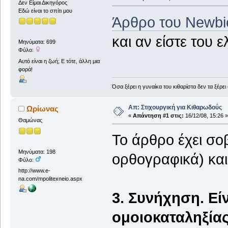
Δεν Είμαι Δικηγόρος
Εδώ είναι το σπίτι μου
Άρθρο του Newbie
και αν είστε του 
Μηνύματα: 699
Φύλο:
Αυτό είναι η ζωή; Ε τότε, άλλη μια
φορά!
Όσα ξέρει η γυναίκα του κιθαρίστα δεν τα ξέρει
Απ: Στιχουργική για Κιθαρωδούς
Ωρίωνας
«
Απάντηση #1 στις:
16/12/08, 15:26 »
Θαμώνας
Το άρθρο έχει σο
Μηνύματα: 198
ορθογραφικά) και
Φύλο:
http://www.e-
na.com/mpolitexneio.aspx
3. Συνήχηση. Εί
ομοιοκαταληξίας