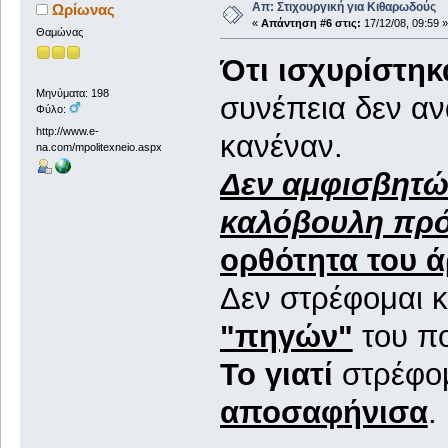
Απ: Στιχουργική για Κιθαρωδούς
Ωρίωνας
«
Απάντηση #6 στις:
17/12/08, 09:59 »
Θαμώνας
Ότι ισχυρίστηκ
Μηνύματα: 198
συνέπεια δεν αν
Φύλο:
http://www.e-
κανέναν.
na.com/mpolitexneio.aspx
Δεν αμφισβητώ
καλόβουλη πρό
ορθότητα του 
Δεν στρέφομαι κ
"πηγών"
του πο
Το γιατί
στρέφομ
αποσαφήνισα
.