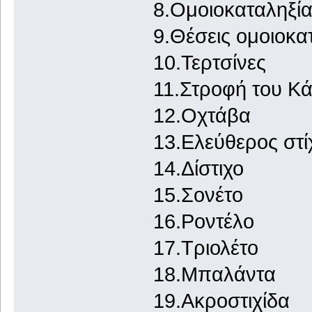
8.Ομοιοκαταληξία
9.Θέσεις ομοιοκα
10.Τερτσίνες
11.Στροφή του Κ
12.Οχτάβα
13.Ελεύθερος στί
14.Δίστιχο
15.Σονέτο
16.Ροντέλο
17.Τριολέτο
18.Μπαλάντα
19.Ακροστιχίδα