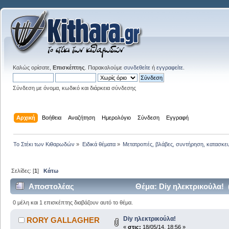
Καλώς ορίσατε,
Επισκέπτης
. Παρακαλούμε
συνδεθείτε
ή
εγγραφείτε
.
Σύνδεση με όνομα, κωδικό και διάρκεια σύνδεσης
Αρχική
Βοήθεια
Αναζήτηση
Ημερολόγιο
Σύνδεση
Εγγραφή
Το Στέκι των Κιθαρωδών
»
Ειδικά θέματα
»
Μετατροπές, βλάβες, συντήρηση, κατασκε
Σελίδες: [
1
]
Κάτω
Αποστολέας
Θέμα: Diy ηλεκτρικούλα!
0 μέλη και 1 επισκέπτης διαβάζουν αυτό το θέμα.
Diy ηλεκτρικούλα!
RORY GALLAGHER
«
στις:
18/05/14, 18:56 »