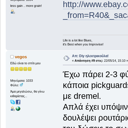
http://www.ebay.c
less gain .. more grain!
_from=R40&_sac
Life is a lot like Blues,
it's Best when you Improvise!
Απ: Diy ηλεκτρικούλα!
vegos
«
Απάντηση #9 στις:
22/05/14, 15:10 »
Εδώ είναι το σπίτι μου
Έχω πάρει 2-3 φύ
Μηνύματα: 1033
κάποια pickguards
Φύλο:
Άμα μεγαλώσω, θα γίνω
με dremel.
κιθαρίστας...
Απλά έχει υπόψιν 
δουλέψει ρουτάρι