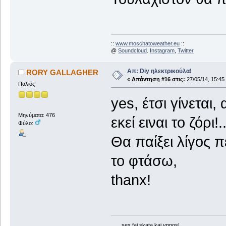
::
www.moschatoweather.eu
::
@
Soundcloud
.
Instagram
,
Twitter
Απ: Diy ηλεκτρικούλα!
RORY GALLAGHER
«
Απάντηση #16 στις:
27/05/14, 15:45
Παλιός
yes, έτσι γίνεται,
Μηνύματα: 476
εκεί ειναι το ζόρι!.
Φύλο:
Θα παίξει λίγος 
το φτάσω,
thanx!
.......sex fai skata kai ypnos!