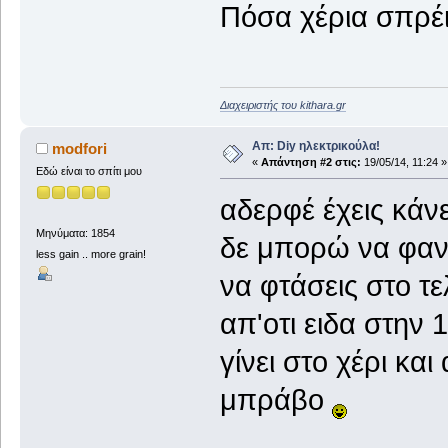
Πόσα χέρια σπρέι
Διαχειριστής του kithara.gr
Απ: Diy ηλεκτρικούλα!
modfori
«
Απάντηση #2 στις:
19/05/14, 11:24 »
Εδώ είναι το σπίτι μου
αδερφέ έχεις κάνε
Μηνύματα: 1854
δε μπορώ να φαν
less gain .. more grain!
να φτάσεις στο τ
απ'οτι ειδα στην
γίνει στο χέρι κα
μπράβο