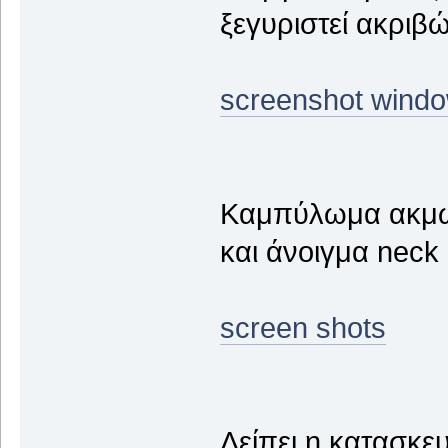
ξεγυριστεί ακριβ
screenshot wind
Καμπύλωμα ακμών 
και άνοιγμα neck
screen shots
Λείπει η κατασκε