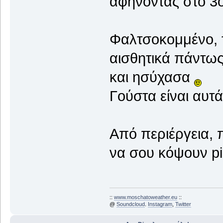
αφήνοντας στο 3
Φαλτσοκομμένο, τ
αισθητικά πάντως
και ησύχασα
Γούστα είναι αυτά
Από περιέργεια, 
να σου κόψουν pi
::
www.moschatoweather.eu
::
@
Soundcloud
.
Instagram
,
Twitter