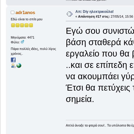
Απ: Diy ηλεκτρικούλα!
adr1anos
«
Απάντηση #17 στις:
27/05/14, 15:56
Εδώ είναι το σπίτι μου
Εγώ σου συνιστώ 
Μηνύματα: 4471
βάση σταθερά κάθ
Φύλο:
Πάρα πολλές ιδέες, πολύ λίγος
εργαλείο που θα 
χρόνος..
..και σε επίπεδη 
να ακουμπάει γύ
Έτσι θα πετύχεις 
σημεία.
Απλά άνοιξε τα φτερά σου!.. Τα υπόλοιπα θα έ