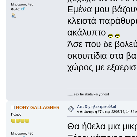
Μηνύματα: 476
Εμένα μου βάζουν
Φύλο:
κλειστά παράθυρ
ακάλυπτο
Άσε που δε βολεύε
σκουπίδια στα βαμ
χώρος με εξαερισ
.......sex fai skata kai ypnos!
Απ: Diy ηλεκτρικούλα!
RORY GALLAGHER
«
Απάντηση #7 στις:
22/05/14, 14:34 »
Παλιός
Θα ήθελα μια μικ
Μηνύματα: 476