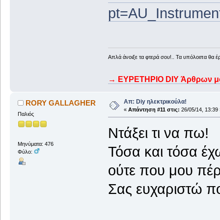
pt=AU_Instrumen
Απλά άνοιξε τα φτερά σου!.. Τα υπόλοιπα θα έ
→ ΕΥΡΕΤΗΡΙΟ DIY Άρθρων μου
Απ: Diy ηλεκτρικούλα!
RORY GALLAGHER
«
Απάντηση #11 στις:
26/05/14, 13:39 
Παλιός
Ντάξει τι να πω!
Μηνύματα: 476
Τόσα και τόσα έχ
Φύλο:
ούτε που μου πέ
Σας ευχαριστώ π