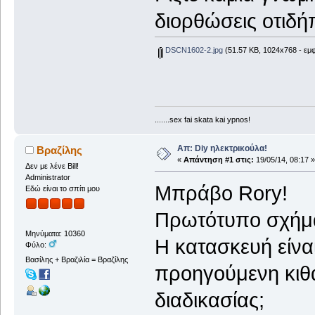
διορθώσεις οτιδή
DSCN1602-2.jpg
(51.57 KB, 1024x768 - εμφ
.......sex fai skata kai ypnos!
Απ: Diy ηλεκτρικούλα!
Βραζίλης
«
Απάντηση #1 στις:
19/05/14, 08:17 »
Δεν με λένε Bill!
Administrator
Μπράβο Rory!
Εδώ είναι το σπίτι μου
Πρωτότυπο σχήμα,
Μηνύματα: 10360
Η κατασκευή είνα
Φύλο:
Βασίλης + Βραζιλία = Βραζίλης
προηγούμενη κιθ
διαδικασίας;