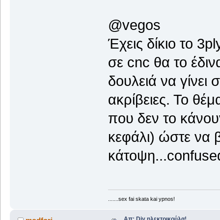
@vegos
Έχεις δίκιο το 3p
σε cnc θα το έδιν
δουλειά να γίνει 
ακρίβειες. Το θέμ
που δεν το κάνου
κεφάλι) ώστε να β
κάτοψη...confuse
.......sex fai skata kai ypnos!
Απ: Diy ηλεκτρικούλα!