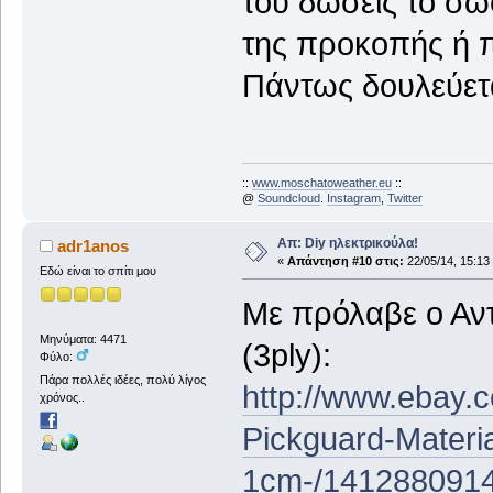
του δώσεις το σωσ
της προκοπής ή π
Πάντως δουλεύετα
::
www.moschatoweather.eu
::
@
Soundcloud
.
Instagram
,
Twitter
Απ: Diy ηλεκτρικούλα!
adr1anos
«
Απάντηση #10 στις:
22/05/14, 15:13
Εδώ είναι το σπίτι μου
Με πρόλαβε ο Αν
Μηνύματα: 4471
(3ply):
Φύλο:
Πάρα πολλές ιδέες, πολύ λίγος
http://www.ebay.c
χρόνος..
Pickguard-Materi
1cm-/141288091