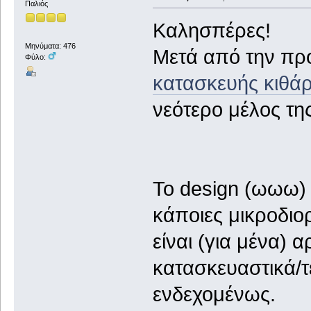
Παλιός
Καλησπέρες!
Μηνύματα: 476
Μετά από την π
Φύλο:
κατασκευής κιθά
νεότερο μέλος τη
Το design (ωωω) σ
κάποιες μικροδιο
είναι (για μένα) 
κατασκευαστικά/τε
ενδεχομένως.