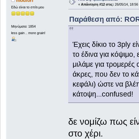
modfori
«
Απάντηση #12 στις:
26/05/14, 18:56
Εδώ είναι το σπίτι μου
Παράθεση από: ROR
Μηνύματα: 1854
less gain .. more grain!
Έχεις δίκιο το 3ply 
το έδινα για κόψιμο, 
μιλάμε για τρομερές 
άκρες, που δεν το κ
κεφάλι) ώστε να βλέπ
κάτοψη...confused!
δε νομίζω πως είν
στο χέρι.