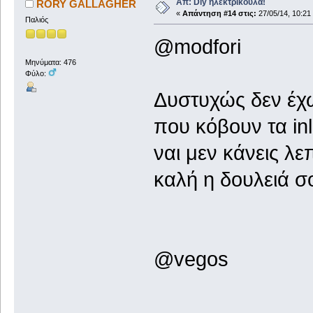
Απ: Diy ηλεκτρικούλα!
RORY GALLAGHER
«
Απάντηση #14 στις:
27/05/14, 10:21
Παλιός
@
modfori
Μηνύματα: 476
Φύλο:
Δυστυχώς δεν έχω
που κόβουν τα in
ναι μεν κάνεις λε
καλή η δουλειά σ
@vegos