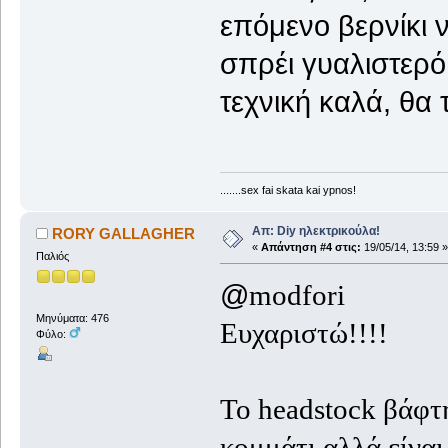
επόμενο βερνίκι να
σπρέι γυαλιστερό
τεχνική καλά, θα 
.......sex fai skata kai ypnos!
Απ: Diy ηλεκτρικούλα!
RORY GALLAGHER
«
Απάντηση #4 στις:
19/05/14, 13:59 »
Παλιός
@
modfori
Μηνύματα: 476
Ευχαριστώ!!!!
Φύλο:
Το headstock βάφτη
κομμάτι,αλλά είναι