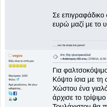
Σε επιγραφάδικο 
ευρώ μαζί με το υ
.......sex fai skata kai ypnos!
Απ: Diy ηλεκτρικούλα!
vegos
«
Απάντηση #15 στις:
27/05/14, 11:50 
Εδώ είναι το σπίτι μου
Για φαλτσοκόψιμο
Μηνύματα: 1033
Κόψτο ίσια με τη 
Φύλο:
Άμα μεγαλώσω, θα γίνω
Χώστου ένα γιαλ
κιθαρίστας...
άρχισε το τρίψιμ
Τουλάχιστον θα πε