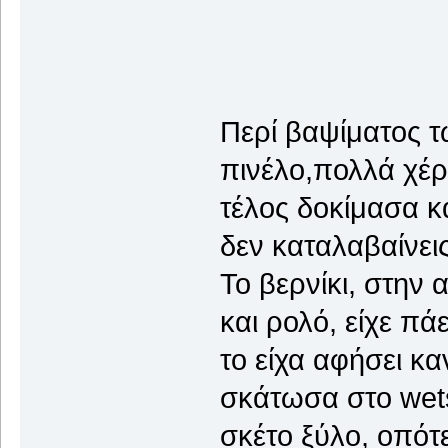
Περί βαψίματος τ
πινέλο,πολλά χέρ
τέλος δοκίμασα κα
δεν καταλαβαίνεις
Το βερνίκι, στην 
και ρολό, είχε πά
το είχα αφήσει κα
σκάτωσα στο wets
σκέτο ξύλο, οπότ