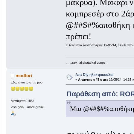
μακρυά). Μακάρι να
κομπρεσέρ στο 2άρ
@##$#%αποθήκη ψά
πρέπει!
«
Τελευταία τροποποίηση: 19/05/14, 14:00 
.......sex fai skata kai ypnos!
Απ: Diy ηλεκτρικούλα!
modfori
«
Απάντηση #5 στις:
19/05/14, 14:15 »
Εδώ είναι το σπίτι μου
Παράθεση από: ROR
Μηνύματα: 1854
Μια @##$#%αποθήκη ψ
less gain .. more grain!