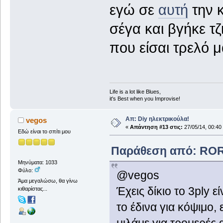
εγώ σε
αυτή
την κ
σέγα και βγήκε τζ
που είσαι τρελό 
Life is a lot like Blues,
it's Best when you Improvise!
Απ: Diy ηλεκτρικούλα!
vegos
«
Απάντηση #13 στις:
27/05/14, 00:40
Εδώ είναι το σπίτι μου
Παράθεση από: ROR
Μηνύματα: 1033
Φύλο:
@vegos
Άμα μεγαλώσω, θα γίνω
Έχεις δίκιο το 3ply 
κιθαρίστας...
το έδινα για κόψιμο, 