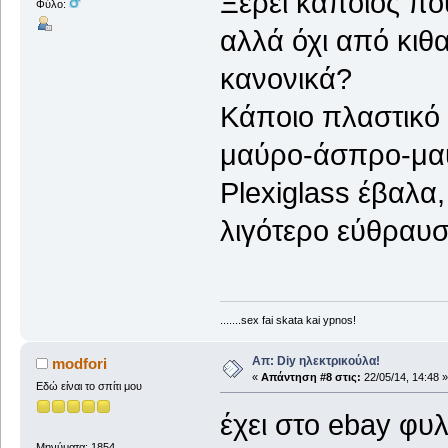
Ξέρει κάποιος πο
Φύλο:
αλλά όχι από κιθ
κανονικά?
Κάποιο πλαστικό δ
μαύρο-άσπρο-μαύρ
Plexiglass έβαλα,
λιγότερο εύθραυστ
.......sex fai skata kai ypnos!
Απ: Diy ηλεκτρικούλα!
modfori
«
Απάντηση #8 στις:
22/05/14, 14:48 »
Εδώ είναι το σπίτι μου
έχει στο ebay φυ
Μηνύματα: 1854