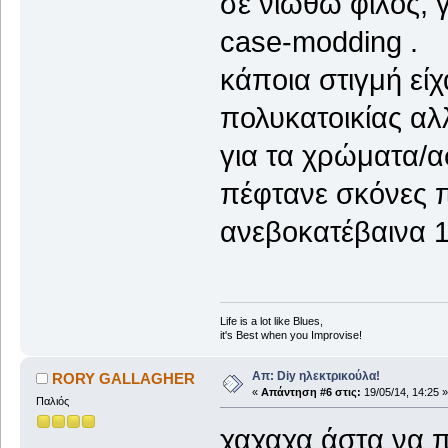
σε νιώθω φίλος, γ
case-modding .
κάποια στιγμή είχ
πολυκατοικίας αλ
για τα χρώματα/α
πέφτανε σκόνες 
ανεβοκατέβαινα 10
Life is a lot like Blues,
it's Best when you Improvise!
Απ: Diy ηλεκτρικούλα!
RORY GALLAGHER
«
Απάντηση #6 στις:
19/05/14, 14:25 »
Παλιός
χαχαχα άστα να π