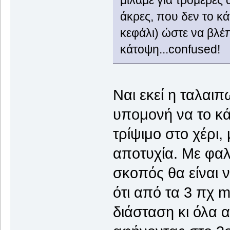
μιλάμε για τρομερές 
άκρες, που δεν το κ
κεφάλι) ώστε να βλέπ
κάτοψη...confused!
Ναι εκεί η ταλαι
υπομονή να το κά
τρίψιμο στο χέρι,
αποτυχία. Με φαλ
σκοπός θα είναι ν
ότι από τα 3 πχ 
διάσταση κι όλα 