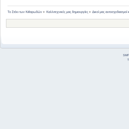
Το Στέκι των Κιθαρωδών
»
Καλλιτεχνικές μας δημιουργίες
»
Δικοί μας αυτοσχεδιασμοί 
SMF
T