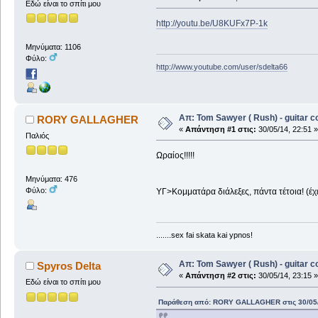
Εδώ είναι το σπίτι μου
http://youtu.be/U8KUFx7P-1k
Μηνύματα: 1106
Φύλο:
http://www.youtube.com/user/sdelta66
Απ: Tom Sawyer ( Rush) - guitar c
RORY GALLAGHER
«
Απάντηση #1 στις:
30/05/14, 22:51 »
Παλιός
Ωραίος!!!!!
Μηνύματα: 476
Φύλο:
ΥΓ>Κομματάρα διάλεξες, πάντα τέτοια! (έχε
.......sex fai skata kai ypnos!
Απ: Tom Sawyer ( Rush) - guitar c
Spyros Delta
«
Απάντηση #2 στις:
30/05/14, 23:15 »
Εδώ είναι το σπίτι μου
Παράθεση από: RORY GALLAGHER στις 30/05/