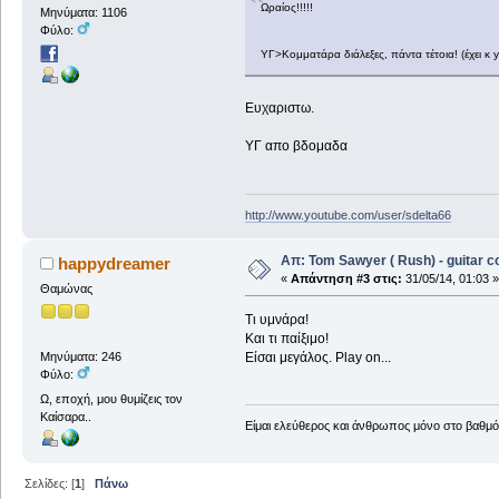
Ωραίος!!!!!
Μηνύματα: 1106
Φύλο:
ΥΓ>Κομματάρα διάλεξες, πάντα τέτοια! (έχει κ 
Ευχαριστω.
ΥΓ απο βδομαδα
http://www.youtube.com/user/sdelta66
Απ: Tom Sawyer ( Rush) - guitar c
happydreamer
«
Απάντηση #3 στις:
31/05/14, 01:03 »
Θαμώνας
Τι υμνάρα!
Και τι παίξιμο!
Είσαι μεγάλος. Play on...
Μηνύματα: 246
Φύλο:
Ω, εποχή, μου θυμίζεις τον
Καίσαρα..
Είμαι ελεύθερος και άνθρωπος μόνο στο βαθμ
Σελίδες: [
1
]
Πάνω