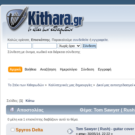
Καλώς ορίσατε,
Επισκέπτης
. Παρακαλούμε
συνδεθείτε
ή
εγγραφείτε
.
Σύνδεση με όνομα, κωδικό και διάρκεια σύνδεσης
Αρχική
Βοήθεια
Αναζήτηση
Ημερολόγιο
Σύνδεση
Εγγραφή
Το Στέκι των Κιθαρωδών
»
Καλλιτεχνικές μας δημιουργίες
»
Δικοί μας αυτοσχεδιασμοί 
Σελίδες: [
1
]
Κάτω
Αποστολέας
Θέμα: Tom Sawyer ( Rush)
0 μέλη και 1 επισκέπτης διαβάζουν αυτό το θέμα.
Tom Sawyer ( Rush) - guitar cover
Spyros Delta
«
στις:
30/05/14, 22:22 »