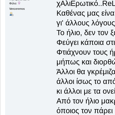
χΑλιΕρωτικό..ReL
Φύλο:
Venceremos
Καθένας μας είνα
γι' άλλους λόγους,
Το ήλιο, δεν τον ξ
Φεύγει κάποια στι
Φτιάχνουν τους 
μήπως και διορθώ
Άλλοι θα γκρέμιζα
άλλοι ίσως το απ
κι άλλοι με τα ον
Από τον ήλιο μακ
όποιος τον πάρει 