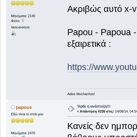
Ακριβώς αυτό x-v
Μηνύματα: 2145
Φύλο:
Venceremos
Papou - Papoua -
εξαιρετικά :
https://www.yout
Adios Muchachos!
Ήρθε η ανάπτυξη!!!
papous
«
Απάντηση #235 στις:
14/08/14, 04:5
Εδώ είναι το σπίτι μου
Κανείς δεν ημπορε
Μηνύματα: 2470