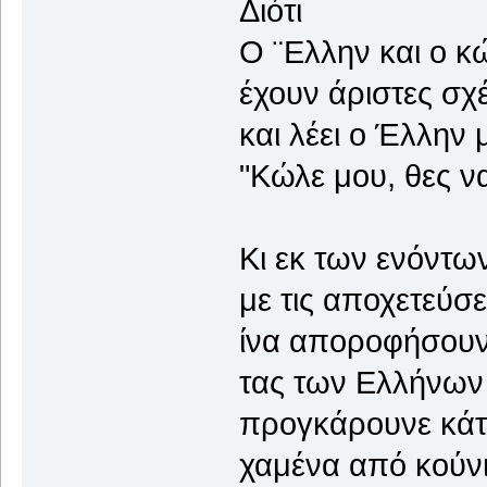
Διότι
Ο ¨Ελλην και ο κ
έχουν άριστες σχ
και λέει ο Έλλην 
"Κώλε μου, θες να
Κι εκ των ενόντω
με τις αποχετεύσε
ίνα αποροφήσου
τας των Ελλήνων
προγκάρουνε κάτι
χαμένα από κούν