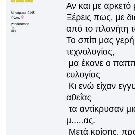
Αν και με αρκετ
Μηνύματα: 2145
Ξέρεις πως, με δι
Φύλο:
Venceremos
από το πλανήτη 
Το σπίτι μας γερ
τεχνολογίας,
μα έκανε ο παππά
ευλογίας
Κι ενώ είχαν εγγυ
αθεΐας
τα αντίκρυσαν μι
μ.....ας.
Μετά κρίσης, πρό