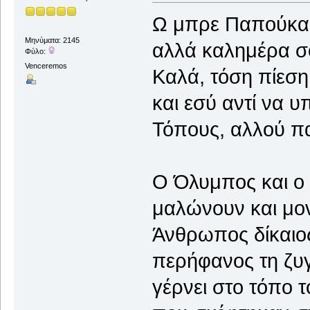
Ω μπρε Παπούκα!
Μηνύματα: 2145
αλλά καλημέρα σ
Φύλο:
Venceremos
Καλά, τόση πίεσ
και εσύ αντί να υ
Τόπους, αλλού πας
Ο Όλυμπος και ο
μαλώνουν και μον
Άνθρωπος δίκαιος
περήφανος τη ζυγ
γέρνει στο τόπο τ