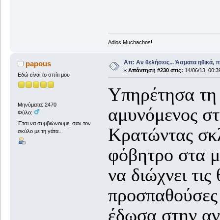
Adios Muchachos!
Απ: Αν θελήσεις... Άσματα ηθικά, 
papous
«
Απάντηση #230 στις:
14/06/13, 00:3
Εδώ είναι το σπίτι μου
Υπηρέτησα τη 
Μηνύματα: 2470
αμυνόμενος στ
Φύλο:
Έτσι να συμβιώνουμε, σαν τον
Κρατώντας σκλ
σκύλο με τη γάτα...
φόβητρο στα μ
να διώχνει τις
προσπαθούσες 
έδωσα στην αν