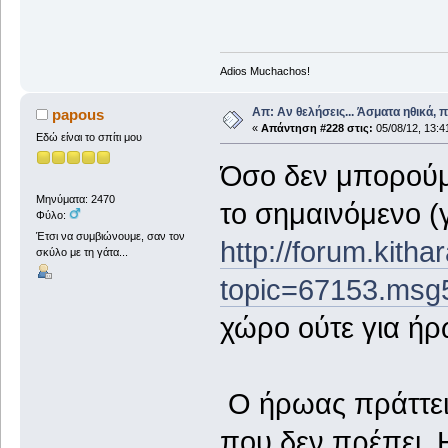
Adios Muchachos!
Απ: Αν θελήσεις... Άσματα ηθικά, 
papous
«
Απάντηση #228 στις:
05/08/12, 13:4
Εδώ είναι το σπίτι μου
Όσο δεν μπορούμ
Μηνύματα: 2470
το σημαινόμενο (
Φύλο:
Έτσι να συμβιώνουμε, σαν τον
http://forum.kitha
σκύλο με τη γάτα...
topic=67153.ms
χώρο ούτε για ήρ
Ο ήρωας πράττει
που δεν πρέπει. 