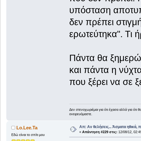
υπόσταση αποτυπω
δεν πρέπει στιγμ
ερωτεύτηκα". Τι 
Πάντα θα ξημερώ
και πάντα η νύχτ
που ξέρει να σε ξ
Δεν στενοχωριέμαι για ότι έχασα αλλά για ότι 
ονειρευόμαστε.
Απ: Αν θελήσεις... Άσματα ηθικά, 
Lo.Lee.Ta
«
Απάντηση #229 στις:
12/08/12, 02:4
Εδώ είναι το σπίτι μου