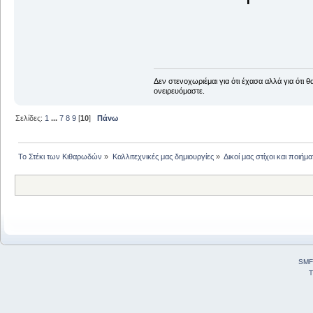
Δεν στενοχωριέμαι για ότι έχασα αλλά για ότι 
ονειρευόμαστε.
Σελίδες:
1
...
7
8
9
[
10
]
Πάνω
Το Στέκι των Κιθαρωδών
»
Καλλιτεχνικές μας δημιουργίες
»
Δικοί μας στίχοι και ποιήμα
SMF
T