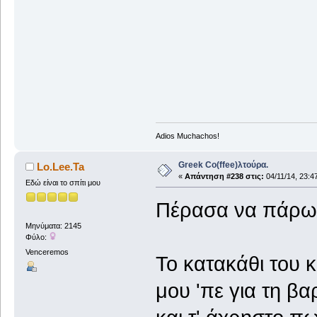
Adios Muchachos!
Greek Co(ffee)λτούρα.
Lo.Lee.Ta
«
Απάντηση #238 στις:
04/11/14, 23:4
Εδώ είναι το σπίτι μου
Πέρασα να πάρω 
Μηνύματα: 2145
Φύλο:
Venceremos
Το κατακάθι του κ
μου 'πε για τη β