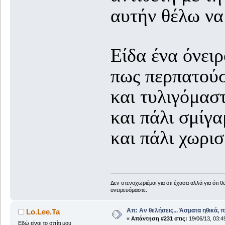
αυτήν θέλω να
Είδα ένα όνειρ
πως περπατούσ
και τυλιγόμασ
και πάλι σμίγα
και πάλι χωρισ
Δεν στενοχωριέμαι για ότι έχασα αλλά για ότι 
ονειρευόμαστε.
Απ: Αν θελήσεις... Άσματα ηθικά, 
Lo.Lee.Ta
«
Απάντηση #231 στις:
19/06/13, 03:4
Εδώ είναι το σπίτι μου