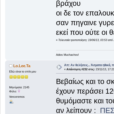
βράχου
οι δε τον επαλο
σαν πηγαινε γυρ
εκεί που ούτε οι 
«
Τελευταία τροποποίηση: 19/06/13, 03:53 απ
Adios Muchachos!
Απ: Αν θελήσεις... Άσματα ηθικά, 
Lo.Lee.Ta
«
Απάντηση #232 στις:
23/11/13, 17:2
Εδώ είναι το σπίτι μου
Βεβαίως και το σ
Μηνύματα: 2145
έχουν περάσει 120
Φύλο:
Venceremos
θυμόμαστε και το
αν λείπουν :
ΠΕΣ