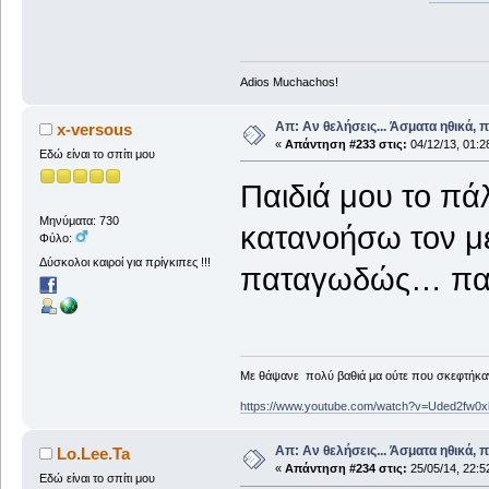
Adios Muchachos!
Απ: Αν θελήσεις... Άσματα ηθικά, 
x-versous
«
Απάντηση #233 στις:
04/12/13, 01:2
Εδώ είναι το σπίτι μου
Παιδιά μου το πάλ
Μηνύματα: 730
κατανοήσω τον μ
Φύλο:
Δύσκολοι καιροί για πρίγκιπες !!!
παταγωδώς… παρ
Με θάψανε πολύ βαθιά μα ούτε που σκεφτήκανε
https://www.youtube.com/watch?v=Uded2fw0x
Απ: Αν θελήσεις... Άσματα ηθικά, 
Lo.Lee.Ta
«
Απάντηση #234 στις:
25/05/14, 22:5
Εδώ είναι το σπίτι μου