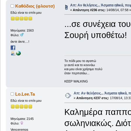
Απ: Αν θελήσεις... Άσματα ηθικά, πε
Καθόδιος (φλουτσ)
«
Απάντηση #236 στις:
14/08/14, 07:58 »
Εδώ είναι το σπίτι μου
...σε συνέχεια τ
Μηνύματα: 1563
Σουρή υποθέτω!
Φύλο:
άιντε άιντε....!
To πόδι μου το αγαπώ
γι αυτό και το κουνάω
και μου είναι χρήσιμο πολύ
όταν περπατάω...
KEEP WALKING
Απ: Αν θελήσεις... Άσματα ηθικά, 
Lo.Lee.Ta
«
Απάντηση #237 στις:
17/08/14, 13:3
Εδώ είναι το σπίτι μου
Καλημέρα παππού
Μηνύματα: 2145
σωληνιακώς. Διότι
Φύλο:
Venceremos