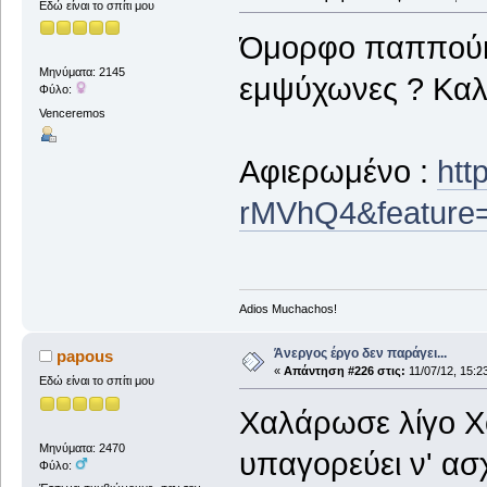
Εδώ είναι το σπίτι μου
Όμορφο παππούκα
Μηνύματα: 2145
εμψύχωνες ? Καλό
Φύλο:
Venceremos
Αφιερωμένο :
htt
rMVhQ4&feature=
Adios Muchachos!
Άνεργος έργο δεν παράγει...
papous
«
Απάντηση #226 στις:
11/07/12, 15:2
Εδώ είναι το σπίτι μου
Χαλάρωσε λίγο Χό
Μηνύματα: 2470
υπαγορεύει ν' ασ
Φύλο: