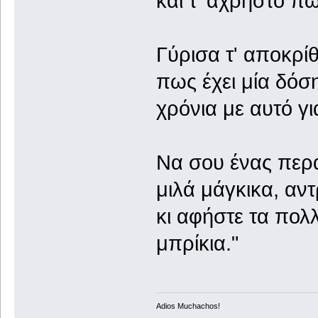
και τ' άχρηστο π
Γύρισα τ' αποκρί
πως έχει μία δόσ
χρόνια με αυτό γ
Να σου ένας περα
μιλά μάγκικα, αν
κι αφήστε τα πολ
μπρίκια."
Adios Muchachos!