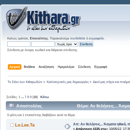
Καλώς ορίσατε,
Επισκέπτης
. Παρακαλούμε
συνδεθείτε
ή
εγγραφείτε
.
Σύνδεση με όνομα, κωδικό και διάρκεια σύνδεσης
Αρχική
Βοήθεια
Αναζήτηση
Ημερολόγιο
Σύνδεση
Εγγραφή
Το Στέκι των Κιθαρωδών
»
Καλλιτεχνικές μας δημιουργίες
»
Δικοί μας στίχοι και ποιήμα
Σελίδες:
1
...
7
8
9
[
10
]
Κάτω
Αποστολέας
Θέμα: Αν θελήσεις... Άσμ
0 μέλη και 1 επισκέπτης διαβάζουν αυτό το θέμα.
Απ: Αν θελήσεις... Άσματα ηθικά, 
Lo.Lee.Ta
«
Απάντηση #225 στις:
10/05/12, 17:3