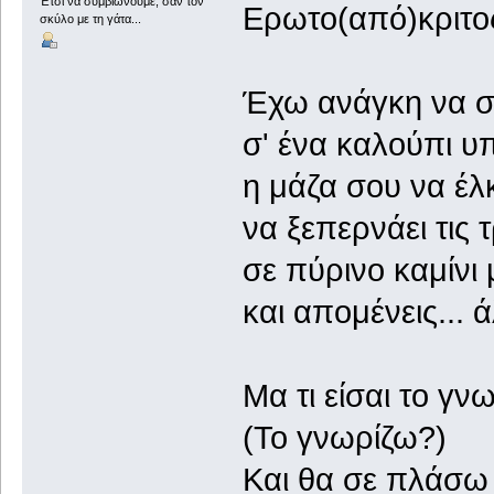
Έτσι να συμβιώνουμε, σαν τον
Ερωτο(από)κριτος
σκύλο με τη γάτα...
Έχω ανάγκη να σ
σ' ένα καλούπι 
η μάζα σου να έλκ
να ξεπερνάει τις 
σε πύρινο καμίνι
και απομένεις... ά
Μα τι είσαι το γν
(Το γνωρίζω?)
Και θα σε πλάσω 