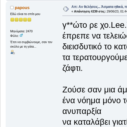
Απ: Αν θελήσεις... Άσματα ηθικά, 
papous
«
Απάντηση #239 στις:
29/06/23, 01:4
Εδώ είναι το σπίτι μου
γ**ώτο ρε χο.Lee.
Μηνύματα: 2470
έπρεπε να τελειώ
Φύλο:
Έτσι να συμβιώνουμε, σαν τον
διεισδυτικό το κα
σκύλο με τη γάτα...
τα τερατουργούμε
ζάφτι.
Ζούσε σαν μια ά
ένα νόημα μόνο τ
ανυπαρξία
να καταλάβει γιατί