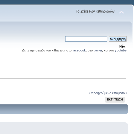
Το Στέκι των Κιθαρωδών
Νέα:
Δείτε την σελίδα του kithara.gr στο
facebook
, στο
twitter
, και στο
youtube
« προηγούμενο
επόμενο »
ΕΚΤΎΠΩΣΗ