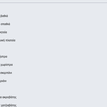
 βαθιά
ι σπαθιά
οητεία
μική πλατεία
ήστρα
 χωρίστρα
 σκερπάνι
ριάνι
να ακροβάτης
 χατζιαβάτης