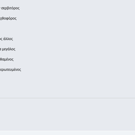
ν σερβιτόρος
 αχθοφόρος
ος άλλος
α μεγάλος
εθαμένος
 ερωτευμένος