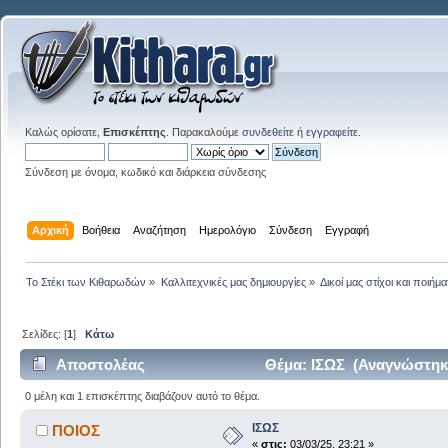
Καλώς ορίσατε,
Επισκέπτης
. Παρακαλούμε
συνδεθείτε
ή
εγγραφείτε
.
Σύνδεση με όνομα, κωδικό και διάρκεια σύνδεσης
Αρχική
Βοήθεια
Αναζήτηση
Ημερολόγιο
Σύνδεση
Εγγραφή
Το Στέκι των Κιθαρωδών
»
Καλλιτεχνικές μας δημιουργίες
»
Δικοί μας στίχοι και ποιήμα
Σελίδες: [
1
]
Κάτω
Αποστολέας
Θέμα: ΙΣΩΣ (Αναγνώστηκε
0 μέλη και 1 επισκέπτης διαβάζουν αυτό το θέμα.
ΙΣΩΣ
ΠΟΙΟΣ
«
στις:
03/03/25, 23:21 »