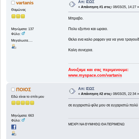
Απ: ΙΣΩΣ
vartanis
«
Απάντηση #1 στις:
08/03/25, 14:27 »
Θαμώνας
Μπραβο.
Πολυ εξυπνο και ωραιο.
Μηνύματα: 137
Φύλο:
Θελει ενα καλο ρεφρεν για να γινει τραγουδ
Μεγαλωσα.....
Καλη συνεχεια.
Ανοιξαμε και σας περιμενουμε:
www.myspace.com/vartanis
Απ: ΙΣΩΣ
ΠΟΙΟΣ
«
Απάντηση #2 στις:
08/03/25, 22:34 »
Εδώ είναι το σπίτι μου
σε ευχαριστώ φίλε μου σε ευχαριστώ πολύ
Μηνύματα: 663
Φύλο:
ΜΕΧΡΙ ΝΑ ΘΥΜHΘΩ ΘΑ ΠΕΡΙΜΕΝΩ