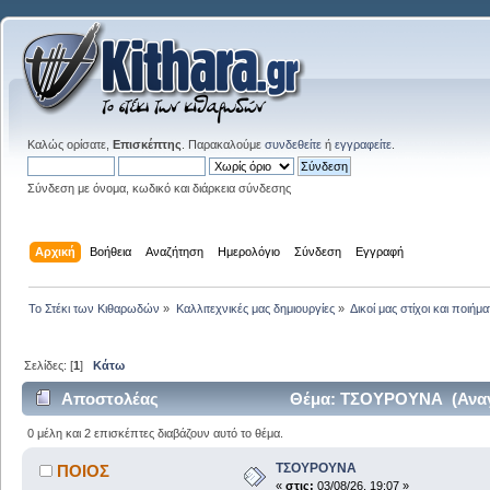
Καλώς ορίσατε,
Επισκέπτης
. Παρακαλούμε
συνδεθείτε
ή
εγγραφείτε
.
Σύνδεση με όνομα, κωδικό και διάρκεια σύνδεσης
Αρχική
Βοήθεια
Αναζήτηση
Ημερολόγιο
Σύνδεση
Εγγραφή
Το Στέκι των Κιθαρωδών
»
Καλλιτεχνικές μας δημιουργίες
»
Δικοί μας στίχοι και ποιήμα
Σελίδες: [
1
]
Κάτω
Αποστολέας
Θέμα: ΤΣΟΥΡΟΥΝΑ (Αναγ
0 μέλη και 2 επισκέπτες διαβάζουν αυτό το θέμα.
ΤΣΟΥΡΟΥΝΑ
ΠΟΙΟΣ
«
στις:
03/08/26, 19:07 »