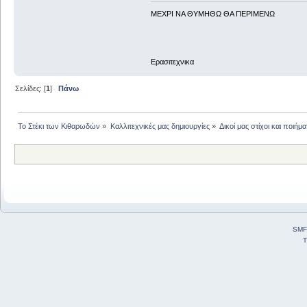
ΜΕΧΡΙ ΝΑ ΘΥΜHΘΩ ΘΑ ΠΕΡΙΜΕΝΩ
Ερασιτεχνικα
Σελίδες: [
1
]
Πάνω
Το Στέκι των Κιθαρωδών
»
Καλλιτεχνικές μας δημιουργίες
»
Δικοί μας στίχοι και ποιήμα
SMF
T