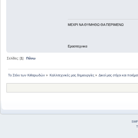
ΜΕΧΡΙ ΝΑ ΘΥΜHΘΩ ΘΑ ΠΕΡΙΜΕΝΩ
Ερασιτεχνικα
Σελίδες: [
1
]
Πάνω
Το Στέκι των Κιθαρωδών
»
Καλλιτεχνικές μας δημιουργίες
»
Δικοί μας στίχοι και ποιήμα
SMF
T