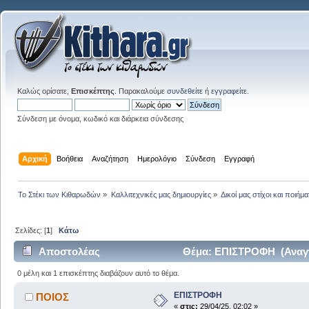
Καλώς ορίσατε,
Επισκέπτης
. Παρακαλούμε
συνδεθείτε
ή
εγγραφείτε
.
Σύνδεση με όνομα, κωδικό και διάρκεια σύνδεσης
Αρχική
Βοήθεια
Αναζήτηση
Ημερολόγιο
Σύνδεση
Εγγραφή
Το Στέκι των Κιθαρωδών
»
Καλλιτεχνικές μας δημιουργίες
»
Δικοί μας στίχοι και ποιήμα
Σελίδες: [
1
]
Κάτω
Αποστολέας
Θέμα: ΕΠΙΣΤΡΟΦΗ (Αναγν
0 μέλη και 1 επισκέπτης διαβάζουν αυτό το θέμα.
ΕΠΙΣΤΡΟΦΗ
ΠΟΙΟΣ
«
στις:
29/04/25, 02:02 »