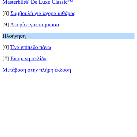
Masterbilt® De Luxe Classic™
[8]
Συμβουλή για αγορά κιθάρας
[9]
Απορίες για το μπάσο
Πλοήγηση
[0]
Ένα επίπεδο πάνω
[#]
Επόμενη σελίδα
Μετάβαση στην πλήρη έκδοση