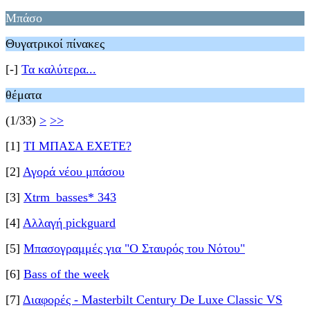
Μπάσο
Θυγατρικοί πίνακες
[-]
Τα καλύτερα...
θέματα
(1/33)
>
>>
[1]
ΤΙ ΜΠΑΣΑ ΕΧΕΤΕ?
[2]
Αγορά νέου μπάσου
[3]
Xtrm_basses* 343
[4]
Αλλαγή pickguard
[5]
Μπασογραμμές για "Ο Σταυρός του Νότου"
[6]
Bass of the week
[7]
Διαφορές - Masterbilt Century De Luxe Classic VS