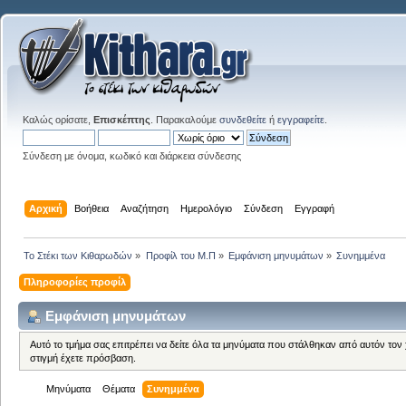
Καλώς ορίσατε,
Επισκέπτης
. Παρακαλούμε
συνδεθείτε
ή
εγγραφείτε
.
Σύνδεση με όνομα, κωδικό και διάρκεια σύνδεσης
Αρχική
Βοήθεια
Αναζήτηση
Ημερολόγιο
Σύνδεση
Εγγραφή
Το Στέκι των Κιθαρωδών
»
Προφίλ του Μ.Π
»
Εμφάνιση μηνυμάτων
»
Συνημμένα
Πληροφορίες προφίλ
Εμφάνιση μηνυμάτων
Αυτό το τμήμα σας επιτρέπει να δείτε όλα τα μηνύματα που στάλθηκαν από αυτόν τον
στιγμή έχετε πρόσβαση.
Μηνύματα
Θέματα
Συνημμένα