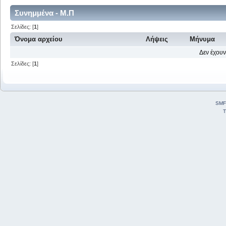
Συνημμένα - Μ.Π
Σελίδες: [
1
]
Όνομα αρχείου
Λήψεις
Μήνυμα
Δεν έχουν
Σελίδες: [
1
]
SMF
T