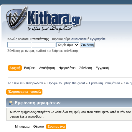
Καλώς ορίσατε,
Επισκέπτης
. Παρακαλούμε
συνδεθείτε
ή
εγγραφείτε
.
Σύνδεση με όνομα, κωδικό και διάρκεια σύνδεσης
Αρχική
Βοήθεια
Αναζήτηση
Ημερολόγιο
Σύνδεση
Εγγραφή
Το Στέκι των Κιθαρωδών
»
Προφίλ του philip the great
»
Εμφάνιση μηνυμάτων
»
Συνη
Πληροφορίες προφίλ
Εμφάνιση μηνυμάτων
Αυτό το τμήμα σας επιτρέπει να δείτε όλα τα μηνύματα που στάλθηκαν από αυτόν τον
στιγμή έχετε πρόσβαση.
Μηνύματα
Θέματα
Συνημμένα