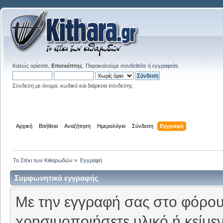
Καλώς ορίσατε,
Επισκέπτης
. Παρακαλούμε
συνδεθείτε
ή
εγγραφείτε
.
Σύνδεση με όνομα, κωδικό και διάρκεια σύνδεσης
Αρχική
Βοήθεια
Αναζήτηση
Ημερολόγιο
Σύνδεση
Εγγραφή
Το Στέκι των Κιθαρωδών
»
Εγγραφή
Συμφωνητικό εγγραφής
Με την εγγραφή σας στο φόρουμ
χρησιμοποιήσετε υλικό ή κείμε