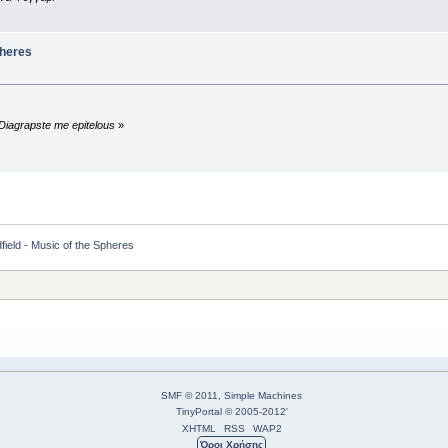
pheres
Diagrapste me epitelous
»
field - Music of the Spheres
SMF © 2011
,
Simple Machines
TinyPortal
© 2005-2012
'
XHTML
RSS
WAP2
Όροι Χρήσης