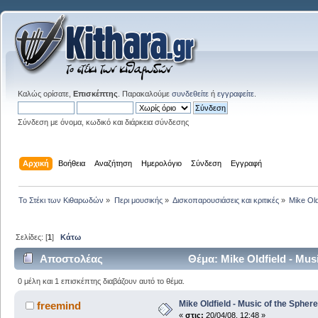
Καλώς ορίσατε,
Επισκέπτης
. Παρακαλούμε
συνδεθείτε
ή
εγγραφείτε
.
Σύνδεση με όνομα, κωδικό και διάρκεια σύνδεσης
Αρχική
Βοήθεια
Αναζήτηση
Ημερολόγιο
Σύνδεση
Εγγραφή
Το Στέκι των Κιθαρωδών
»
Περι μουσικής
»
Δισκοπαρουσιάσεις και κριτικές
»
Mike Old
Σελίδες: [
1
]
Κάτω
Αποστολέας
Θέμα: Mike Oldfield - Mu
0 μέλη και 1 επισκέπτης διαβάζουν αυτό το θέμα.
Mike Oldfield - Music of the Spher
freemind
«
στις:
20/04/08, 12:48 »