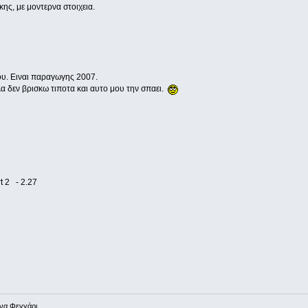
κης, με μοντερνα στοιχεια.
ου. Ειναι παραγωγης 2007.
λα δεν βρισκω τιποτα και αυτο μου την σπαει.
t 2 - 2.27
ένα Φεγγάρι