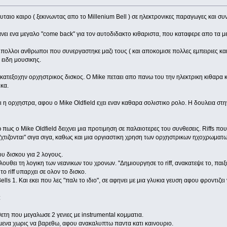
ευταιο καιρο ( ξεκινωντας απο το Millenium Bell ) σε ηλεκτρονικες παραγωγες και συ
ει ενα μεγαλο "come back" για τον αυτοδιδακτο κιθαριστα, που καταφερε απο τα μεσ
 πολλοι ανθρωποι που συνεργαστηκε μαζι τους ( και αποκομισε πολλες εμπειριες κα
 ειδη μουσικης.
 κατεξοχην ορχηστρικος δισκος. Ο Mike πεταει απο πανω του την ηλεκτρικη κιθαρα κα
ικα.
ι η ορχηστρα, αφου ο Mike Oldfield εχει εναν καθαρα σολιστικο ρολο. Η δουλεια στ
 πως ο Mike Oldfield δειχνει μια προτιμηση σε παλαιοτερες του συνθεσεις. Riffs π
τιζονται" σιγα σιγα, καθως και μια οργιαστικη χρηση των ορχηστρικων ηχοχρωματων,
υ δισκου για 2 λογους.
ολουθει τη λογικη των νεανικων του χρονων. "Δημιουργησε το riff, ανακατεψε το, παι
 το riff υπαρχει σε ολον το δισκο.
Bells 1. Και εκει που λες "παλι το ιδιο", σε αφηνει με μια γλυκια γευση αφου φροντιζ
:
ετη που μεγαλωσε 2 γενιες με instrumental κομματια.
ενα χωρις να βαρεθω, αφου ανακαλυπτω παντα κατι καινουριο.