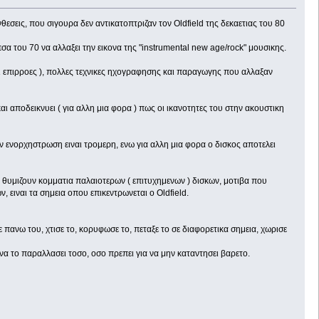
νθεσεις, που σιγουρα δεν αντικατοπτριζαν τον Oldfield της δεκαετιας του 80
α του 70 να αλλαξει την εικονα της "instrumental new age/rock" μουσικης.
ι επιρροες ), πολλες τεχνικες ηχογραφησης και παραγωγης που αλλαξαν
ι αποδεικνυει ( για αλλη μια φορα ) πως οι ικανοτητες του στην ακουστικη
ην ενορχηστρωση ειναι τρομερη, ενω για αλλη μια φορα ο δισκος αποτελει
ου θυμιζουν κομματια παλαιοτερων ( επιτυχημενων ) δισκων, μοτιβα που
 ειναι τα σημεια οπου επικεντρωνεται ο Oldfield.
ξε πανω του, χτισε το, κορυφωσε το, πεταξε το σε διαφορετικα σημεια, χωρισε
ει να το παραλλασει τοσο, οσο πρεπει για να μην καταντησει βαρετο.