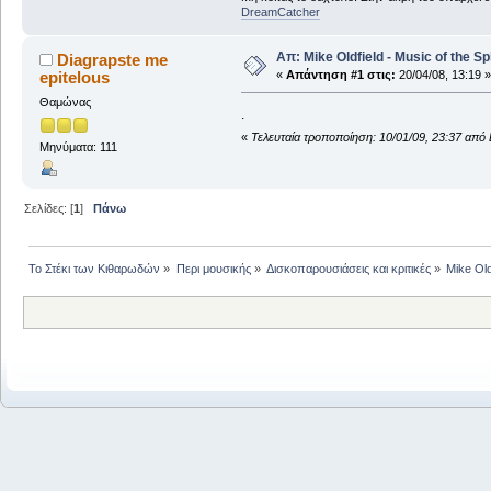
DreamCatcher
Απ: Mike Oldfield - Music of the S
Diagrapste me
epitelous
«
Απάντηση #1 στις:
20/04/08, 13:19 »
Θαμώνας
.
«
Τελευταία τροποποίηση: 10/01/09, 23:37 από 
Μηνύματα: 111
Σελίδες: [
1
]
Πάνω
Το Στέκι των Κιθαρωδών
»
Περι μουσικής
»
Δισκοπαρουσιάσεις και κριτικές
»
Mike Old