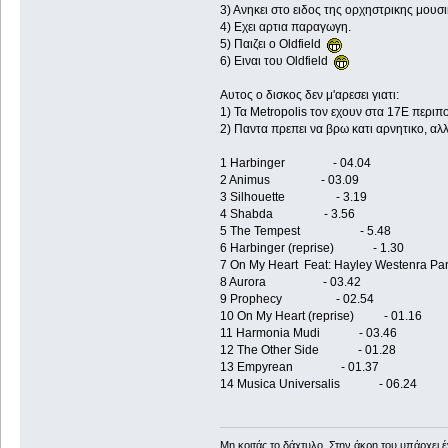
3) Ανηκει στο ειδος της ορχηστρικης μουσι
4) Εχει αρτια παραγωγη.
5) Παιζει ο Oldfield
6) Ειναι του Oldfield
Αυτος ο δισκος δεν μ'αρεσει γιατι:
1) Τα Metropolis τον εχουν στα 17Ε περιπ
2) Παντα πρεπει να βρω κατι αρνητικο, αλ
1 Harbinger - 04.04
2 Animus - 03.09
3 Silhouette - 3.19
4 Shabda - 3.56
5 The Tempest - 5.48
6 Harbinger (reprise) - 1.30
7 On My Heart Feat: Hayley Westenra Par
8 Aurora - 03.42
9 Prophecy - 02.54
10 On My Heart (reprise) - 01.16
11 Harmonia Mudi - 03.46
12 The Other Side - 01.28
13 Empyrean - 01.37
14 Musica Universalis - 06.24
Μη κοιτάς το δάχτυλο. Στην άκρη του υπάρχει 