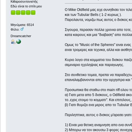
Κιθαροσυντονιστής
Εδώ είναι το σπίτι μου
Ο Mike Οldfield μας ειχε συνηθισει τον τελ
και των Tubular Bells ( 1-2 κυριως ).
Παρολαυτα, νομιζω πως αυτος ο δισκος καν
Μηνύματα: 6514
Σιγουρα, περασαν πολλα χρονια απο τοτε,
Φύλο:
κατα καιρους και μια "διαβαση" απο πολλα
Dreamcatcher
Ομως το "Music of the Spheres" ειναι ενας
ειναι τρομερες και τεχνικα, αλλα και αισθητ
Κυριο λογο στα κομματια του δισκου παιζε
σεμιναριο ηχοληψιας και παραγωγης.
Στο συνθετικο τομεα, πρεπει να παραδεχτω
επαναλαμβανονται απο την ορχηστρα και "χ
Προσωπικα θα σταθω στο main riff ολου το
α) Γιατι μετα απο 5 δισκους, ο Odlfield ακ
το..εχεις ετοιμο το κομματι". Και επιτελους,
β) Γιατι θυμιζει ενα μερος απο το Tubular 
Περιληπτικα, αυτος ο δισκος μ'αρεσει γιατι
1) Ειναι μια θετικη αναμνηση απο ενα συνθ
2) Μπορω να τον ακουσω 3 φορες συνεχομ