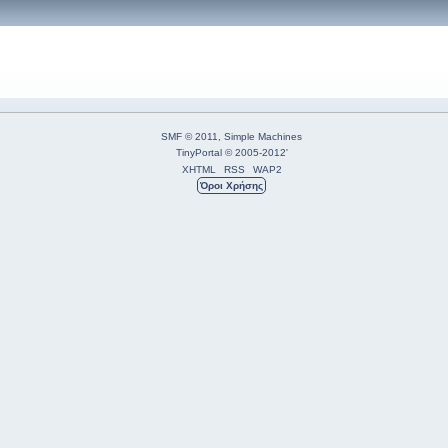
SMF © 2011
,
Simple Machines
TinyPortal
© 2005-2012
'
XHTML
RSS
WAP2
Όροι Χρήσης