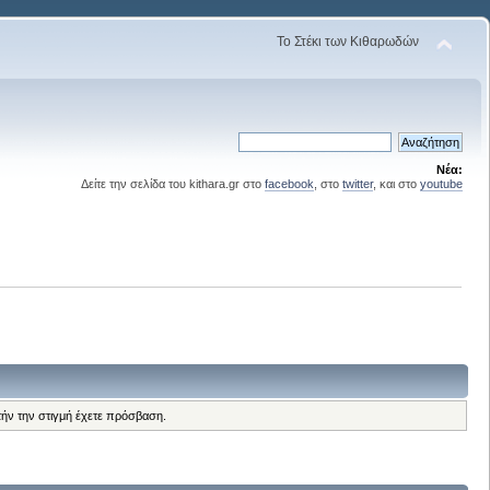
Το Στέκι των Κιθαρωδών
Νέα:
Δείτε την σελίδα του kithara.gr στο
facebook
, στο
twitter
, και στο
youtube
τήν την στιγμή έχετε πρόσβαση.