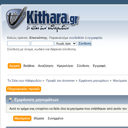
Καλώς ορίσατε,
Επισκέπτης
. Παρακαλούμε
συνδεθείτε
ή
εγγραφείτε
.
Σύνδεση με όνομα, κωδικό και διάρκεια σύνδεσης
Αρχική
Βοήθεια
Αναζήτηση
Ημερολόγιο
Σύνδεση
Εγγραφή
Το Στέκι των Κιθαρωδών
»
Προφίλ του drummer
»
Εμφάνιση μηνυμάτων
»
Μηνύματα
Πληροφορίες προφίλ
Εμφάνιση μηνυμάτων
Αυτό το τμήμα σας επιτρέπει να δείτε όλα τα μηνύματα που στάλθηκαν από αυτόν τον
Μηνύματα
Θέματα
Συνημμένα