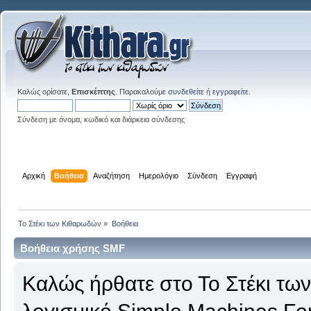
Καλώς ορίσατε,
Επισκέπτης
. Παρακαλούμε
συνδεθείτε
ή
εγγραφείτε
.
Σύνδεση με όνομα, κωδικό και διάρκεια σύνδεσης
Αρχική
Βοήθεια
Αναζήτηση
Ημερολόγιο
Σύνδεση
Εγγραφή
Το Στέκι των Κιθαρωδών
»
Βοήθεια
Βοήθεια χρήσης SMF
Καλώς ήρθατε στο Το Στέκι τω
λογισμικό Simple Machines Fo