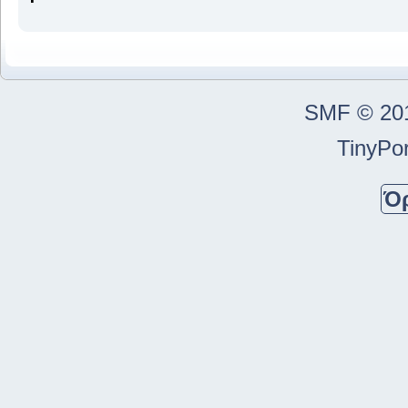
SMF © 20
TinyPor
Ό