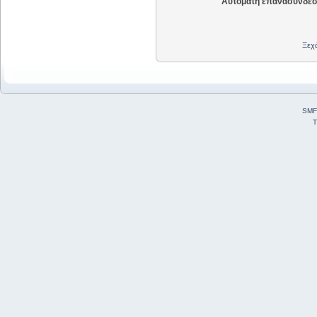
Αυτόματη επανασύνδεσ
Ξεχά
SMF
T