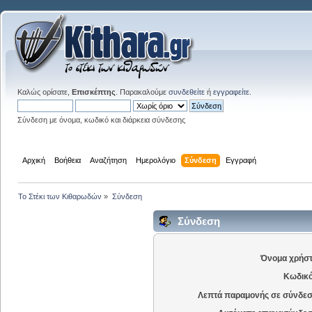
Καλώς ορίσατε,
Επισκέπτης
. Παρακαλούμε
συνδεθείτε
ή
εγγραφείτε
.
Σύνδεση με όνομα, κωδικό και διάρκεια σύνδεσης
Αρχική
Βοήθεια
Αναζήτηση
Ημερολόγιο
Σύνδεση
Εγγραφή
Το Στέκι των Κιθαρωδών
»
Σύνδεση
Σύνδεση
Όνομα χρήστ
Κωδικό
Λεπτά παραμονής σε σύνδεσ