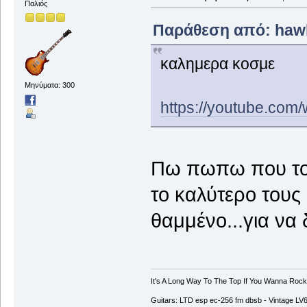
Παλιός
Παράθεση από: hawk1
καλημερα κοσμε
Μηνύματα: 300
https://youtube.co
Πω πωπω που το θ
το καλύτερο τους
θαμμένο...για να 
It's A Long Way To The Top If You Wanna Rock '
Guitars: LTD esp ec-256 fm dbsb - Vintage L