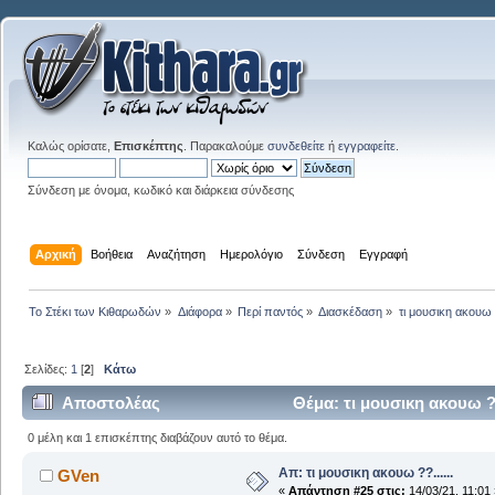
Καλώς ορίσατε,
Επισκέπτης
. Παρακαλούμε
συνδεθείτε
ή
εγγραφείτε
.
Σύνδεση με όνομα, κωδικό και διάρκεια σύνδεσης
Αρχική
Βοήθεια
Αναζήτηση
Ημερολόγιο
Σύνδεση
Εγγραφή
Το Στέκι των Κιθαρωδών
»
Διάφορα
»
Περί παντός
»
Διασκέδαση
»
τι μουσικη ακουω ?
Σελίδες:
1
[
2
]
Κάτω
Αποστολέας
Θέμα: τι μουσικη ακουω ?
0 μέλη και 1 επισκέπτης διαβάζουν αυτό το θέμα.
Απ: τι μουσικη ακουω ??......
GVen
«
Απάντηση #25 στις:
14/03/21, 11:01 