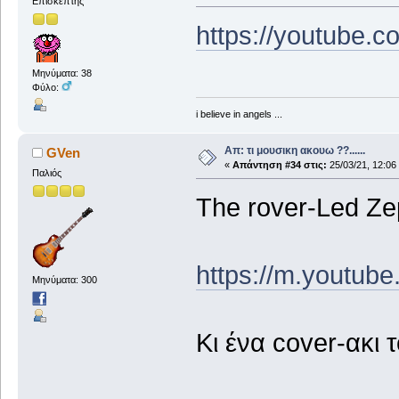
Επισκέπτης
https://youtube
Μηνύματα: 38
Φύλο:
i believe in angels ...
Απ: τι μουσικη ακουω ??......
GVen
«
Απάντηση #34 στις:
25/03/21, 12:06
Παλιός
The rover-Led Ze
https://m.youtu
Μηνύματα: 300
Κι ένα cover-ακι 