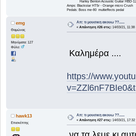
Harley Benton Acoustic Guitar HBD-1
Amps: Blackstar HT5r - Orange micro Crush
Pedals: Boss me-80 multieffects pedal
Απ: τι μουσικη ακουω ??......
emg
«
Απάντηση #26 στις:
14/03/21, 11:38 
Θαμώνας
Μηνύματα: 127
Φύλο:
Καλημέρα ....
https://www.yout
v=ZZl6nF7BIe0&t
Απ: τι μουσικη ακουω ??......
hawk13
«
Απάντηση #27 στις:
14/03/21, 17:32
Επισκέπτης
να τα λεμε κι αυτα 