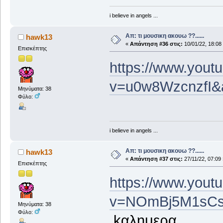
i believe in angels ...
Απ: τι μουσικη ακουω ??......
hawk13
«
Απάντηση #36 στις:
10/01/22, 18:08
Επισκέπτης
https://www.yout
v=u0w8WzcnzfI&
Μηνύματα: 38
Φύλο:
i believe in angels ...
Απ: τι μουσικη ακουω ??......
hawk13
«
Απάντηση #37 στις:
27/11/22, 07:09 
Επισκέπτης
https://www.yout
v=NOmBj5M1sCs
Μηνύματα: 38
Φύλο:
kαλημερα