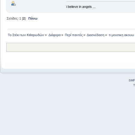
i believe in angels ...
Σελίδες:
1
[
2
]
Πάνω
Το Στέκι των Κιθαρωδών
»
Διάφορα
»
Περί παντός
»
Διασκέδαση
»
τι μουσικη ακουω ?
SMF
T