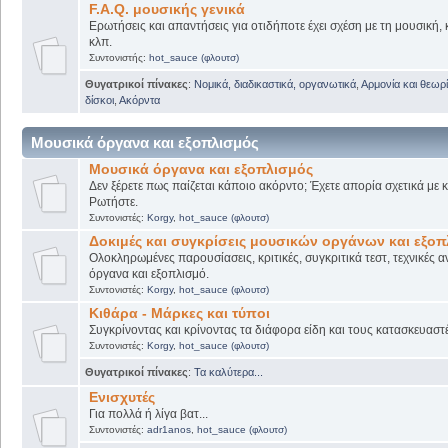
F.A.Q. μουσικής γενικά
Ερωτήσεις και απαντήσεις για οτιδήποτε έχει σχέση με τη μουσική, 
κλπ.
Συντονιστής:
hot_sauce (φλουτσ)
Θυγατρικοί πίνακες
:
Νομικά, διαδικαστικά, οργανωτικά
,
Αρμονία και θεωρί
δίσκοι
,
Ακόρντα
Μουσικά όργανα και εξοπλισμός
Μουσικά όργανα και εξοπλισμός
Δεν ξέρετε πως παίζεται κάποιο ακόρντο; Έχετε απορία σχετικά με
Ρωτήστε.
Συντονιστές:
Korgy
,
hot_sauce (φλουτσ)
Δοκιμές και συγκρίσεις μουσικών οργάνων και εξο
Ολοκληρωμένες παρουσίασεις, κριτικές, συγκριτικά τεστ, τεχνικές α
όργανα και εξοπλισμό.
Συντονιστές:
Korgy
,
hot_sauce (φλουτσ)
Κιθάρα - Μάρκες και τύποι
Συγκρίνοντας και κρίνοντας τα διάφορα είδη και τους κατασκευαστ
Συντονιστές:
Korgy
,
hot_sauce (φλουτσ)
Θυγατρικοί πίνακες
:
Τα καλύτερα...
Ενισχυτές
Για πολλά ή λίγα βατ...
Συντονιστές:
adr1anos
,
hot_sauce (φλουτσ)