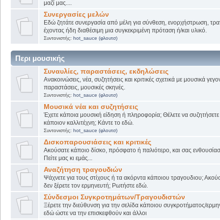
μαζί μας....
Συνεργασίες μελών
Εδώ ζητάτε συνεργασία από μέλη για σύνθεση, ενορχήστρωση, τρα
έχοντας ήδη διαθέσιμη μια συγκεκριμένη πρόταση ή/και υλικό.
Συντονιστής:
hot_sauce (φλουτσ)
Περι μουσικής
Συναυλίες, παραστάσεις, εκδηλώσεις
Ανακοινώσεις, νέα, συζητήσεις και κριτικές σχετικά με μουσικά γεγο
παραστάσεις, μουσικές σκηνές.
Συντονιστής:
hot_sauce (φλουτσ)
Μουσικά νέα και συζητήσεις
Έχετε κάποια μουσική είδηση ή πληροφορία; Θέλετε να συζητήσετε 
κάποιον καλλιτέχνη; Κάντε το εδώ.
Συντονιστής:
hot_sauce (φλουτσ)
Δισκοπαρουσιάσεις και κριτικές
Ακούσατε κάποιο δίσκο, πρόσφατο ή παλιότερο, και σας ενθουσίασ
Πείτε μας κι εμάς...
Αναζήτηση τραγουδιών
Ψάχνετε για τους στίχους ή τα ακόρντα κάποιου τραγουδιου; Ακού
δεν ξέρετε τον ερμηνευτή; Ρωτήστε εδώ.
Σύνδεσμοι Συγκροτημάτων/Τραγουδιστών
Ξέρετε την διεύθυνση για την σελίδα κάποιου συγκροτήματος/ερμη
εδώ ώστε να την επισκεφθούν και άλλοι