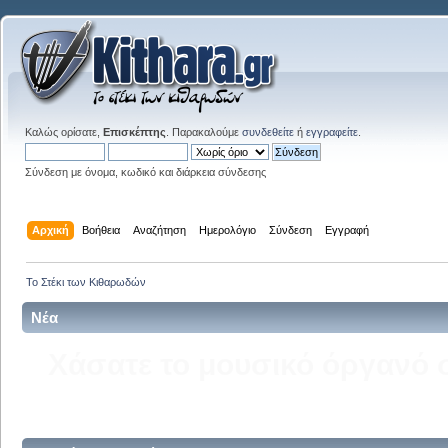
Καλώς ορίσατε,
Επισκέπτης
. Παρακαλούμε
συνδεθείτε
ή
εγγραφείτε
.
Σύνδεση με όνομα, κωδικό και διάρκεια σύνδεσης
Αρχική
Βοήθεια
Αναζήτηση
Ημερολόγιο
Σύνδεση
Εγγραφή
Το Στέκι των Κιθαρωδών
Νέα
Δείτε την σελίδα του kitha
στ