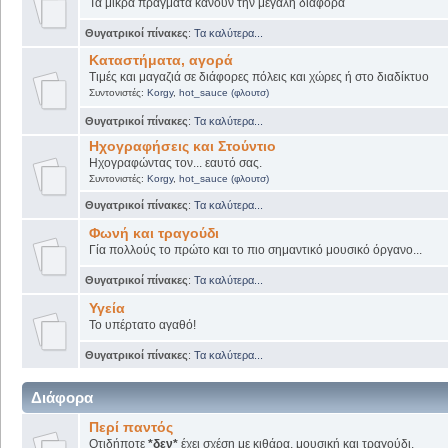
Τα μικρά πράγματα κάνουν την μεγάλη διαφορά
Θυγατρικοί πίνακες
:
Τα καλύτερα...
Καταστήματα, αγορά
Τιμές και μαγαζιά σε διάφορες πόλεις και χώρες ή στο διαδίκτυο
Συντονιστές:
Korgy
,
hot_sauce (φλουτσ)
Θυγατρικοί πίνακες
:
Τα καλύτερα...
Ηχογραφήσεις και Στούντιο
Ηχογραφώντας τον... εαυτό σας.
Συντονιστές:
Korgy
,
hot_sauce (φλουτσ)
Θυγατρικοί πίνακες
:
Τα καλύτερα...
Φωνή και τραγούδι
Γία πολλούς το πρώτο και το πιο σημαντικό μουσικό όργανο...
Θυγατρικοί πίνακες
:
Τα καλύτερα...
Υγεία
Το υπέρτατο αγαθό!
Θυγατρικοί πίνακες
:
Τα καλύτερα...
Διάφορα
Περί παντός
Οτιδήποτε
*δεν*
έχει σχέση με κιθάρα, μουσική και τραγούδι.