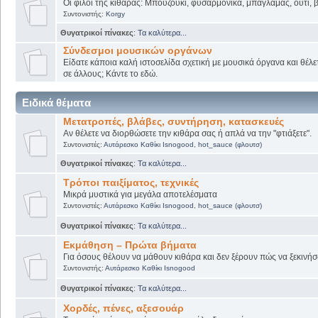
Οι φίλοι της κιθάρας: Μπουζούκι, φυσαρμόνικα, μπαγλαμάς, ούτι, βι
Συντονιστής:
Korgy
Θυγατρικοί πίνακες
:
Τα καλύτερα...
Σύνδεσμοι μουσικών οργάνων
Είδατε κάποια καλή ιστοσελίδα σχετική με μουσικά όργανα και θέλετ
σε άλλους; Κάντε το εδώ.
Ειδικά θέματα
Μετατροπές, βλάβες, συντήρηση, κατασκευές
Αν θέλετε να διορθώσετε την κιθάρα σας ή απλά να την "φτιάξετε".
Συντονιστές:
Αυτάρεσκο Καθίκι Isnogood
,
hot_sauce (φλουτσ)
Θυγατρικοί πίνακες
:
Τα καλύτερα...
Τρόποι παιξίματος, τεχνικές
Μικρά μυστικά για μεγάλα αποτελέσματα
Συντονιστές:
Αυτάρεσκο Καθίκι Isnogood
,
hot_sauce (φλουτσ)
Θυγατρικοί πίνακες
:
Τα καλύτερα...
Εκμάθηση – Πρώτα βήματα
Για όσους θέλουν να μάθουν κιθάρα και δεν ξέρουν πώς να ξεκινήσο
Συντονιστής:
Αυτάρεσκο Καθίκι Isnogood
Θυγατρικοί πίνακες
:
Τα καλύτερα...
Χορδές, πένες, αξεσουάρ