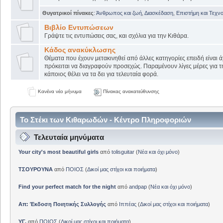
Θυγατρικοί πίνακες
:
Άνθρωπος και ζωή
,
Διασκέδαση
,
Επιστήμη και Τεχν
Βιβλίο Εντυπώσεων
Γράψτε τις εντυπώσεις σας, και σχόλια για την Κιθάρα.
Κάδος ανακύκλωσης
Θέματα που έχουν μετακινηθεί από άλλες κατηγορίες επειδή είναι ά
πρόκειται να διαγραφούν προσεχώς. Παραμένουν λίγες μέρες για 
κάποιος θέλει να τα δει για τελευταία φορά.
Κανένα νέο μήνυμα
Πίνακας ανακατεύθυνσης
Το Στέκι των Κιθαρωδών - Κέντρο Πληροφοριών
Τελευταία μηνύματα
Your city's most beautiful girls
από
tolisguitar
(
Νέα και όχι μόνο
)
ΤΣΟΥΡΟΥΝΑ
από
ΠΟΙΟΣ
(
Δικοί μας στίχοι και ποιήματα
)
Find your perfect match for the night
από
andpap
(
Νέα και όχι μόνο
)
Απ: Έκδοση Ποιητικής Συλλογής
από
Ιππέας
(
Δικοί μας στίχοι και ποιήματα
)
ΥΓ.
από
ΠΟΙΟΣ
(
Δικοί μας στίχοι και ποιήματα
)