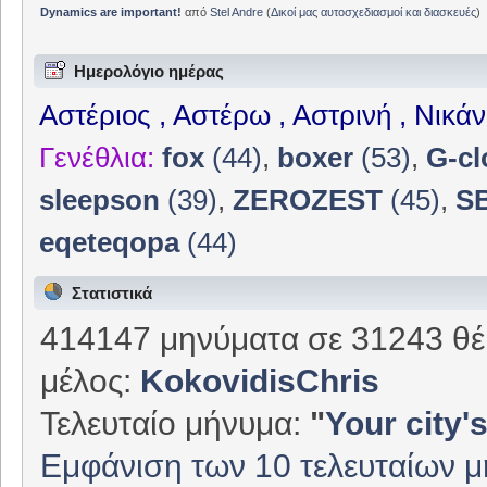
Dynamics are important!
από
Stel Andre
(
Δικοί μας αυτοσχεδιασμοί και διασκευές
)
Ημερολόγιο ημέρας
Αστέριος , Αστέρω , Αστρινή , Νικά
Γενέθλια:
fox
(44)
,
boxer
(53)
,
G-cl
sleepson
(39)
,
ZEROZEST
(45)
,
S
eqeteqopa
(44)
Στατιστικά
414147 μηνύματα σε 31243 θέ
μέλος:
KokovidisChris
Τελευταίο μήνυμα:
"
Your city's
Εμφάνιση των 10 τελευταίων 