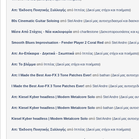
Απ: Έκδοση Ποιητικής Συλλογής
από
Ιππέας
(
Δικοί μας στίχοι και ποιήματα
)
80s Cinematic Guitar Soloing
από
Stel Andre
(
Δικοί μας αυτοσχεδιασμοί και διασκε
Μέσα Από Στάχτες - Νέα κυκλοφορία
από
charllestone
(
Δισκοπαρουσιάσεις και κρ
Smooth Blues Improvisation - Fender Player 2 Coral Red
από
Stel Andre
(
Δικοί 
Απ: Αν-Επίκαιρα - Δηκτικά - Σκωπτικά
από
Ιππέας
(
Δικοί μας στίχοι και ποιήματα
)
Απ: Το βλέμμα
από
Ιππέας
(
Δικοί μας στίχοι και ποιήματα
)
Απ: I Made the Best Axe-FX 3 Tone Patches Ever!
από
bathan
(
Δικοί μας αυτοσχε
I Made the Best Axe-FX 3 Tone Patches Ever!
από
Stel Andre
(
Δικοί μας αυτοσχεδ
Απ: Kiesel Kyber headless | Modern Metalcore Solo
από
Stel Andre
(
Δικοί μας αυ
Απ: Kiesel Kyber headless | Modern Metalcore Solo
από
bathan
(
Δικοί μας αυτοσ
Kiesel Kyber headless | Modern Metalcore Solo
από
Stel Andre
(
Δικοί μας αυτοσχ
Απ: Έκδοση Ποιητικής Συλλογής
από
Ιππέας
(
Δικοί μας στίχοι και ποιήματα
)