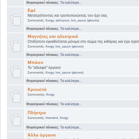
Θυγατρικοί πίνακες
:
Τα καλύτερα...
Εφέ
Μετατρέποντας και τροποποιώντας τον ήχο σας
Συντονιστές:
Korgy
,
adr1anos
,
hot_sauce (φλουτσ)
Θυγατρικοί πίνακες
:
Τα καλύτερα...
Μαγνήτες και ηλεκτρικά
Οτιδήποτε εγκαθίσταται μόνιμα στο σώμα της κιθάρας και έχει σχέσ
Συντονιστές:
Korgy
,
hot_sauce (φλουτσ)
Θυγατρικοί πίνακες
:
Τα καλύτερα...
Μπάσο
Το "αδελφό" όργανο
Συντονιστές:
Korgy
,
hot_sauce (φλουτσ)
Θυγατρικοί πίνακες
:
Τα καλύτερα...
Κρουστά
Συντονιστής:
Korgy
Θυγατρικοί πίνακες
:
Τα καλύτερα...
Πλήκτρα
Συντονιστές:
freemind
,
Korgy
Θυγατρικοί πίνακες
:
Τα καλύτερα...
Άλλα όργανα