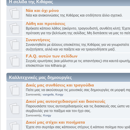
Η σελίδα της Κιθάρας
Νέα και όχι μόνο
Νέα και ανακοινώσεις της Κιθάρας και οτιδήποτε άλλο σχετικό.
Λάθη και προτάσεις
Βρήκατε κάποιο λάθος (ακόρντο, τραγουδιστή, συνθέτη κλπ); Έχετε
πρόταση για την βελτίωση της σελίδας; Μη διστάσετε να μας το πείτ
Συναντήσεις
Συναντηθείτε με άλλους επισκέπτες της Κιθάρας για να γνωριστείτε
συζητήσετε, αλλά και να παίξετε και να τραγουδήσετε μαζί.
F.A.Q. αυτών των σελίδων
Συχνές ερωτήσεις (και μάλιστα με τις απαντήσεις) στα καυτά ερωτ
επισκεπτών του kithara.gr.
Καλλιτεχνικές μας δημιουργίες
Δικές μας συνθέσεις και τραγούδια
Πείτε μας να ακούσουμε τις μουσικές σας δημιουργίες σε μορφή mp
Συντονιστές:
vangelis
,
Korgy
Δικοί μας αυτοσχεδιασμοί και διασκευές
Παρουσιάστε τους αυτοσχεδιασμούς και τις διασκευές σας ώστε να λ
συμβουλές για το παίξιμο και τον ήχο σας.
Συντονιστής:
Korgy
Δικοί μας στίχοι και ποιήματα
Έχετε στο συρτάρι σας κάποιους στίχους ή κάποιο ποίημα που γρά