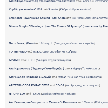
Απ: Κιθαροσυναντηση στο Βασιλειο του σκότους!!!
από
Somnius
(
Συναντήσεις
Χορδές για Yamaha CJ818
από
Somnius
(
Κιθάρα - Μάρκες και τύποι
)
Emotional Power Ballad Soloing - Stel Andre
από
Stel Andre
(
Δικοί μας αυτοσχεδ
Dimmu Borgir - "Blessings Upon The Throne Of Tyranny" (drum cover by The
Θα πεθάνεις! (Πανκ)
από
Γιάννης Σ.
(
Δικές μας συνθέσεις και τραγούδια
)
ΤΟ ΤΕΤΡΑΔΙΟ
από
ΠΟΙΟΣ
(
Δικοί μας στίχοι και ποιήματα
)
ΔΡΥΙΔΕΣ
από
ΠΟΙΟΣ
(
Δικοί μας στίχοι και ποιήματα
)
Απ: Ηχομονωση ( Τεχνικες-Υλικα-Μαγαζια )
από
andypap
(
Τα καλύτερα...
)
Απ: Έκδοση Ποιητικής Συλλογής
από
Ιππέας
(
Δικοί μας στίχοι και ποιήματα
)
ΑΡΙΣΤΕΡΑ ΟΠΩΣ ΚΟΙΤΑΣ ΔΕΞΙΑ
από
ΠΟΙΟΣ
(
Δικοί μας στίχοι και ποιήματα
)
Η ΠΟΛΗ ΣΟΥ
από
ΠΟΙΟΣ
(
Δικοί μας στίχοι και ποιήματα
)
Απ: Γεια σας παιδια,ειμαστε οι Mamres Οι Παντοτινοι.
από
Mamres
(
Κάδος αν