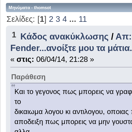
Μηνύματα - thomsot
Σελίδες: [
1
]
2
3
4
...
11
1
Κάδος ανακύκλωσης
/
Απ:
Fender...ανοίξτε μου τα μάτια.
«
στις:
06/04/14, 21:28 »
Παράθεση
Και το γεγονος πως μπορεις να γραφε
το
δικαιωμα λογου κι αντιλογου, οποιας π
αποδειξη πως μπορεις να μην γουσταρ
αλλα