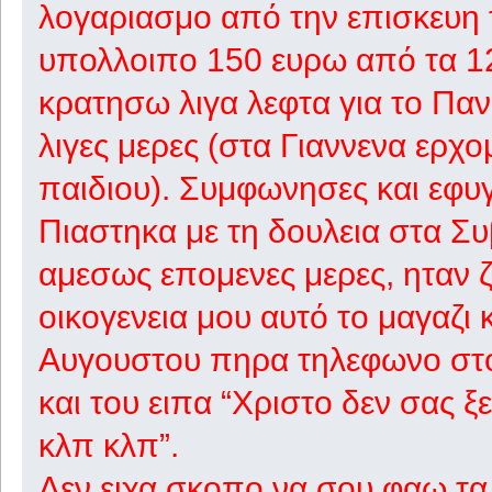
λογαριασμο από την επισκευη 
υπολλοιπο 150 ευρω από τα 12
κρατησω λιγα λεφτα για το Παν
λιγες μερες (στα Γιαννενα ερχ
παιδιου). Συμφωνησες και εφυ
Πιαστηκα με τη δουλεια στα Συ
αμεσως επομενες μερες, ηταν ζ
οικογενεια μου αυτό το μαγαζι 
Αυγουστου πηρα τηλεφωνο στο
και του ειπα “Χριστο δεν σας ξ
κλπ κλπ”.
Δεν ειχα σκοπο να σου φαω τα