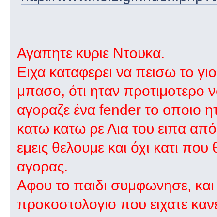
Αγαπητε κυριε Ντουκα.
Ειχα καταφερει να πεισω το γι
μπασο, ότι ηταν προτιμοτερο ν
αγοραζε ένα fender το οποιο ητ
κατω κατω ρε Λια του ειπα απ
εμεις θελουμε και όχι κατι που 
αγορας.
Αφου το παιδι συμφωνησε, και 
προκοστολογιο που ειχατε κανει