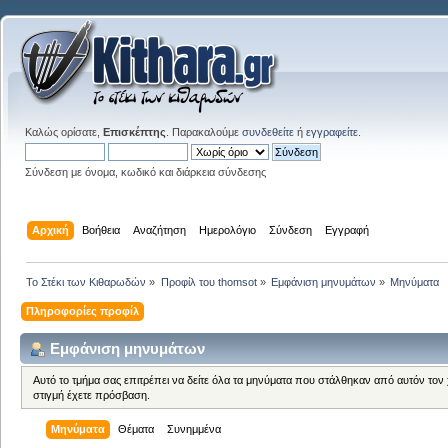
Καλώς ορίσατε,
Επισκέπτης
. Παρακαλούμε
συνδεθείτε
ή
εγγραφείτε
.
Σύνδεση με όνομα, κωδικό και διάρκεια σύνδεσης
Αρχική
Βοήθεια
Αναζήτηση
Ημερολόγιο
Σύνδεση
Εγγραφή
Το Στέκι των Κιθαρωδών
»
Προφίλ του thomsot
»
Εμφάνιση μηνυμάτων
»
Μηνύματα
Πληροφορίες προφίλ
Εμφάνιση μηνυμάτων
Αυτό το τμήμα σας επιτρέπει να δείτε όλα τα μηνύματα που στάλθηκαν από αυτόν τον
στιγμή έχετε πρόσβαση.
Μηνύματα
Θέματα
Συνημμένα