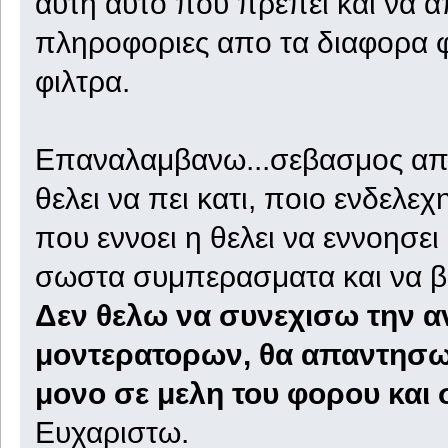
αυτη αυτο που πρεπει και να α
πληροφοριες απο τα διαφορα φ
φιλτρα.
Επαναλαμβανω...σεβασμος απο
θελει να πει κατι, ποιο ενδελεχ
που εννοει η θελει να εννοησει
σωστα συμπερασματα και να β
Δεν θελω να συνεχισω την α
μοντερατορων, θα απαντησω 
μονο σε μελη του φορου και 
Ευχαριστω.