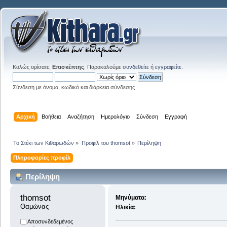
Καλώς ορίσατε,
Επισκέπτης
. Παρακαλούμε
συνδεθείτε
ή
εγγραφείτε
.
Σύνδεση με όνομα, κωδικό και διάρκεια σύνδεσης
Αρχική
Βοήθεια
Αναζήτηση
Ημερολόγιο
Σύνδεση
Εγγραφή
Το Στέκι των Κιθαρωδών
»
Προφίλ του thomsot
»
Περίληψη
Πληροφορίες προφίλ
Περίληψη
thomsot 
Μηνύματα:
Θαμώνας
Ηλικία:
Αποσυνδεδεμένος