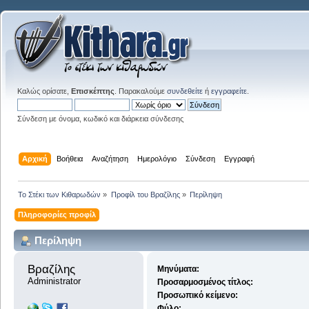
Καλώς ορίσατε,
Επισκέπτης
. Παρακαλούμε
συνδεθείτε
ή
εγγραφείτε
.
Σύνδεση με όνομα, κωδικό και διάρκεια σύνδεσης
Αρχική
Βοήθεια
Αναζήτηση
Ημερολόγιο
Σύνδεση
Εγγραφή
Το Στέκι των Κιθαρωδών
»
Προφίλ του Βραζίλης
»
Περίληψη
Πληροφορίες προφίλ
Περίληψη
Βραζίλης 
Μηνύματα:
Administrator
Προσαρμοσμένος τίτλος:
Προσωπικό κείμενο:
Φύλο: