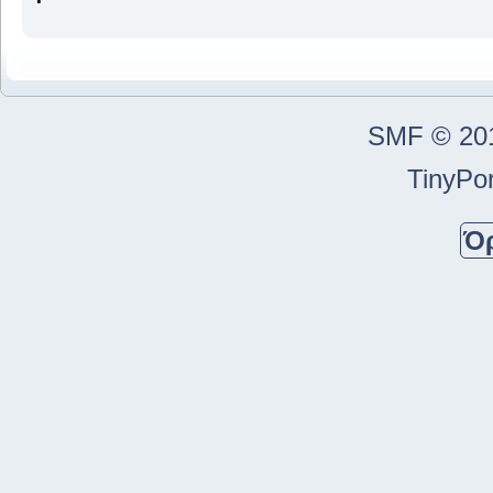
SMF © 20
TinyPor
Ό