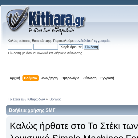
Καλώς ορίσατε,
Επισκέπτης
. Παρακαλούμε
συνδεθείτε
ή
εγγραφείτε
.
Σύνδεση με όνομα, κωδικό και διάρκεια σύνδεσης
Αρχική
Βοήθεια
Αναζήτηση
Ημερολόγιο
Σύνδεση
Εγγραφή
Το Στέκι των Κιθαρωδών
»
Βοήθεια
Βοήθεια χρήσης SMF
Καλώς ήρθατε στο Το Στέκι τω
λογισμικό Simple Machines Fo