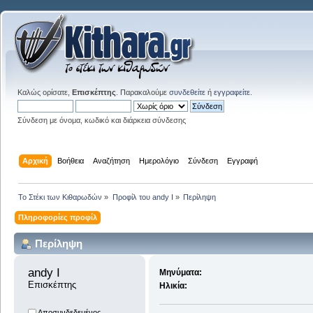
Καλώς ορίσατε,
Επισκέπτης
. Παρακαλούμε
συνδεθείτε
ή
εγγραφείτε
.
Σύνδεση με όνομα, κωδικό και διάρκεια σύνδεσης
Αρχική
Βοήθεια
Αναζήτηση
Ημερολόγιο
Σύνδεση
Εγγραφή
Το Στέκι των Κιθαρωδών
»
Προφίλ του andy I
»
Περίληψη
Πληροφορίες προφίλ
Περίληψη
andy I 
Μηνύματα:
Επισκέπτης
Ηλικία:
Αποσυνδεδεμένος