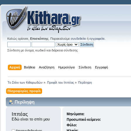
Καλώς ορίσατε,
Επισκέπτης
. Παρακαλούμε
συνδεθείτε
ή
εγγραφείτε
.
Σύνδεση με όνομα, κωδικό και διάρκεια σύνδεσης
Αρχική
Βοήθεια
Αναζήτηση
Ημερολόγιο
Σύνδεση
Εγγραφή
Το Στέκι των Κιθαρωδών
»
Προφίλ του Ιππέας
»
Περίληψη
Πληροφορίες προφίλ
Περίληψη
Ιππέας 
Μηνύματα:
Εδώ είναι το σπίτι μου
Προσωπικό κείμενο:
Φύλο:
Ηλικία:
Αποσυνδεδεμένος