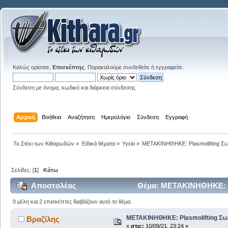
Καλώς ορίσατε,
Επισκέπτης
. Παρακαλούμε
συνδεθείτε
ή
εγγραφείτε
.
Σύνδεση με όνομα, κωδικό και διάρκεια σύνδεσης
Αρχική
Βοήθεια
Αναζήτηση
Ημερολόγιο
Σύνδεση
Εγγραφή
Το Στέκι των Κιθαρωδών
»
Ειδικά θέματα
»
Υγεία
»
ΜΕΤΑΚΙΝΗΘΗΚΕ: Plasmolifting Σ
Σελίδες: [
1
]
Κάτω
Αποστολέας
Θέμα: ΜΕΤΑΚΙΝΗΘΗΚΕ: Pl
0 μέλη και 2 επισκέπτες διαβάζουν αυτό το θέμα.
ΜΕΤΑΚΙΝΗΘΗΚΕ: Plasmolifting Σω
Βραζίλης
«
στις:
10/09/21, 23:24 »