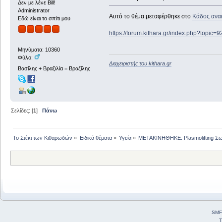
Δεν με λένε Bill!
Administrator
Αυτό το θέμα μεταφέρθηκε στο
Κάδος ανα
Εδώ είναι το σπίτι μου
https://forum.kithara.gr/index.php?topic=
Μηνύματα: 10360
Φύλο:
Διαχειριστής του kithara.gr
Βασίλης + Βραζιλία = Βραζίλης
Σελίδες: [
1
]
Πάνω
Το Στέκι των Κιθαρωδών
»
Ειδικά θέματα
»
Υγεία
»
ΜΕΤΑΚΙΝΗΘΗΚΕ: Plasmolifting Σ
SMF
T