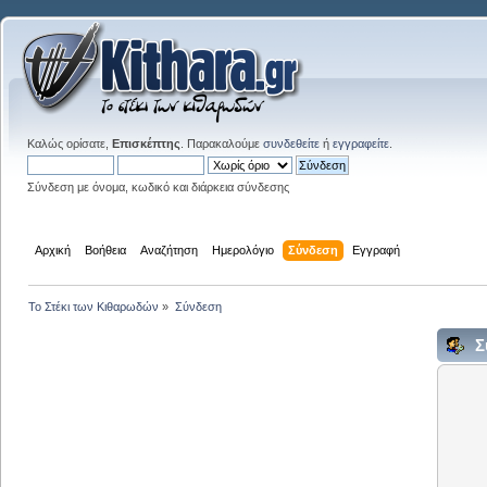
Καλώς ορίσατε,
Επισκέπτης
. Παρακαλούμε
συνδεθείτε
ή
εγγραφείτε
.
Σύνδεση με όνομα, κωδικό και διάρκεια σύνδεσης
Αρχική
Βοήθεια
Αναζήτηση
Ημερολόγιο
Σύνδεση
Εγγραφή
Το Στέκι των Κιθαρωδών
»
Σύνδεση
Σ