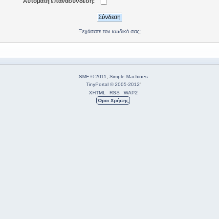
Αυτόματη επανασύνδεση:
Ξεχάσατε τον κωδικό σας;
SMF © 2011
,
Simple Machines
TinyPortal
© 2005-2012
'
XHTML
RSS
WAP2
Όροι Χρήσης