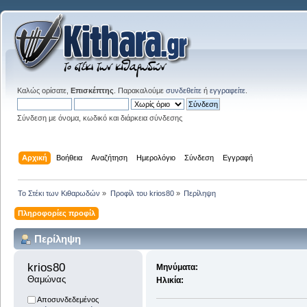
Καλώς ορίσατε,
Επισκέπτης
. Παρακαλούμε
συνδεθείτε
ή
εγγραφείτε
.
Σύνδεση με όνομα, κωδικό και διάρκεια σύνδεσης
Αρχική
Βοήθεια
Αναζήτηση
Ημερολόγιο
Σύνδεση
Εγγραφή
Το Στέκι των Κιθαρωδών
»
Προφίλ του krios80
»
Περίληψη
Πληροφορίες προφίλ
Περίληψη
krios80 
Μηνύματα:
Θαμώνας
Ηλικία:
Αποσυνδεδεμένος