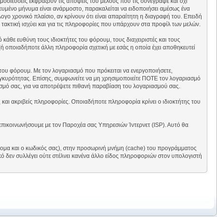
μοσιεύσεις εκφράζουν τις απόψεις του μέλους που τις συνέγραψε και όχι
ευμένο μήνυμα είναι ανάρμοστο, παρακαλείται να ειδοποιήσει αμέσως ένα
γο χρονικό πλαίσιο, αν κρίνουν ότι είναι απαραίτητη η διαγραφή του. Επειδή
α τακτική ισχύει και για τις πληροφορίες που υπάρχουν στα προφίλ των μελών.
κάθε ευθύνη τους ιδιοκτήτες του φόρουμ, τους διαχειριστές και τους
(ή οποιαδήποτε άλλη πληροφορία σχετική με εσάς η οποία έχει αποθηκευτεί
του φόρουμ. Με τον λογαριασμό που πρόκειται να ενεργοποιήσετε,
 εγκυρότητας. Επίσης, συμφωνείτε να μη χρησιμοποιείτε ΠΟΤΕ τον λογαριασμό
σμό σας, για να αποτρέψετε πιθανή παραβίαση του λογαριασμού σας.
 και ακριβείς πληροφορίες. Οποιαδήποτε πληροφορία κρίνει ο ιδιοκτήτης του
 επικοινωνήσουμε με τον Παροχέα σας Υπηρεσιών Ίντερνετ (ISP). Αυτό θα
όνομα και ο κωδικός σας), στην προσωρινή μνήμη (cache) του προγράμματος
ό δεν συλλέγει ούτε στέλνει κανένα άλλο είδος πληροφοριών στον υπολογιστή