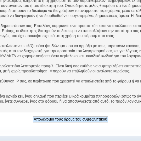
ι την ακρίβεια, πληρότητα ή τη χρησιμότητα των παρατιθέμενων πληροφοριών. Οι δη
 συντονιστών του ή του ιδιοκτήτη του. Οποιοδήποτε μέλος θεωρήσει ότι ένα δημοσι
ρουμ διατηρούν το δικαίωμα να διαγράψουν το ανάρμοστο περιεχόμενο, μέσα σε εύλο
 εφικτό να διαγραφούν ή να διορθωθούν οι συγκεκριμένες δημοσιεύσεις άμεσα. Η ίδι
δημοσιεύσεων σας. Επιπλέον, συμφωνείτε να προστατεύετε και να απαλλάσσετε από 
. Επίσης, οι ιδιοκτήτες διατηρούν το δικαίωμα να αποκαλύψουν την ταυτότητα σας 
γωγής που έχει προκύψει σχετικά με τη χρήση του φόρουμ από εσάς.
ρακαλείστε να επιλέξετε ένα ψευδώνυμο που να αρμόζει με τους παραπάνω κανόνες 
εκτός από τον διαχειριστή, για την προστασία του λογαριασμού σας και για λόγους
ΥΛΑΚΤΑ να χρησιμοποιήσετε έναν περίπλοκο και μοναδικό κωδικό για τον λογαρια
ηρώσετε ένα λεπτομερές προφίλ. Είναι δική σας ευθύνη να συμπεριλάβετε ευπρεπείς
ι, με ή χωρίς προειδοποίηση. Μπορούν να επιβληθούν οι ανάλογες κυρώσεις.
ιεύθυνση IP σας, σε περίπτωση που χρειαστεί να αποκλειστείτε από το φόρουμ ή να
, ένα αρχείο κειμένου δηλαδή που περιέχει μικρά κομμάτια πληροφοριών (όπως το 
αμένετε συνδεδεμένος στο φόρουμ ή να αποσυνδέεστε από αυτό. Το παρόν λογισμικ