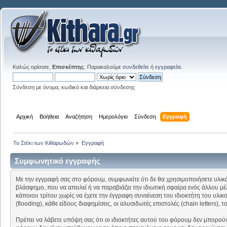
Καλώς ορίσατε,
Επισκέπτης
. Παρακαλούμε
συνδεθείτε
ή
εγγραφείτε
.
Σύνδεση με όνομα, κωδικό και διάρκεια σύνδεσης
Αρχική
Βοήθεια
Αναζήτηση
Ημερολόγιο
Σύνδεση
Εγγραφή
Το Στέκι των Κιθαρωδών
»
Εγγραφή
Συμφωνητικό εγγραφής
Με την εγγραφή σας στο φόρουμ, συμφωνείτε ότι δε θα χρησιμοποιήσετε υλικό 
βλάσφημο, που να απειλεί ή να παραβιάζει την ιδιωτική σφαίρα ενός άλλου μέλ
κάποιου τρίτου χωρίς να έχετε την έγγραφη συναίνεση του ιδιοκτήτη του υ
(flooding), κάθε είδους διαφημίσεις, οι αλυσιδωτές επιστολές (chain letters)
Πρέπει να λάβετε υπόψη σας ότι οι ιδιοκτήτες αυτού του φόρουμ δεν μπορού