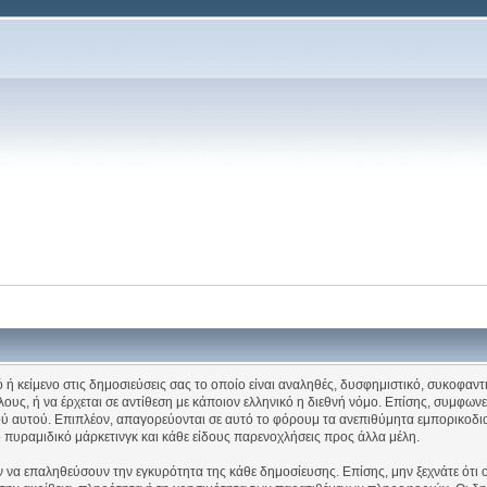
ή κείμενο στις δημοσιεύσεις σας το οποίο είναι αναληθές, δυσφημιστικό, συκοφαντι
ους, ή να έρχεται σε αντίθεση με κάποιον ελληνικό η διεθνή νόμο. Επίσης, συμφωνε
λικού αυτού. Επιπλέον, απαγορεύονται σε αυτό το φόρουμ τα ανεπιθύμητα εμπορικ
, το πυραμιδικό μάρκετινγκ και κάθε είδους παρενοχλήσεις προς άλλα μέλη.
ν να επαληθεύσουν την εγκυρότητα της κάθε δημοσίευσης. Επίσης, μην ξεχνάτε ότι 