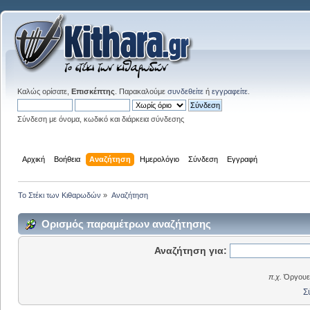
Καλώς ορίσατε,
Επισκέπτης
. Παρακαλούμε
συνδεθείτε
ή
εγγραφείτε
.
Σύνδεση με όνομα, κωδικό και διάρκεια σύνδεσης
Αρχική
Βοήθεια
Αναζήτηση
Ημερολόγιο
Σύνδεση
Εγγραφή
Το Στέκι των Κιθαρωδών
»
Αναζήτηση
Ορισμός παραμέτρων αναζήτησης
Αναζήτηση για:
π.χ.
Όργουελ
Σ