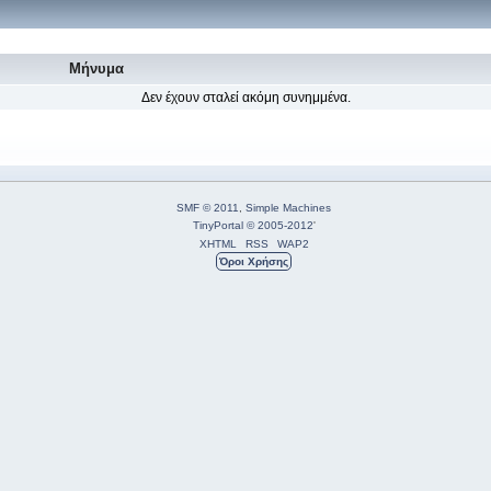
Μήνυμα
Δεν έχουν σταλεί ακόμη συνημμένα.
SMF © 2011
,
Simple Machines
TinyPortal
© 2005-2012
'
XHTML
RSS
WAP2
Όροι Χρήσης