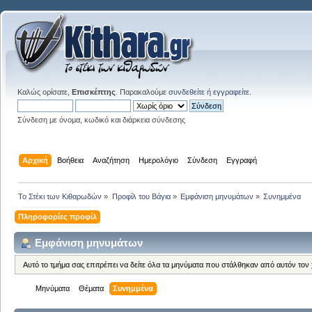
Καλώς ορίσατε,
Επισκέπτης
. Παρακαλούμε
συνδεθείτε
ή
εγγραφείτε
.
Σύνδεση με όνομα, κωδικό και διάρκεια σύνδεσης
Αρχική
Βοήθεια
Αναζήτηση
Ημερολόγιο
Σύνδεση
Εγγραφή
Το Στέκι των Κιθαρωδών
»
Προφίλ του Bάγια
»
Εμφάνιση μηνυμάτων
»
Συνημμένα
Πληροφορίες προφίλ
Εμφάνιση μηνυμάτων
Αυτό το τμήμα σας επιτρέπει να δείτε όλα τα μηνύματα που στάλθηκαν από αυτόν τον
Μηνύματα
Θέματα
Συνημμένα