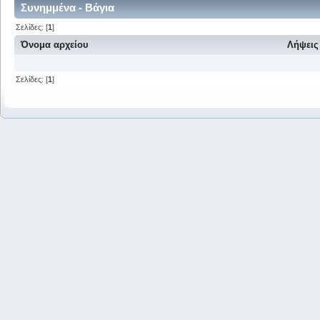
Συνημμένα - Bάγια
Σελίδες: [
1
]
Όνομα αρχείου
Λήψεις
Σελίδες: [
1
]