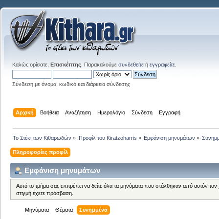
Καλώς ορίσατε,
Επισκέπτης
. Παρακαλούμε
συνδεθείτε
ή
εγγραφείτε
.
Σύνδεση με όνομα, κωδικό και διάρκεια σύνδεσης
Αρχική
Βοήθεια
Αναζήτηση
Ημερολόγιο
Σύνδεση
Εγγραφή
Το Στέκι των Κιθαρωδών
»
Προφίλ του Kiratzoharris
»
Εμφάνιση μηνυμάτων
»
Συνημ
Πληροφορίες προφίλ
Εμφάνιση μηνυμάτων
Αυτό το τμήμα σας επιτρέπει να δείτε όλα τα μηνύματα που στάλθηκαν από αυτόν τον
στιγμή έχετε πρόσβαση.
Μηνύματα
Θέματα
Συνημμένα