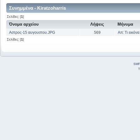
Συνημμένα - Kiratzoharris
Σελίδες: [
1
]
Όνομα αρχείου
Λήψεις
Μήνυμα
Αστρος-15 αυγουστου.JPG
569
Απ: Τι εικόνα
Σελίδες: [
1
]
SMF
T