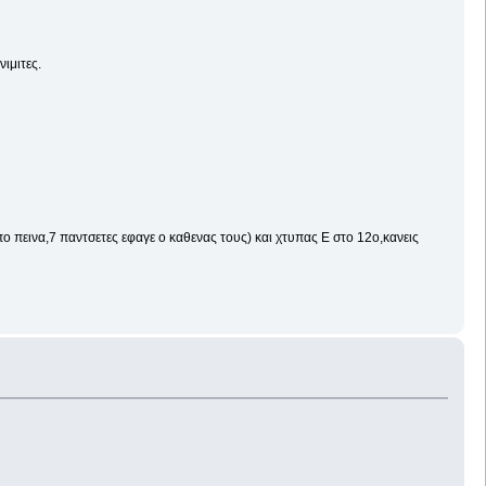
ιμιτες.
απο πεινα,7 παντσετες εφαγε ο καθενας τους) και χτυπας Ε στο 12ο,κανεις