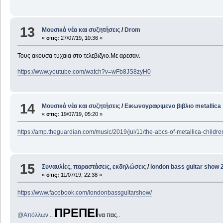
13
Μουσικά νέα και συζητήσεις
/
Drom
«
στις:
27/07/19, 10:36 »
Τους ακουσα τυχαια στο τελεβιζγιο.Με αρεσαν.
https://www.youtube.com/watch?v=wFb8JS8zyH0
14
Μουσικά νέα και συζητήσεις
/
Εικωνογραφιμενο βιβλιο metallica
«
στις:
19/07/19, 05:20 »
https://amp.theguardian.com/music/2019/jul/11/the-abcs-of-metallica-childr
15
Συναυλίες, παραστάσεις, εκδηλώσεις
/
london bass guitar show 
«
στις:
11/07/19, 22:38 »
https://www.facebook.com/londonbassguitarshow/
ΠΡΕΠΕΙ
@Απόλλων
..
να πας..