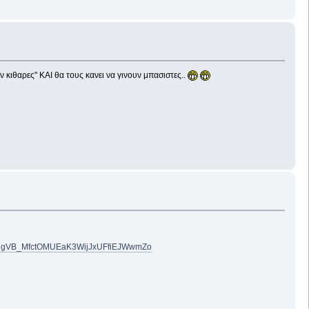
 κιθαρες" ΚΑΙ θα τους κανει να γινουν μπασιστες..
JZ0vzegVB_MfctOMUEaK3WijJxUFfiEJWwmZo