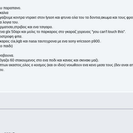
ολυ παραπανο.
καλια
αζουμε κοντρα ντιρεκτ στον tyson και φτυνει ολα του τα δοντια,ακωμα και τους φρον
α λογια του.
ρματισει,στριβεις και ενα τσιγαρο.
ενα glx 50αρι και μολις το παρκαρεις στο γκαραζ χορευεις "you can't touch this".
επιστροφη φπα.
καρεις cia,kgb και nasa ταυτοχρονα με ενα sony ericsson p900.
ο παιδι)
αγοβουνα.
γαζει 60 στεκουμενος στο ενα ποδι και κανεις και σκινακι μαζι.
πτων εκαστος,ολος ο κοσμος (και οι ιδιοι) νοιωθουν ενα κενο μεσα τους (δεν ειναι 
ου.