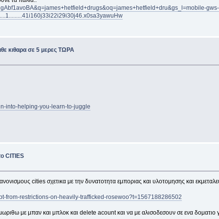
υνε τα παλια..
CgAbf1avoBA&q=james+hetfield+drugs&oq=james+hetfield+dru&gs_l=mobile-gws-
....1.........41i160j33i22i29i30j46.x0sa3yawuHw
θε κιθαρα σε 5 μερες ΤΩΡΑ
in-into-helping-you-learn-to-juggle
ο CITIES
νονισμους cities σχετικα με την δυνατοτητα εμποριας και υλοτομησης και εκμεταλ
t-from-restrictions-on-heavily-trafficked-rosewoo?t=1567188286502
ιμωριθω με μπαν και μπλοκ και delete acount και να με αλισοδεσουν σε ενα δοματιο