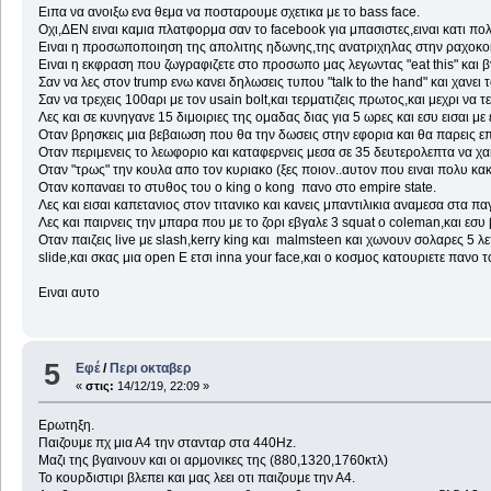
Ειπα να ανοιξω ενα θεμα να ποσταρουμε σχετικα με το bass face.
Οχι,ΔΕΝ ειναι καμια πλατφορμα σαν το facebook για μπασιστες,ειναι κατι π
Ειναι η προσωποποιηση της απολιτης ηδωνης,της ανατριχηλας στην ραχοκο
Ειναι η εκφραση που ζωγραφιζετε στο προσωπο μας λεγωντας "eat this" και βγ
Σαν να λες στον trump ενω κανει δηλωσεις τυπου "talk to the hand" και χανει τ
Σαν να τρεχεις 100αρι με τον usain bolt,και τερματιζεις πρωτος,και μεχρι να τε
Λες και σε κυνηγανε 15 διμοιριες της ομαδας διας για 5 ωρες και εσυ εισαι με 
Οταν βρησκεις μια βεβαιωση που θα την δωσεις στην εφορια και θα παρεις 
Oταν περιμενεις το λεωφοριο και καταφερνεις μεσα σε 35 δευτερολεπτα να χα
Οταν "τρως" την κουλα απο τον κυριακο (ξες ποιον..αυτον που ειναι πολυ κακ
Οταν κοπαναει το στυθος του ο king o kong πανο στο empire state.
Λες και εισαι καπετανιος στον τιτανικο και κανεις μπαντιλικια αναμεσα στα π
Λες και παιρνεις την μπαρα που με το ζορι εβγαλε 3 squat o coleman,και εσυ β
Οταν παιζεις live με slash,kerry king και malmsteen και χωνουν σολαρες 5 λε
slide,και σκας μια open E ετσι inna your face,και ο κοσμος κατουριετε πανο τ
Ειναι αυτο
5
Εφέ
/
Περι οκταβερ
«
στις:
14/12/19, 22:09 »
Ερωτηξη.
Παιζουμε πχ μια Α4 την στανταρ στα 440Hz.
Μαζι της βγαινουν και οι αρμονικες της (880,1320,1760κτλ)
Το κουρδιστιρι βλεπει και μας λεει οτι παιζουμε την Α4.