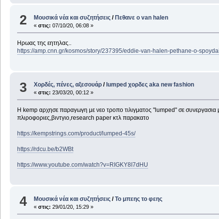
2
Μουσικά νέα και συζητήσεις
/
Πεθανε ο van halen
«
στις:
07/10/20, 06:08 »
Ηρωας της εητηλας..
https://amp.cnn.gr/kosmos/story/237395/eddie-van-halen-pethane-o-spoydai
3
Χορδές, πένες, αξεσουάρ
/
lumped χορδες aka new fashion
«
στις:
23/03/20, 00:12 »
Η kemp αρχησε παραγωγη με νεο τροπο τιλιγματος "lumped" σε συνεργασια μ
πλιροφοριες,βιντγιο,research paper κτλ παρακατο
https://kempstrings.com/product/lumped-45s/
https://rdcu.be/b2WBt
https://www.youtube.com/watch?v=RIGKY8I7dHU
4
Μουσικά νέα και συζητήσεις
/
Το μπεης το φεης
«
στις:
29/01/20, 15:29 »