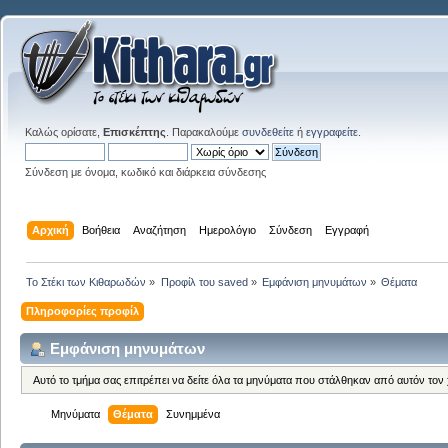
Καλώς ορίσατε,
Επισκέπτης
. Παρακαλούμε
συνδεθείτε
ή
εγγραφείτε
.
Σύνδεση με όνομα, κωδικό και διάρκεια σύνδεσης
Αρχική
Βοήθεια
Αναζήτηση
Ημερολόγιο
Σύνδεση
Εγγραφή
Το Στέκι των Κιθαρωδών
»
Προφίλ του saved
»
Εμφάνιση μηνυμάτων
»
Θέματα
Πληροφορίες προφίλ
Εμφάνιση μηνυμάτων
Αυτό το τμήμα σας επιτρέπει να δείτε όλα τα μηνύματα που στάλθηκαν από αυτόν τον
Μηνύματα
Θέματα
Συνημμένα