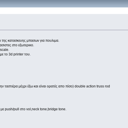
ι της κατασκευης μπασων για πουλιμα.
σιστες στο εξωτερικο.
scale.
με το 3d printer του.
ην ταστιέρα μέχρι έξω και είναι ορατές απο πίσο) double action truss rod
 με push/pull στο vol,neck tone,bridge tone.