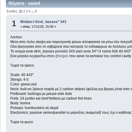
Θέματα - saved
Σελίδες: [
1
]
2
3
4
...
9
1
Μπάσο
/
Xtrm_basses* 343
«
στις:
17/11/20, 15:08 »
Λοιπον.
Μετα απο πολυ σκεψη και παροτρινση φιλων αποφασισα να μπω στο παιχνιδ
Ολα ξεκηνησαν απο το ναβαρονε που κεντρισε το ενδιαφερων σε πολλους μπα
Το ονομα ειναι xtrm_basses μοντελο 343 γιατι ειναι 34"+3 ταστα δλδ 40.443" 
Ενα μεγαλο ευχαριστω στον
@vegos
που κανει τα καπακια του control cavity 
Τωρα τα specs
Scale: 40.443"
Strings: 4-5
Color: green,red
Neck: bolt-on,3piece maple με 2 carbon stripes (φύλλα,οχι βεργες,είναι απο τ
Fretboard: bubinga με μαυρα side dots
Frets: 24 jumbo και linef fretless με carbon fret lines
Body: korina
Pickups: humbuckers σε σειρά
Electronics: passive series/parallel οι μαγνήτες αναμεταξί τους όχι ο καθένας
Τωρα τα φωτο