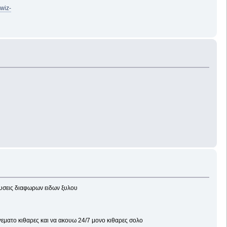
wiz-
ευσεις διαφωρων ειδων ξυλου
 γεματο κιθαρες και να ακουω 24/7 μονο κιθαρες σολο