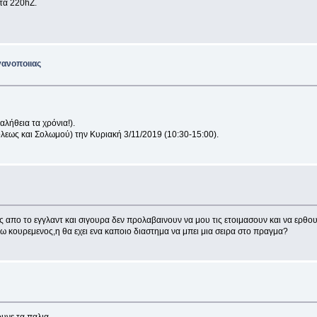
στα 220hZ.
γανοποιιας
λήθεια τα χρόνια!).
λεως και Σολωμού) την Κυριακή 3/11/2019 (10:30-15:00).
ες απο το εγγλαντ και σιγουρα δεν προλαβαινουν να μου τις ετοιμασουν και να ερθου
 κουρεμενος,η θα εχει ενα καποιο διαστημα να μπει μια σειρα στο πραγμα?