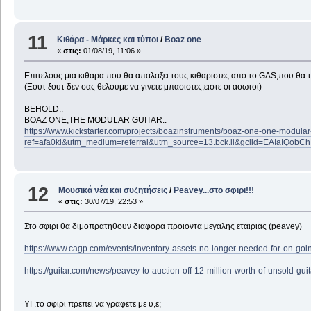
11
Κιθάρα - Μάρκες και τύποι
/
Boaz one
«
στις:
01/08/19, 11:06 »
Επιτελους μια κιθαρα που θα απαλαξει τους κιθαριστες απο το GAS,που θα το
(Ξουτ ξουτ δεν σας θελουμε να γινετε μπασιστες,ειστε οι ασωτοι)
BEHOLD..
BOAZ ONE,THE MODULAR GUITAR..
https://www.kickstarter.com/projects/boazinstruments/boaz-one-one-modula
ref=afa0kl&utm_medium=referral&utm_source=13.bck.li&gclid=EAIa
12
Μουσικά νέα και συζητήσεις
/
Peavey...στο σφιρι!!!
«
στις:
30/07/19, 22:53 »
Στο σφιρι θα διμοπρατηθουν διαφορα προιοντα μεγαλης εταιριας (peavey)
https://www.cagp.com/events/inventory-assets-no-longer-needed-for-o
https://guitar.com/news/peavey-to-auction-off-12-million-worth-of-unsold-gu
ΥΓ.το σφιρι πρεπει να γραφετε με υ,ε;