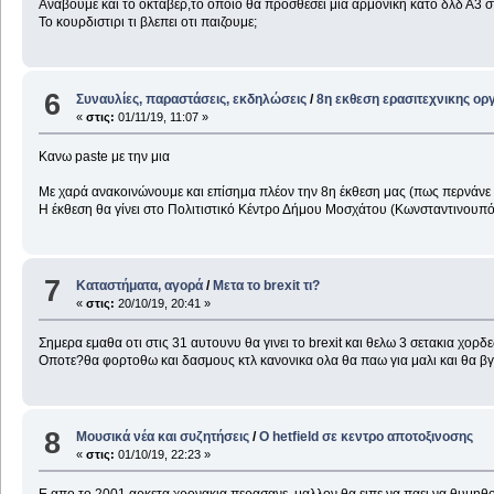
Αναβουμε και το οκταβερ,το οποιο θα προσθεσει μια αρμονικη κατο δλδ Α3 
Το κουρδιστιρι τι βλεπει οτι παιζουμε;
6
Συναυλίες, παραστάσεις, εκδηλώσεις
/
8η εκθεση ερασιτεχνικης ορ
«
στις:
01/11/19, 11:07 »
Κανω paste με την μια
Με χαρά ανακοινώνουμε και επίσημα πλέον την 8η έκθεση μας (πως περνάνε α
Η έκθεση θα γίνει στο Πολιτιστικό Κέντρο Δήμου Μοσχάτου (Κωνσταντινουπό
7
Καταστήματα, αγορά
/
Μετα το brexit τι?
«
στις:
20/10/19, 20:41 »
Σημερα εμαθα οτι στις 31 αυτουνυ θα γινει το brexit και θελω 3 σετακια χορδ
Οποτε?θα φορτοθω και δασμους κτλ κανονικα ολα θα παω για μαλι και θα βγω
8
Μουσικά νέα και συζητήσεις
/
O hetfield σε κεντρο αποτοξινοσης
«
στις:
01/10/19, 22:23 »