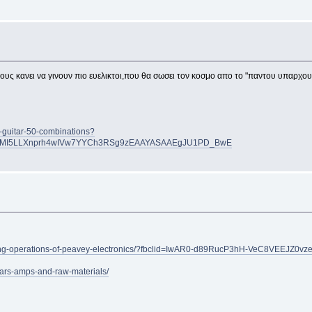
υς κανει να γινουν πιο ευελικτοι,που θα σωσει τον κοσμο απο το "παντου υπαρχουν
r-guitar-50-combinations?
IQobChMI5LLXnprh4wIVw7YYCh3RSg9zEAAYASAAEgJU1PD_BwE
n-going-operations-of-peavey-electronics/?fbclid=IwAR0-d89RucP3hH-VeC8VEE
itars-amps-and-raw-materials/