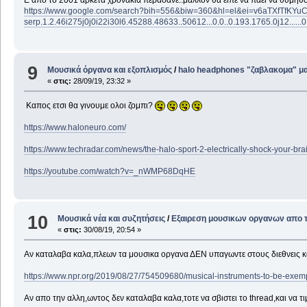
Ε απο το 2001 αρκετα χρονακια περασανε..μαλλον θα ειπε να παει να θυμηθο
https://www.google.com/search?bih=556&biw=360&hl=el&ei=v6aTXfTfKYu
serp.1.2.46i275j0j0i22i30l6.45288.48633..50612...0.0..0.193.1765.0j12......0
9
Μουσικά όργανα και εξοπλισμός
/
halo headphones "ζαβλακομα" μα
«
στις:
28/09/19, 23:32 »
Καπος ετσι θα γινουμε ολοι ζομπι?
https://www.haloneuro.com/
https://www.techradar.com/news/the-halo-sport-2-electrically-shock-your-bra
https://youtube.com/watch?v=_nWMP68DqHE
10
Μουσικά νέα και συζητήσεις
/
Εξαιρεση μουσικων οργανων απο τ
«
στις:
30/08/19, 20:54 »
Αν καταλαβα καλα,πλεων τα μουσικα οργανα ΔΕΝ υπαγωντε στους διεθνεις κα
https://www.npr.org/2019/08/27/754509680/musical-instruments-to-be-exemp
Αν απο την αλλη,ωντος δεν καταλαβα καλα,τοτε να σβιστει το thread,και να τ