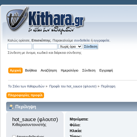
Καλώς ορίσατε,
Επισκέπτης
. Παρακαλούμε
συνδεθείτε
ή
εγγραφείτε
.
Σύνδεση με όνομα, κωδικό και διάρκεια σύνδεσης
Αρχική
Βοήθεια
Αναζήτηση
Ημερολόγιο
Σύνδεση
Εγγραφή
Το Στέκι των Κιθαρωδών
»
Προφίλ του hot_sauce (φλουτσ)
»
Περίληψη
Πληροφορίες προφίλ
Περίληψη
hot_sauce (φλουτσ) 
Μηνύματα:
Κιθαροσυντονιστής
Φύλο:
Ηλικία:
Τόπος:
Αποσυνδεδεμένος