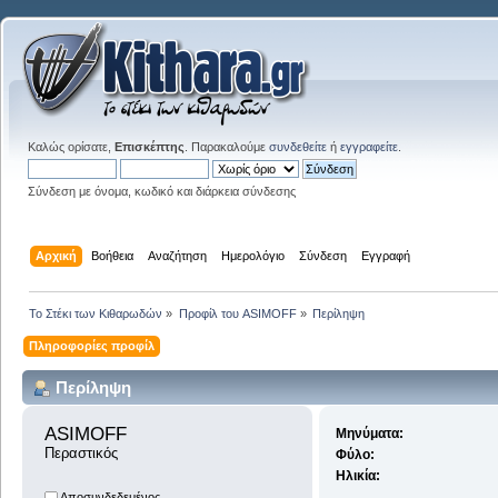
Καλώς ορίσατε,
Επισκέπτης
. Παρακαλούμε
συνδεθείτε
ή
εγγραφείτε
.
Σύνδεση με όνομα, κωδικό και διάρκεια σύνδεσης
Αρχική
Βοήθεια
Αναζήτηση
Ημερολόγιο
Σύνδεση
Εγγραφή
Το Στέκι των Κιθαρωδών
»
Προφίλ του ASIMOFF
»
Περίληψη
Πληροφορίες προφίλ
Περίληψη
ASIMOFF 
Μηνύματα:
Περαστικός
Φύλο:
Ηλικία:
Αποσυνδεδεμένος