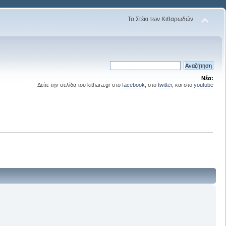
Το Στέκι των Κιθαρωδών
Νέα:
Δείτε την σελίδα του kithara.gr στο
facebook
, στο
twitter
, και στο
youtube