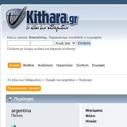
Καλώς ορίσατε,
Επισκέπτης
. Παρακαλούμε
συνδεθείτε
ή
εγγραφείτε
.
Σύνδεση με όνομα, κωδικό και διάρκεια σύνδεσης
Αρχική
Βοήθεια
Αναζήτηση
Ημερολόγιο
Σύνδεση
Εγγραφή
Το Στέκι των Κιθαρωδών
»
Προφίλ του argentina
»
Περίληψη
Πληροφορίες προφίλ
Περίληψη
argentina 
Μηνύματα:
Παλιός
Φύλο:
Ηλικία: