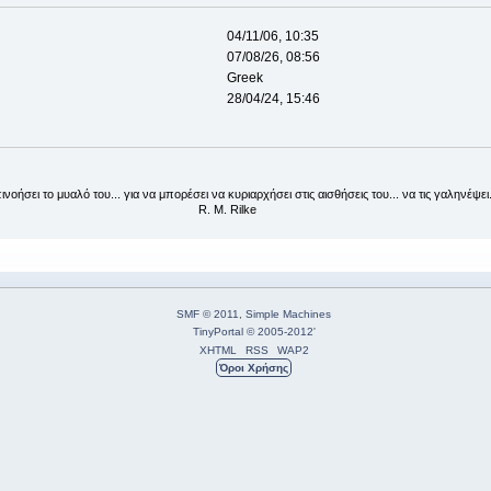
04/11/06, 10:35
07/08/26, 08:56
Greek
28/04/24, 15:46
νοήσει το μυαλό του... για να μπορέσει να κυριαρχήσει στις αισθήσεις του... να τις γαληνέψει.
. Rilke
SMF © 2011
,
Simple Machines
TinyPortal
© 2005-2012
'
XHTML
RSS
WAP2
Όροι Χρήσης