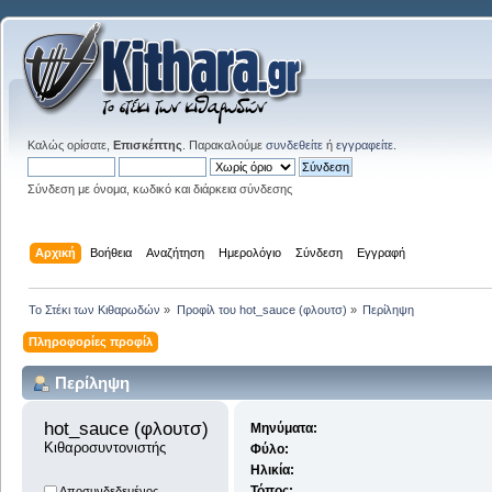
Καλώς ορίσατε,
Επισκέπτης
. Παρακαλούμε
συνδεθείτε
ή
εγγραφείτε
.
Σύνδεση με όνομα, κωδικό και διάρκεια σύνδεσης
Αρχική
Βοήθεια
Αναζήτηση
Ημερολόγιο
Σύνδεση
Εγγραφή
Το Στέκι των Κιθαρωδών
»
Προφίλ του hot_sauce (φλουτσ)
»
Περίληψη
Πληροφορίες προφίλ
Περίληψη
hot_sauce (φλουτσ) 
Μηνύματα:
Κιθαροσυντονιστής
Φύλο:
Ηλικία:
Τόπος:
Αποσυνδεδεμένος