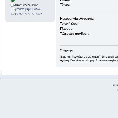
Τόπος:
Αποσυνδεδεμένος
Εμφάνιση μηνυμάτων
Εμφάνιση στατιστικών
Ημερομηνία εγγραφής:
Τοπική ώρα:
Γλώσσα:
Τελευταία σύνδεση:
Υπογραφή:
Έρωτας: Γεννιέται σε μια στιγμή, ζει για μια ε
Αγάπη: Γεννιέται αργά, μεγαλώνει σιωπηλά κα
SMF
T