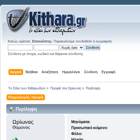
Καλώς ορίσατε,
Επισκέπτης
. Παρακαλούμε
συνδεθείτε
ή
εγγραφείτε
.
Σύνδεση με όνομα, κωδικό και διάρκεια σύνδεσης
Αρχική
Βοήθεια
Αναζήτηση
Ημερολόγιο
Σύνδεση
Εγγραφή
Το Στέκι των Κιθαρωδών
»
Προφίλ του Ωρίωνας
»
Περίληψη
Πληροφορίες προφίλ
Περίληψη
Ωρίωνας 
Μηνύματα:
Θαμώνας
Προσωπικό κείμενο:
Φύλο:
Ηλικία: