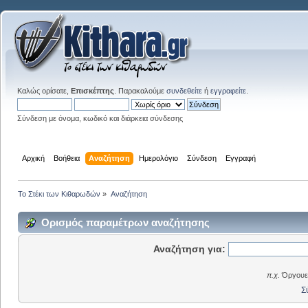
Καλώς ορίσατε,
Επισκέπτης
. Παρακαλούμε
συνδεθείτε
ή
εγγραφείτε
.
Σύνδεση με όνομα, κωδικό και διάρκεια σύνδεσης
Αρχική
Βοήθεια
Αναζήτηση
Ημερολόγιο
Σύνδεση
Εγγραφή
Το Στέκι των Κιθαρωδών
»
Αναζήτηση
Ορισμός παραμέτρων αναζήτησης
Αναζήτηση για:
π.χ.
Όργουελ
Σ