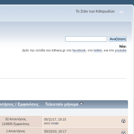
Το Στέκι των Κιθαρωδών
Νέα:
Δείτε την σελίδα του kithara.gr στο
facebook
, στο
twitter
, και στο
youtube
ντήσεις
/
Εμφανίσεις
Τελευταίο μήνυμα
32 Απαντήσεις
05/11/17, 19:15
από
Uriah
124805 Εμφανίσεις
1 Απαντήσεις
30/10/10, 16:17