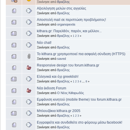
Ξεκίνησε από
Βραζίλης
Αξιολόγηση μελών στις αγγελίες
Ξεκίνησε από
Βραζίλης
Αποστολή mail σε περιπτώση προβλήματος!
Ξεκίνησε από
organopextis
kithara.gr: Παρελθόν, παρόν, και μέλλον...
Ξεκίνησε από
Βραζίλης
«
1
2
3
»
Νέο chat!
Ξεκίνησε από
Βραζίλης
Το kithara.gr χρησιμοποιεί πια ασφαλή σύνδεση (HTTPS)
Ξεκίνησε από
saved
Responsive design του forum.kithara.gr
Ξεκίνησε από
Βραζίλης
Ελληνικά και όχι greeklish!
Ξεκίνησε από
Βραζίλης
«
1
2
3
4
...
8
»
Νέα έκδοση Forum
Ξεκίνησε από
Ο Νέος Κιθαρωδός
Εμφάνιση κινητού (mobile theme) του forum.kithara.gr
Ξεκίνησε από
Βραζίλης
Μπλουζάκια kithara.gr 2005
Ξεκίνησε από
Βραζίλης
«
1
2
3
»
Εγγραφείτε και συνδεθείτε στο φόρουμ μέσω facebook!
Ξεκίνησε από
Βραζίλης