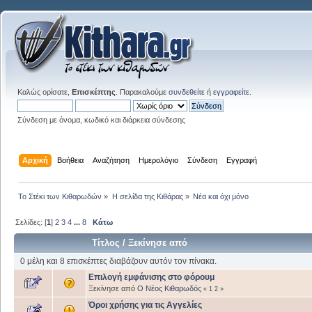
Καλώς ορίσατε,
Επισκέπτης
. Παρακαλούμε
συνδεθείτε
ή
εγγραφείτε
.
Σύνδεση με όνομα, κωδικό και διάρκεια σύνδεσης
Αρχική
Βοήθεια
Αναζήτηση
Ημερολόγιο
Σύνδεση
Εγγραφή
Το Στέκι των Κιθαρωδών
»
Η σελίδα της Κιθάρας
»
Νέα και όχι μόνο
Σελίδες: [
1
]
2
3
4
...
8
Κάτω
Τίτλος
/
Ξεκίνησε από
0 μέλη και 8 επισκέπτες διαβάζουν αυτόν τον πίνακα.
Επιλογή εμφάνισης στο φόρουμ
Ξεκίνησε από
Ο Νέος Κιθαρωδός
«
1
2
»
Όροι χρήσης για τις Αγγελίες