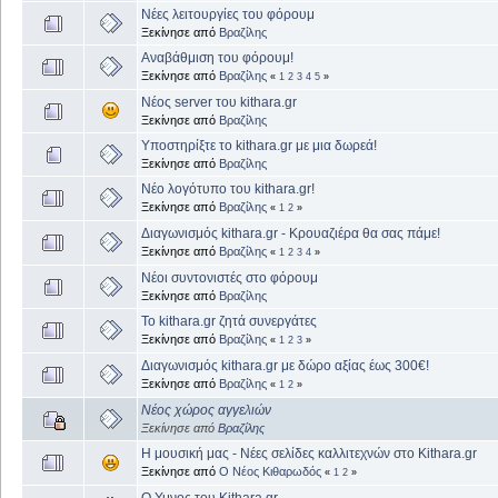
Νέες λειτουργίες του φόρουμ
Ξεκίνησε από
Βραζίλης
Αναβάθμιση του φόρουμ!
Ξεκίνησε από
Βραζίλης
«
1
2
3
4
5
»
Νέος server του kithara.gr
Ξεκίνησε από
Βραζίλης
Υποστηρίξτε το kithara.gr με μια δωρεά!
Ξεκίνησε από
Βραζίλης
Νέο λογότυπο του kithara.gr!
Ξεκίνησε από
Βραζίλης
«
1
2
»
Διαγωνισμός kithara.gr - Κρουαζιέρα θα σας πάμε!
Ξεκίνησε από
Βραζίλης
«
1
2
3
4
»
Νέοι συντονιστές στο φόρουμ
Ξεκίνησε από
Βραζίλης
Το kithara.gr ζητά συνεργάτες
Ξεκίνησε από
Βραζίλης
«
1
2
3
»
Διαγωνισμός kithara.gr με δώρο αξίας έως 300€!
Ξεκίνησε από
Βραζίλης
«
1
2
»
Νέος χώρος αγγελιών
Ξεκίνησε από
Βραζίλης
Η μουσική μας - Νέες σελίδες καλλιτεχνών στο Kithara.gr
Ξεκίνησε από
Ο Νέος Κιθαρωδός
«
1
2
»
Ο Υμνος του Kithara.gr