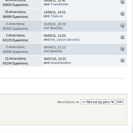
28/06/11, 10:42
από
Transformer
94830 Εμφανίσεις
25 Απαντήσεις
12/06/11, 16:51
από
Τζοαννα
86688 Εμφανίσεις
0 Απαντήσεις
31/05/11, 20:19
από
Βραζίλης
60392 Εμφανίσεις
2 Απαντήσεις
05/05/11, 13:20
από
hot_sauce (φλουτσ)
63129 Εμφανίσεις
0 Απαντήσεις
06/04/11, 21:12
από
Βραζίλης
46698 Εμφανίσεις
21 Απαντήσεις
30/07/10, 23:23
από
Anaximandros
63194 Εμφανίσεις
Μεταπήδηση σε: