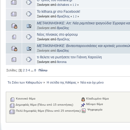
Ξεκίνησε από
dshakes
«
1
2
»
Το kithara.gr στο Facebook!
Ξεκίνησε από
Βραζίλης
«
1
2
»
ΜΕΤΑΚΙΝΗΘΗΚΕ: Απ: Νέα ρεμπέτικα τραγούδια Έγραψα και 
Ξεκίνησε από
Βραζίλης
Νέος πίνακας στο φόρουμ
Ξεκίνησε από
Βραζίλης
ΜΕΤΑΚΙΝΗΘΗΚΕ: Βιντεοπαρουσιάσεις και κριτικές μουσικώ
Ξεκίνησε από
Βραζίλης
τι θελετε να ρωτήσετε τον Γιάννη Χαρούλη
Ξεκίνησε από
llorona
Σελίδες: [
1
]
2
3
4
...
8
Πάνω
Το Στέκι των Κιθαρωδών
»
Η σελίδα της Κιθάρας
»
Νέα και όχι μόνο
Κανονικό θέμα
Κλειδωμένο θέμα
Μόνιμο θέμα
Δημοφιλές θέμα (Πάνω από 15 απαντήσεις)
Ψηφοφορία
Πολύ δημοφιλές θέμα (Πάνω από 25 απαντήσεις)