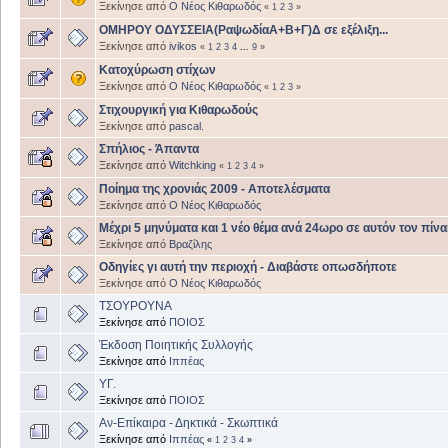
Ξεκίνησε από
Ο Νέος Κιθαρωδός
«
1
2
3
»
ΟΜΗΡΟΥ ΟΔΥΣΣΕΙΑ(ΡαψωδίαΑ+Β+Γ)Δ σε εξέλιξη...
Ξεκίνησε από
ivikos
«
1
2
3
4
...
9
»
Κατοχύρωση στίχων
Ξεκίνησε από
Ο Νέος Κιθαρωδός
«
1
2
3
»
Στιχουργική για Κιθαρωδούς
Ξεκίνησε από
pascal.
Σπήλιος - Άπαντα
Ξεκίνησε από
Witchking
«
1
2
3
4
»
Ποίημα της χρονιάς 2009 - Αποτελέσματα
Ξεκίνησε από
Ο Νέος Κιθαρωδός
Μέχρι 5 μηνύματα και 1 νέο θέμα ανά 24ωρο σε αυτόν τον πίνα
Ξεκίνησε από
Βραζίλης
Οδηγίες γι αυτή την περιοχή - Διαβάστε οπωσδήποτε
Ξεκίνησε από
Ο Νέος Κιθαρωδός
ΤΣΟΥΡΟΥΝΑ
Ξεκίνησε από
ΠΟΙΟΣ
Έκδοση Ποιητικής Συλλογής
Ξεκίνησε από
Ιππέας
ΥΓ.
Ξεκίνησε από
ΠΟΙΟΣ
Αν-Επίκαιρα - Δηκτικά - Σκωπτικά
Ξεκίνησε από
Ιππέας
«
1
2
3
4
»