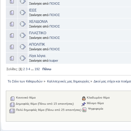
Ξεκίνησε από
ΠΟΙΟΣ
ΙΣΩΣ
Ξεκίνησε από
ΠΟΙΟΣ
ΧΕΛΙΔΟΝΙΑ
Ξεκίνησε από
ΠΟΙΟΣ
ΠΛΑΣΤΙΚΟ
Ξεκίνησε από
ΠΟΙΟΣ
ΑΠΟΛΙΤΙΚ
Ξεκίνησε από
ΠΟΙΟΣ
Λίγα λόγια.
Ξεκίνησε από
kuiper
Σελίδες: [
1
]
2
3
4
...
192
Πάνω
Το Στέκι των Κιθαρωδών
»
Καλλιτεχνικές μας δημιουργίες
»
Δικοί μας στίχοι και ποιήμα
Κανονικό θέμα
Κλειδωμένο θέμα
Μόνιμο θέμα
Δημοφιλές θέμα (Πάνω από 15 απαντήσεις)
Ψηφοφορία
Πολύ δημοφιλές θέμα (Πάνω από 25 απαντήσεις)