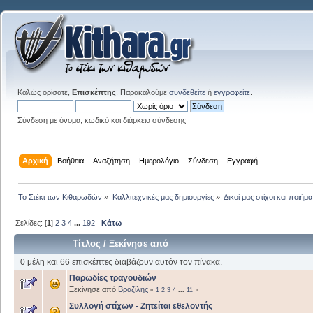
Καλώς ορίσατε,
Επισκέπτης
. Παρακαλούμε
συνδεθείτε
ή
εγγραφείτε
.
Σύνδεση με όνομα, κωδικό και διάρκεια σύνδεσης
Αρχική
Βοήθεια
Αναζήτηση
Ημερολόγιο
Σύνδεση
Εγγραφή
Το Στέκι των Κιθαρωδών
»
Καλλιτεχνικές μας δημιουργίες
»
Δικοί μας στίχοι και ποιήμα
Σελίδες: [
1
]
2
3
4
...
192
Κάτω
Τίτλος
/
Ξεκίνησε από
0 μέλη και 66 επισκέπτες διαβάζουν αυτόν τον πίνακα.
Παρωδίες τραγουδιών
Ξεκίνησε από
Βραζίλης
«
1
2
3
4
...
11
»
Συλλογή στίχων - Ζητείται εθελοντής