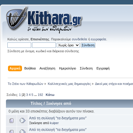
Καλώς ορίσατε,
Επισκέπτης
. Παρακαλούμε
συνδεθείτε
ή
εγγραφείτε
.
Σύνδεση με όνομα, κωδικό και διάρκεια σύνδεσης
Αρχική
Βοήθεια
Αναζήτηση
Ημερολόγιο
Σύνδεση
Εγγραφή
Το Στέκι των Κιθαρωδών
»
Καλλιτεχνικές μας δημιουργίες
»
Δικοί μας στίχοι και ποιήμα
Σελίδες:
1
[
2
]
3
4
5
...
192
Κάτω
Τίτλος
/
Ξεκίνησε από
0 μέλη και 33 επισκέπτες διαβάζουν αυτόν τον πίνακα.
Από τη συλλογή "τα διηγήματα μου"
Ξεκίνησε από
kuiper
Από τη συλλογή "τα διηγήματα μου"