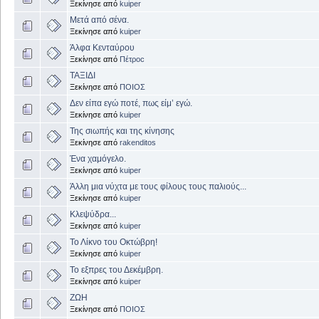
Ξεκίνησε από
kuiper
Μετά από σένα.
Ξεκίνησε από
kuiper
Άλφα Κενταύρου
Ξεκίνησε από
Πέτροc
ΤΑΞΙΔΙ
Ξεκίνησε από
ΠΟΙΟΣ
Δεν είπα εγώ ποτέ, πως είμ’ εγώ.
Ξεκίνησε από
kuiper
Της σιωπής και της κίνησης
Ξεκίνησε από
rakenditos
Ένα χαμόγελο.
Ξεκίνησε από
kuiper
Άλλη μια νύχτα με τους φίλους τους παλιούς...
Ξεκίνησε από
kuiper
Κλεψύδρα...
Ξεκίνησε από
kuiper
Το Λίκνο του Οκτώβρη!
Ξεκίνησε από
kuiper
Το εξπρες του Δεκέμβρη.
Ξεκίνησε από
kuiper
ΖΩΗ
Ξεκίνησε από
ΠΟΙΟΣ