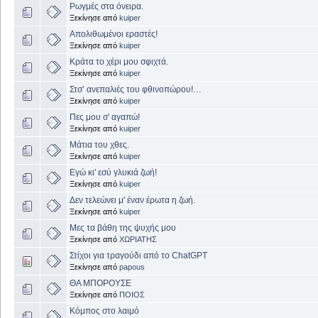
Ρωγμές στα όνειρα.
Ξεκίνησε από
kuiper
Απολιθωμένοι εραστές!
Ξεκίνησε από
kuiper
Κράτα το χέρι μου σφιχτά.
Ξεκίνησε από
kuiper
Στσ’ ανεπαλιές του φθινοπώρου!…
Ξεκίνησε από
kuiper
Πες μου σ' αγαπώ!
Ξεκίνησε από
kuiper
Μάτια του χθες.
Ξεκίνησε από
kuiper
Εγώ κι' εσύ γλυκιά ζωή!
Ξεκίνησε από
kuiper
Δεν τελεώνει μ' έναν έρωτα η ζωή.
Ξεκίνησε από
kuiper
Μες τα βάθη της ψυχής μου
Ξεκίνησε από
ΧΩΡΙΑΤΗΣ
Στίχοι για τραγούδι από το ChatGPT
Ξεκίνησε από
papous
ΘΑ ΜΠΟΡΟΥΣΕ
Ξεκίνησε από
ΠΟΙΟΣ
Κόμπος στο λαιμό