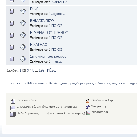
Ξεκίνησε από
ΧΩΡΙΑΤΗΣ
Ευχή
Ξεκίνησε από
argentina
ΒΗΜΑΤΑ ΠΙΣΩ
Ξεκίνησε από
ΠΟΙΟΣ
Η ΜΑΝΑ ΤΟΥ ΤΡΕΝΟΥ
Ξεκίνησε από
ΠΟΙΟΣ
ΕΙΣΑΙ ΕΔΩ
Ξεκίνησε από
ΠΟΙΟΣ
Στην άκρη του κόσμου
Ξεκίνησε από
Ιππέας
Σελίδες:
1
[
2
]
3
4
5
...
192
Πάνω
Το Στέκι των Κιθαρωδών
»
Καλλιτεχνικές μας δημιουργίες
»
Δικοί μας στίχοι και ποιήμα
Κανονικό θέμα
Κλειδωμένο θέμα
Μόνιμο θέμα
Δημοφιλές θέμα (Πάνω από 15 απαντήσεις)
Ψηφοφορία
Πολύ δημοφιλές θέμα (Πάνω από 25 απαντήσεις)