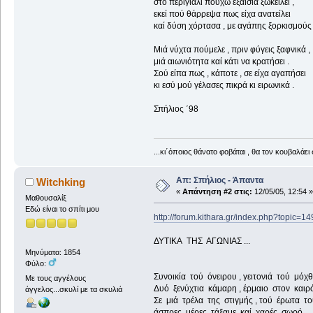
στο περιγιάλι πούχω εξαίσια ξωκείλει ,
εκεί πού θάρρεψα πως είχα ανατείλει
καί δύση χόρτασα , με αγάπης ξορκισμούς 
Μιά νύχτα πούμελε , πριν φύγεις ξαφνικά ,
μιά αιωνιότητα καί κάτι να κρατήσει .
Σού είπα πως , κάποτε , σε είχα αγαπήσει
κι εσύ μού γέλασες πικρά κι ειρωνικά .
Σπήλιος ΄98
...κι΄όποιος θάνατο φοβάται , θα τον κουβαλάει 
Απ: Σπήλιος - Άπαντα
Witchking
«
Απάντηση #2 στις:
12/05/05, 12:54 »
Μαθουσαλίξ
Εδώ είναι το σπίτι μου
http://forum.kithara.gr/index.php?topic=1
ΔΥΤΙΚΑ ΤΗΣ ΑΓΩΝΙΑΣ ...
Μηνύματα: 1854
Φύλο:
Συνοικία τού όνειρου , γειτονιά τού μόχθ
Με τους αγγέλους
Δυό ξενύχτια κάμαρη , έρμαιο στον καιρό
άγγελος...σκυλί με τα σκυλιά
Σε μιά τρέλα της στιγμής , τού έρωτα τ
άσπρες μέρες τάξαμε καί χαρές σωρό .