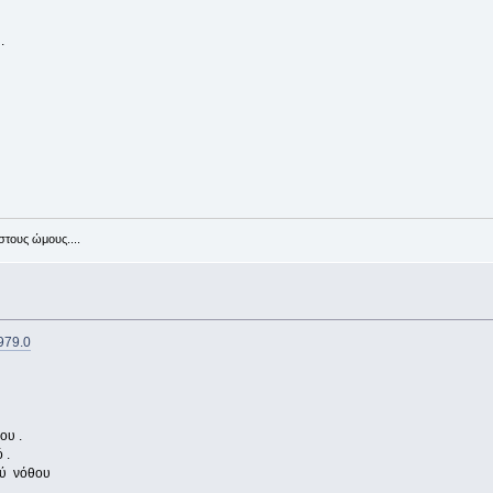
.
στους ώμους....
4979.0
ου .
 .
ού νόθου