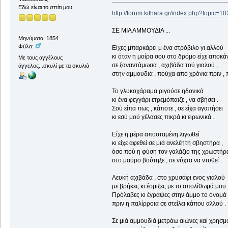
Εδώ είναι το σπίτι μου
http://forum.kithara.gr/index.php?topic=1
ΣΕ ΜΙΑ ΑΜΜΟΥΔΙΑ ...
Μηνύματα: 1854
Φύλο:
Είχες μπαρκάρει μ ένα στρόβιλο γι αλλού
κι όταν η μοίρα σου στο δρόμο είχε αποκάν
Με τους αγγέλους
σε ξαναντάμωσα , αχιβάδα τού γιαλού ,
άγγελος...σκυλί με τα σκυλιά
στην αμμουδιά , πούχα από χρόνια πριν , π
Το γλυκοχάραμα ριγούσε ηδονικά
κι ένα φεγγάρι ετρεμόπαιζε , να σβήσει .
Σού είπα πως , κάποτε , σε είχα αγαπήσει
κι εσύ μού γέλασες πικρά κι ειρωνικά .
Είχε η μέρα αποσταμένη λιγωθεί
κι είχε αφεθεί σε μιά ανελέητη σβηστήρα ,
όσο πού η φύση τον γαλάζιο της χρωστήρ
στο μαύρο βούτηξε , σε νύχτα να ντυθεί .
Λευκή αχιβάδα , στο χρυσάφι ενος γιαλού
με βρήκες κι έσμιξες με το απολίθωμά μου 
Πρόλαβες κι έγραψες στην άμμο το όνομά
πριν η παλίρροια σε στείλει κάπου αλλού .
Σε μιά αμμουδιά μετράω αιώνες καί χρησμο