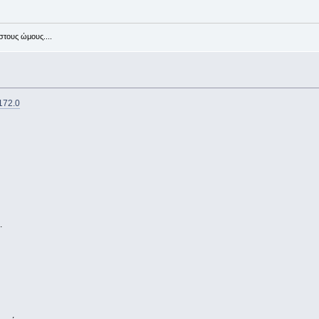
στους ώμους....
5172.0
.