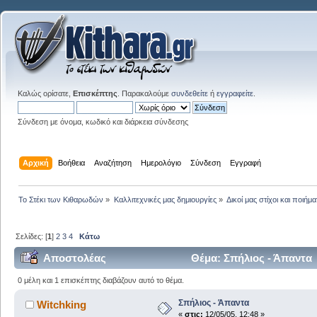
Καλώς ορίσατε,
Επισκέπτης
. Παρακαλούμε
συνδεθείτε
ή
εγγραφείτε
.
Σύνδεση με όνομα, κωδικό και διάρκεια σύνδεσης
Αρχική
Βοήθεια
Αναζήτηση
Ημερολόγιο
Σύνδεση
Εγγραφή
Το Στέκι των Κιθαρωδών
»
Καλλιτεχνικές μας δημιουργίες
»
Δικοί μας στίχοι και ποιήμα
Σελίδες: [
1
]
2
3
4
Κάτω
Αποστολέας
Θέμα: Σπήλιος - Άπαντα
0 μέλη και 1 επισκέπτης διαβάζουν αυτό το θέμα.
Σπήλιος - Άπαντα
Witchking
«
στις:
12/05/05, 12:48 »