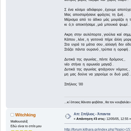
Σ ένα κόσμο αδιάφορο , έχουμε αποτύχει
Μας αποστερήσανε φράχτες τη ζωή .
Μέρισμα από το άδικο μάς μοιράζει η 
κι ό,τι αποκτήσαμε , μιά μπουκιά ψωμί .
Ακρη στην αυλόπορτα , γιούλια καί σημμ
Κάπου , λένε , η γειτονιά πήρε άλλη μορφ
Στα υγρά τα μάτια σου , αλλαγή δεν είδα
Στάζει πάντα ουρανό , τρύπια η οροφή .
Δυτικά της αγωνίας , πέντε δρόμους ,
νέο στήνει η ειρωνεία μαγαζί .
Δυτικά της αγωνίας φτιάχνουν νόμους ,
μη μας δούνε να χαρούμε οι δυό μαζί .
Σπήλιος ΄00
...κι΄όποιος θάνατο φοβάται , θα τον κουβαλάει 
Απ: Σπήλιος - Άπαντα
Witchking
«
Απάντηση #3 στις:
12/05/05, 12:55 »
Μαθουσαλίξ
Εδώ είναι το σπίτι μου
http://forum.kithara.gr/index.php?topic=1