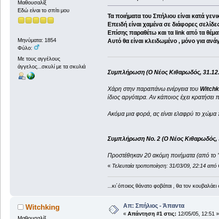
Μαθουσαλίξ
Εδώ είναι το σπίτι μου
Τα ποιήματα του Σπήλιου είναι κατά γεν
Επειδή είναι χαμένα σε διάφορες σελίδε
Επίσης παραθέτω και τα link από τα θέμα
Μηνύματα: 1854
Αυτό θα είναι κλειδωμένο , μόνο για ανά
Φύλο:
Με τους αγγέλους
άγγελος...σκυλί με τα σκυλιά
Συμπλήρωση (Ο Νέος Κιθαρωδός, 31.12.
Χάρη στην παραπάνω ενέργεια του
Witchk
ίδιος αργότερα. Αν κάποιος έχει κρατήσει π
Ακόμα μια φορά, ας είναι ελαφρύ το χώμα 
Συμπλήρωση Νο. 2 (Ο Νέος Κιθαρωδός, 3
Προστέθηκαν 20 ακόμη ποιήματα (από το "Κ
«
Τελευταία τροποποίηση: 31/03/09, 22:14 απ
...κι΄όποιος θάνατο φοβάται , θα τον κουβαλάει 
Απ: Σπήλιος - Άπαντα
Witchking
«
Απάντηση #1 στις:
12/05/05, 12:51 »
Μαθουσαλίξ