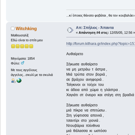
...κι΄όποιος θάνατο φοβάται , θα τον κουβαλάει 
Απ: Σπήλιος - Άπαντα
Witchking
«
Απάντηση #4 στις:
12/05/05, 12:56 »
Μαθουσαλίξ
Εδώ είναι το σπίτι μου
http://forum.kithara.gr/index.php?topic=1
Αυθαίρετο
Μηνύματα: 1854
Φύλο:
Σήκωσα αυθαίρετο
να μη μετράω τ άστρα ,
Με τους αγγέλους
Μιά τρύπα στον βοριά ,
άγγελος...σκυλί με τα σκυλιά
σε βράχου ανηφοριά .
Τσίγκινοι οι τοίχοι του
κι άδεια από χώμα η γλάστρα .
Χαγιάτι στ όνειρο και στέγη στη βραδιά 
Σήκωσα αυθαίρετο
μιά πίκρα να σπιτώσω .
Στη γύφτισσα απονιά ,
τσαντίρι στο χιονιά .
Ντουβάρια πλίνθινα
μιά θάλασσα κι ωστόσο