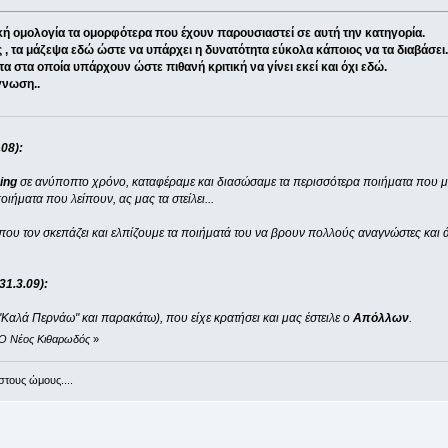
ική ομολογία τα ομορφότερα που έχουν παρουσιαστεί σε αυτή την κατηγορία.
ς , τα μάζεψα εδώ ώστε να υπάρχει η δυνατότητα εύκολα κάποιος να τα διαβάσει.
τα στα οποία υπάρχουν ώστε πιθανή κριτική να γίνει εκεί και όχι εδώ.
γνωση..
08):
ing
σε ανύποπτο χρόνο, καταφέραμε και διασώσαμε τα περισσότερα ποιήματα που μα
οιήματα που λείπουν, ας μας τα στείλει...
που τον σκεπάζει και ελπίζουμε τα ποιήματά του να βρουν πολλούς αναγνώστες και άξ
1.3.09):
αλά Περνάω" και παρακάτω), που είχε κρατήσει και μας έστειλε ο
Απόλλων
.
ό Ο Νέος Κιθαρωδός
»
στους ώμους....