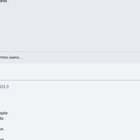
νιά .
στους ώμους....
5101.0
ρέα .
α .
ο .
α .