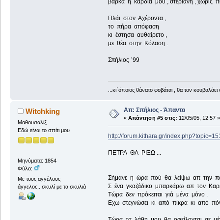
βάρκα η καρδιά μου , στεριανή , χωρίς πα
Πλάι στον Αχέροντα ,
το πήρα απόφαση
κι έστησα αυθαίρετο ,
με θέα στην Κόλαση .
Σπήλιος ΄99
...κι΄όποιος θάνατο φοβάται , θα τον κουβαλάει 
Απ: Σπήλιος - Άπαντα
Witchking
«
Απάντηση #5 στις:
12/05/05, 12:57 »
Μαθουσαλίξ
Εδώ είναι το σπίτι μου
http://forum.kithara.gr/index.php?topic=1
ΠΕΤΡΑ ΘΑ ΡΙΞΩ ...
Μηνύματα: 1854
Φύλο:
Σήμανε η ώρα πού θα λείψω απ την πα
Με τους αγγέλους
Σ ένα γκαζάδικο μπαρκάρω απ τον Καρέ
άγγελος...σκυλί με τα σκυλιά
Τώρα δεν πρόκειται γιά μένα μόνο .
Εχω στεγνώσει κι από πίκρα κι από πόν
Τώρα τα λάθη μου θα οφείλονται σε μέν