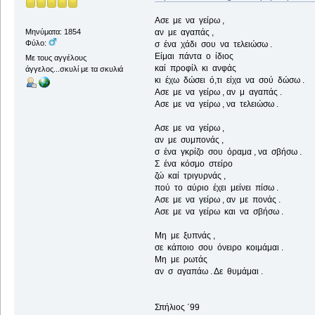
Ασε με να γείρω ,
Μηνύματα: 1854
αν με αγαπάς ,
Φύλο:
σ ένα χάδι σου να τελειώσω .
Είμαι πάντα ο ίδιος
Με τους αγγέλους
καί προφίλ κι ανφάς
άγγελος...σκυλί με τα σκυλιά
κι έχω δώσει ό,τι είχα να σού δώσω .
Ασε με να γείρω , αν μ αγαπάς .
Ασε με να γείρω , να τελειώσω .
Ασε με να γείρω ,
αν με συμπονάς ,
σ ένα γκρίζο σου όραμα , να σβήσω .
Σ ένα κόσμο στείρο
ζώ καί τριγυρνάς ,
πού το αύριο έχει μείνει πίσω .
Ασε με να γείρω , αν με πονάς .
Ασε με να γείρω και να σβήσω .
Μη με ξυπνάς ,
σε κάποιο σου όνειρο κοιμάμαι .
Μη με ρωτάς
αν σ αγαπάω . Δε θυμάμαι .
Σπήλιος ΄99