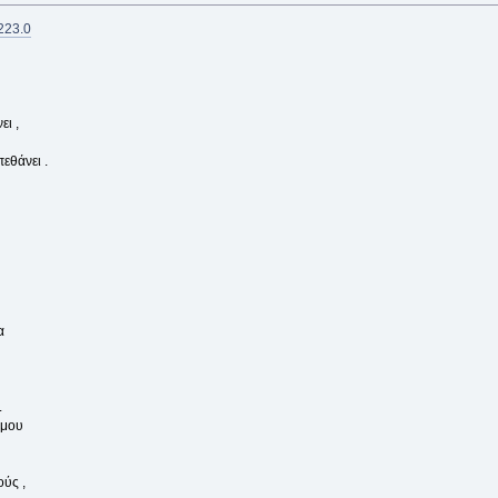
0223.0
ει ,
εθάνει .
α
.
 μου
ύς ,