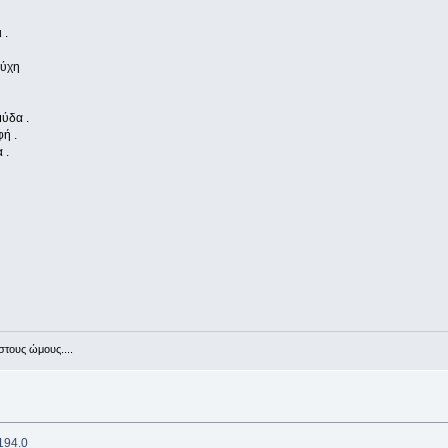
 .
τύχη
ύδα .
ή .
 .
στους ώμους....
5194.0